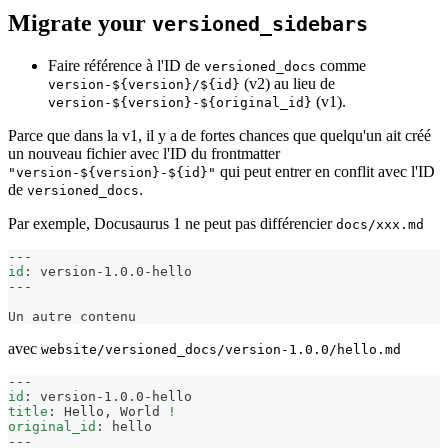
Migrate your
versioned_sidebars
Faire référence à l'ID de
comme
versioned_docs
(v2) au lieu de
version-${version}/${id}
(v1).
version-${version}-${original_id}
Parce que dans la v1, il y a de fortes chances que quelqu'un ait créé
un nouveau fichier avec l'ID du frontmatter
qui peut entrer en conflit avec l'ID
"version-${version}-${id}"
de
.
versioned_docs
Par exemple, Docusaurus 1 ne peut pas différencier
docs/xxx.md
---
id
:
 version
-
1.0.0
-
hello
---
Un autre contenu
avec
website/versioned_docs/version-1.0.0/hello.md
---
id
:
 version
-
1.0.0
-
hello
title
:
 Hello
,
 World 
!
original_id
:
 hello
---