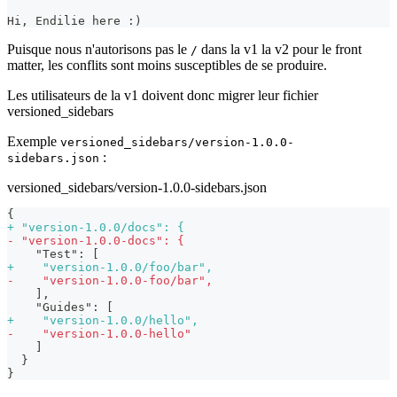
Hi, Endilie here :)
Puisque nous n'autorisons pas le
dans la v1 la v2 pour le front
/
matter, les conflits sont moins susceptibles de se produire.
Les utilisateurs de la v1 doivent donc migrer leur fichier
versioned_sidebars
Exemple
versioned_sidebars/version-1.0.0-
:
sidebars.json
versioned_sidebars/version-1.0.0-sidebars.json
{
+
 "version-1.0.0/docs": {
-
 "version-1.0.0-docs": {
   "Test": [
+
    "version-1.0.0/foo/bar",
-
    "version-1.0.0-foo/bar",
   ],
   "Guides": [
+
    "version-1.0.0/hello",
-
    "version-1.0.0-hello"
   ]
 }
}