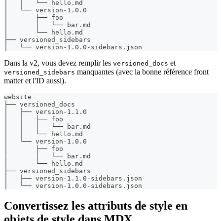
│   │   └── hello.md
│   └── version-1.0.0
│       ├── foo
│       │   └── bar.md
│       └── hello.md
├── versioned_sidebars
│   └── version-1.0.0-sidebars.json
Dans la v2, vous devez remplir les
et
versioned_docs
manquantes (avec la bonne référence front
versioned_sidebars
matter et l'ID aussi).
website
├── versioned_docs
│   ├── version-1.1.0
│   │   ├── foo
│   │   │   └── bar.md
│   │   └── hello.md
│   └── version-1.0.0
│       ├── foo
│       │   └── bar.md
│       └── hello.md
├── versioned_sidebars
│   ├── version-1.1.0-sidebars.json
│   └── version-1.0.0-sidebars.json
Convertissez les attributs de style en
objets de style dans MDX