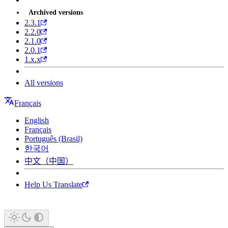
Archived versions
2.3.1
2.2.0
2.1.0
2.0.1
1.x.x
All versions
Français
English
Français
Português (Brasil)
한국어
中文（中国）
Help Us Translate