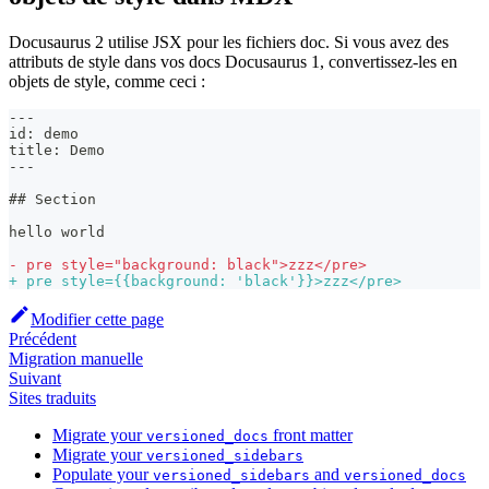
Docusaurus 2 utilise JSX pour les fichiers doc. Si vous avez des
attributs de style dans vos docs Docusaurus 1, convertissez-les en
objets de style, comme ceci :
---
id: demo
title: Demo
---
## Section
hello world
-
 pre style="background: black">zzz</pre>
+
 pre style={{background: 'black'}}>zzz</pre>
Modifier cette page
Précédent
Migration manuelle
Suivant
Sites traduits
Migrate your
front matter
versioned_docs
Migrate your
versioned_sidebars
Populate your
and
versioned_sidebars
versioned_docs