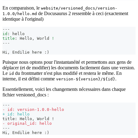
En comparaison, le
website/versioned_docs/version-
de Docusaurus 2 ressemble à ceci (exactement
1.0.0/hello.md
identique à l'original)
---
id
:
 hello
title
:
 Hello
,
 World 
!
---
Hi, Endilie here :)
Puisque nous optons pour l'instantanéité et permettons aux gens de
déplacer (et de modifier) les documents facilement dans une version.
Le
du frontmatter n'est plus modifié et restera le même. En
id
interne, il est défini comme
.
version-${version}/${id}
Essentiellement, voici les changements nécessaires dans chaque
fichier versioned_docs :
---
-
 id: version-1.0.0-hello
+
 id: hello
title: Hello, World !
-
 original_id: hello
---
Hi, Endilie here :)