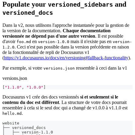
Populate your
and
versioned_sidebars
versioned_docs
Dans la v2, nous utilisons l'approche instantanée pour la gestion de
la version de la documentation.
Chaque documentation
versionnée ne dépend pas d'une autre version
. Il est possible
d'avoir
en
mais il n'existe pas en
foo.md
version-1.0.0
version-
. Ceci n'est pas possible dans la version précédente en raison
1.2.0
de la fonctionnalité de repli de Docusaurus v1
(
https://v1.docusaurus.io/docs/en/versioning#fallback-functionality
).
Par exemple, si votre
ressemble à ceci dans la v1
versions.json
versions.json
[
"1.1.0"
,
"1.0.0"
]
Docusaurus v1 crée des docs versionnés
si et seulement si le
contenu du doc est différent
. La structure de votre docs pourrait
ressembler à cela si le seul doc qui a changé de v1.0.0 à v1.1.0 est
.
hello.md
website
├── versioned_docs
│   ├── version-1.1.0