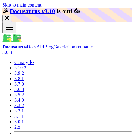
Skip to main content
🎉️
Docusaurus v3.10
is out!
🥳️
Docusaurus
Docs
API
Blog
Galerie
Communauté
3.6.3
Canary 🚧
3.10.2
3.9.2
3.8.1
3.7.0
3.6.3
3.5.2
3.4.0
3.3.2
3.2.1
3.1.1
3.0.1
2.x