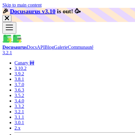
Skip to main content
🎉️
Docusaurus v3.10
is out!
🥳️
Docusaurus
Docs
API
Blog
Galerie
Communauté
3.2.1
Canary 🚧
3.10.2
3.9.2
3.8.1
3.7.0
3.6.3
3.5.2
3.4.0
3.3.2
3.2.1
3.1.1
3.0.1
2.x