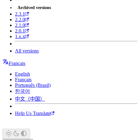
Archived versions
2.3.1
2.2.0
2.1.0
2.0.1
1.x.x
All versions
Français
English
Français
Português (Brasil)
한국어
中文（中国）
Help Us Translate