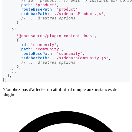
// id: 'product', // omis => instance par défau
path
:
'product'
,
routeBasePath
:
'product'
,
sidebarPath
:
'./sidebarsProduct.js'
,
// ... d'autres options
}
,
]
,
[
'@docusaurus/plugin-content-docs'
,
{
id
:
'community'
,
path
:
'community'
,
routeBasePath
:
'community'
,
sidebarPath
:
'./sidebarsCommunity.js'
,
// ... d'autres options
}
,
]
,
]
,
}
;
N'oubliez pas d'affecter un attribut
unique aux instances de
id
plugin.