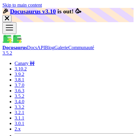
Skip to main content
🎉️
Docusaurus v3.10
is out!
🥳️
Docusaurus
Docs
API
Blog
Galerie
Communauté
3.5.2
Canary 🚧
3.10.2
3.9.2
3.8.1
3.7.0
3.6.3
3.5.2
3.4.0
3.3.2
3.2.1
3.1.1
3.0.1
2.x