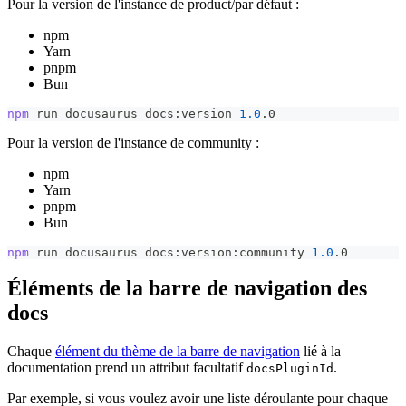
Pour la version de l'instance de product/par défaut :
npm
Yarn
pnpm
Bun
npm
 run docusaurus docs:version 
1.0
.0
Pour la version de l'instance de community :
npm
Yarn
pnpm
Bun
npm
 run docusaurus docs:version:community 
1.0
.0
Éléments de la barre de navigation des
docs
Chaque
élément du thème de la barre de navigation
lié à la
documentation prend un attribut facultatif
.
docsPluginId
Par exemple, si vous voulez avoir une liste déroulante pour chaque