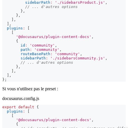
sidebarPath
:
'./sidebarsProduct.js'
,
// ... d'autres options
}
,
}
,
]
,
]
,
plugins
:
[
[
'@docusaurus/plugin-content-docs'
,
{
id
:
'community'
,
path
:
'community'
,
routeBasePath
:
'community'
,
sidebarPath
:
'./sidebarsCommunity.js'
,
// ... d'autres options
}
,
]
,
]
,
}
;
Si vous n'utilisez pas le preset :
docusaurus.config.js
export
default
{
plugins
:
[
[
'@docusaurus/plugin-content-docs'
,
{