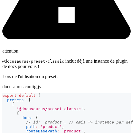
attention
inclut déjà une instance de plugin
@docusaurus/preset-classic
de docs pour vous !
Lors de l'utilisation du preset :
docusaurus.config.js
export
default
{
presets
:
[
[
'@docusaurus/preset-classic'
,
{
docs
:
{
// id: 'product', // omis => instance par déf
path
:
'product'
,
routeBasePath
:
'product'
,