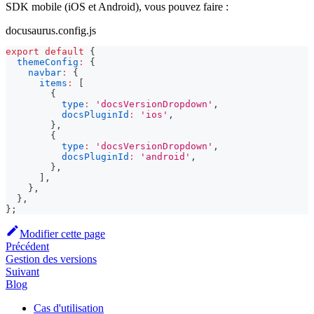
SDK mobile (iOS et Android), vous pouvez faire :
docusaurus.config.js
export
default
{
themeConfig
:
{
navbar
:
{
items
:
[
{
type
:
'docsVersionDropdown'
,
docsPluginId
:
'ios'
,
}
,
{
type
:
'docsVersionDropdown'
,
docsPluginId
:
'android'
,
}
,
]
,
}
,
}
,
}
;
Modifier cette page
Précédent
Gestion des versions
Suivant
Blog
Cas d'utilisation