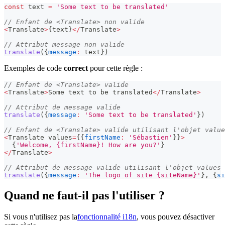
const
 text 
=
'Some text to be translated'
// Enfant de <Translate> non valide
<
Translate
>
{
text
}
<
/
Translate
>
// Attribut message non valide
translate
(
{
message
:
 text
}
)
Exemples de code
correct
pour cette règle :
// Enfant de <Translate> valide
<
Translate
>
Some
 text to be translated
<
/
Translate
>
// Attribut de message valide
translate
(
{
message
:
'Some text to be translated'
}
)
// Enfant de <Translate> valide utilisant l'objet value
<
Translate
 values
=
{
{
firstName
:
'Sébastien'
}
}
>
{
'Welcome, {firstName}! How are you?'
}
<
/
Translate
>
// Attribut de message valide utilisant l'objet values 
translate
(
{
message
:
'The logo of site {siteName}'
}
,
{
si
Quand ne faut-il pas l'utiliser ?
Si vous n'utilisez pas la
fonctionnalité i18n
, vous pouvez désactiver