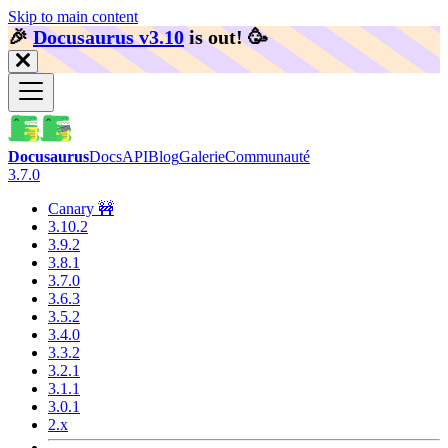
Skip to main content
🎉️
Docusaurus v3.10
is out!
🥳️
Docusaurus
Docs
API
Blog
Galerie
Communauté
3.7.0
Canary 🚧
3.10.2
3.9.2
3.8.1
3.7.0
3.6.3
3.5.2
3.4.0
3.3.2
3.2.1
3.1.1
3.0.1
2.x