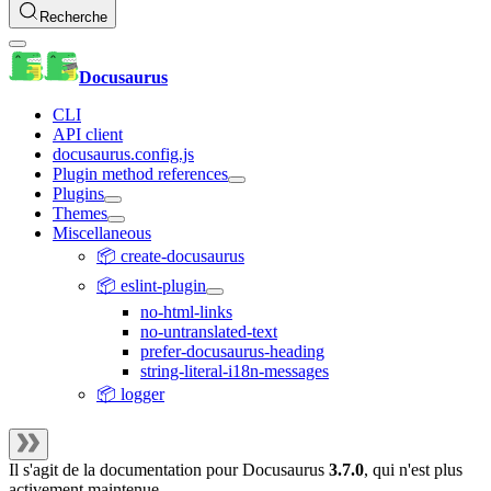
Recherche
Docusaurus
CLI
API client
docusaurus.config.js
Plugin method references
Plugins
Themes
Miscellaneous
📦 create-docusaurus
📦 eslint-plugin
no-html-links
no-untranslated-text
prefer-docusaurus-heading
string-literal-i18n-messages
📦 logger
Il s'agit de la documentation pour
Docusaurus
3.7.0
, qui n'est plus
activement maintenue.