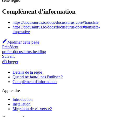
cette règle.
Complément d'information
https://docusaurus.io/docs/docusaurus-core#translate
https://docusaurus.io/docs/docusaurus-core#translate-
imperative
Modifier cette page
Précédent
prefer-docusaurus-heading
Suivant
📦 logger
Détails de la règle
Quand ne faut-il pas l'utiliser ?
Complément d'information
Apprendre
Introduction
Installation
Migration de v1 vers v2