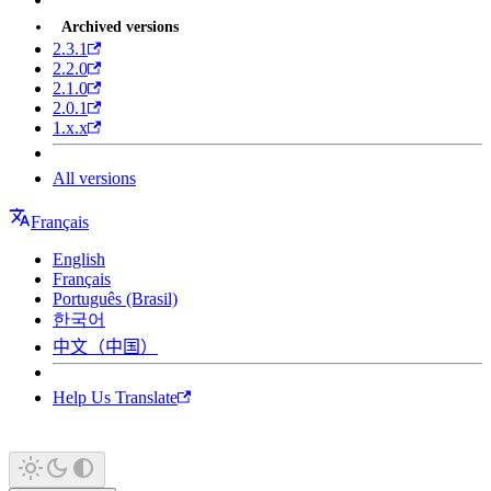
Archived versions
2.3.1
2.2.0
2.1.0
2.0.1
1.x.x
All versions
Français
English
Français
Português (Brasil)
한국어
中文（中国）
Help Us Translate