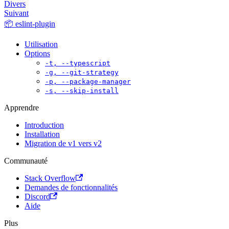
Divers
Suivant
📦 eslint-plugin
Utilisation
Options
-t, --typescript
-g, --git-strategy
-p, --package-manager
-s, --skip-install
Apprendre
Introduction
Installation
Migration de v1 vers v2
Communauté
Stack Overflow
Demandes de fonctionnalités
Discord
Aide
Plus