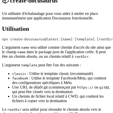
📦 create-docusaurus
Un utilitaire d'échafaudage pour vous aider à mettre en place
instantanément une application Docusaurus fonctionnelle.
Utilisation
npx create-docusaurus@latest 
[
name
]
[
template
]
[
rootDir
L'argument
sera utilisé comme chemin d'accès du site ainsi que
name
le champ
dans le package.json de l'application créée. Il peut
name
être un chemin absolu, ou un chemin relatif à
.
rootDir
L'argument
peut être l'un des suivants :
template
: Utilise le template classic (recommandé)
classic
: Utilise le template Facebook/Meta, qui contient
facebook
des configurations spécifiques à Méta
Une URL de dépôt git (commençant par
ou
),
https://
git@
qui peut être clonée vers la destination
Un chemin de fichier local relatif à CWD, qui contient les
fichiers à copier vers la destination
Le
sera utilisé pour résoudre le chemin absolu vers le
rootDir