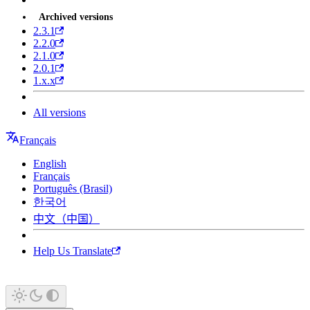
Archived versions
2.3.1
2.2.0
2.1.0
2.0.1
1.x.x
All versions
Français
English
Français
Português (Brasil)
한국어
中文（中国）
Help Us Translate