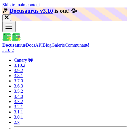
Skip to main content
🎉️
Docusaurus v3.10
is out!
🥳️
Docusaurus
Docs
API
Blog
Galerie
Communauté
3.10.2
Canary 🚧
3.10.2
3.9.2
3.8.1
3.7.0
3.6.3
3.5.2
3.4.0
3.3.2
3.2.1
3.1.1
3.0.1
2.x