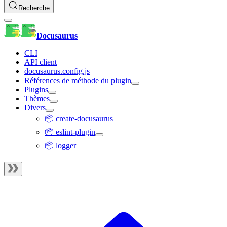
Recherche
Docusaurus
CLI
API client
docusaurus.config.js
Références de méthode du plugin
Plugins
Thèmes
Divers
📦 create-docusaurus
📦 eslint-plugin
📦 logger