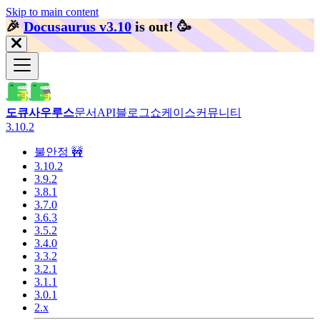
Skip to main content
🎉️
Docusaurus v3.10
is out!
🥳️
도큐사우루스
문서
API
블로그
쇼케이스
커뮤니티
3.10.2
불안정 🚧
3.10.2
3.9.2
3.8.1
3.7.0
3.6.3
3.5.2
3.4.0
3.3.2
3.2.1
3.1.1
3.0.1
2.x