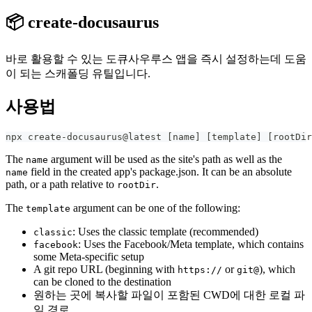
📦 create-docusaurus
바로 활용할 수 있는 도큐사우루스 앱을 즉시 설정하는데 도움
이 되는 스캐폴딩 유틸입니다.
사용법
npx create-docusaurus@latest 
[
name
]
[
template
]
[
rootDir
The
argument will be used as the site's path as well as the
name
field in the created app's package.json. It can be an absolute
name
path, or a path relative to
.
rootDir
The
argument can be one of the following:
template
: Uses the classic template (recommended)
classic
: Uses the Facebook/Meta template, which contains
facebook
some Meta-specific setup
A git repo URL (beginning with
or
), which
https://
git@
can be cloned to the destination
원하는 곳에 복사할 파일이 포함된 CWD에 대한 로컬 파
일 경로