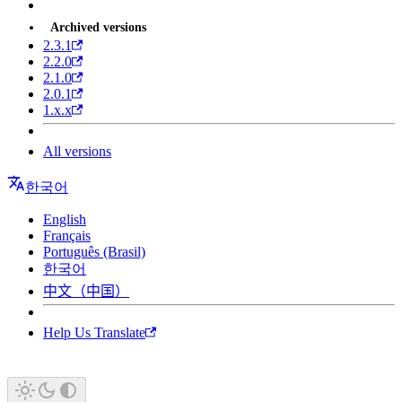
Archived versions
2.3.1
2.2.0
2.1.0
2.0.1
1.x.x
All versions
한국어
English
Français
Português (Brasil)
한국어
中文（中国）
Help Us Translate