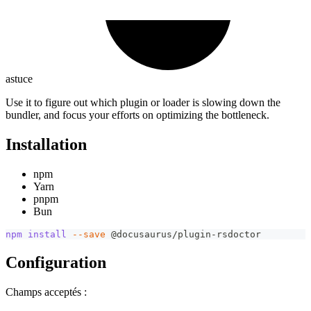
astuce
Use it to figure out which plugin or loader is slowing down the
bundler, and focus your efforts on optimizing the bottleneck.
Installation
npm
Yarn
pnpm
Bun
npm
install
--save
 @docusaurus/plugin-rsdoctor
Configuration
Champs acceptés :