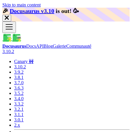
Skip to main content
🎉️
Docusaurus v3.10
is out!
🥳️
Docusaurus
Docs
API
Blog
Galerie
Communauté
3.10.2
Canary 🚧
3.10.2
3.9.2
3.8.1
3.7.0
3.6.3
3.5.2
3.4.0
3.3.2
3.2.1
3.1.1
3.0.1
2.x