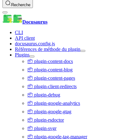
Recherche
Docusaurus
CLI
API client
docusaurus.config.js
Références de méthode du plugin
Plugins
📦 plugin-content-docs
📦 plugin-content-blog
📦 plugin-content-pages
📦 plugin-client-redirects
📦 plugin-debug
📦 plugin-google-analytics
📦 plugin-google-gtag
📦 plugin-rsdoctor
📦 plugin-svgr
📦 plugin-google-tag-manager