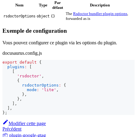
Par
Nom
Type
Description
défaut
The
Rsdoctor bundler plugin options
,
rsdoctorOptions
object
{}
forwarded as is
Exemple de configuration
Vous pouvez configurer ce plugin via les options du plugin.
docusaurus.config.js
export
default
{
plugins
:
[
[
'rsdoctor'
,
{
rsdoctorOptions
:
{
mode
:
'lite'
,
}
,
}
,
]
,
]
,
}
;
Modifier cette page
Précédent
📦 plugin-google-gtag