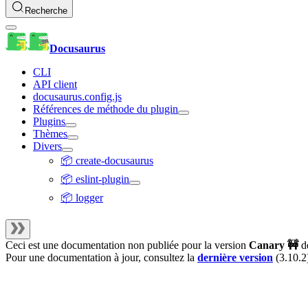
Recherche
Docusaurus
CLI
API client
docusaurus.config.js
Références de méthode du plugin
Plugins
Thèmes
Divers
📦 create-docusaurus
📦 eslint-plugin
📦 logger
Ceci est une documentation non publiée pour la version
Canary 🚧
d
Pour une documentation à jour, consultez la
dernière version
(
3.10.2