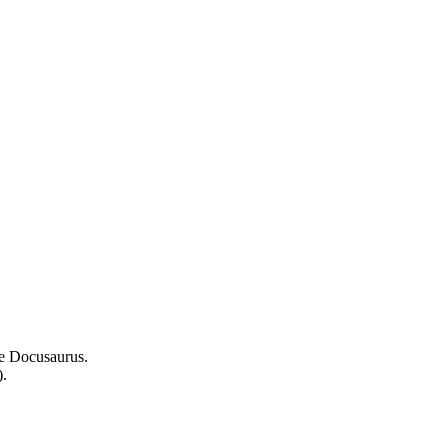
e
Docusaurus
.
).