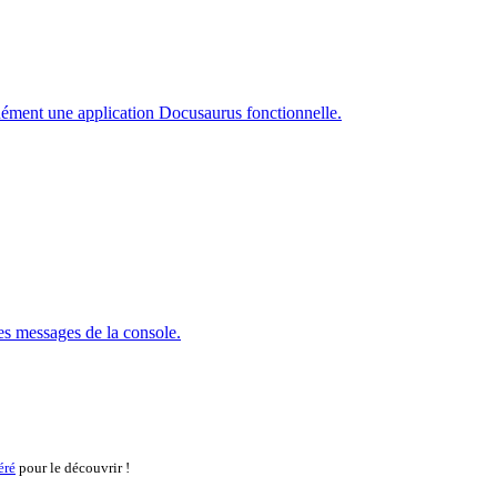
anément une application Docusaurus fonctionnelle.
s messages de la console.
éré
pour le découvrir !