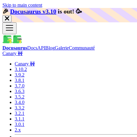
Skip to main content
🎉️
Docusaurus v3.10
is out!
🥳️
Docusaurus
Docs
API
Blog
Galerie
Communauté
Canary 🚧
Canary 🚧
3.10.2
3.9.2
3.8.1
3.7.0
3.6.3
3.5.2
3.4.0
3.3.2
3.2.1
3.1.1
3.0.1
2.x