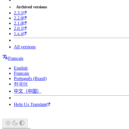
Archived versions
2.3.1
2.2.0
2.1.0
2.0.1
1.x.x
All versions
Français
English
Français
Português (Brasil)
한국어
中文（中国）
Help Us Translate