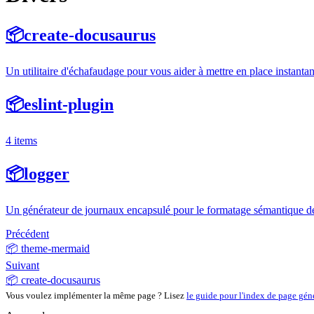
📦
create-docusaurus
Un utilitaire d'échafaudage pour vous aider à mettre en place instant
📦
eslint-plugin
4 items
📦
logger
Un générateur de journaux encapsulé pour le formatage sémantique de
Précédent
📦 theme-mermaid
Suivant
📦 create-docusaurus
Vous voulez implémenter la même page ? Lisez
le guide pour l'index de page gén