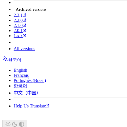
Archived versions
2.3.1
2.2.0
2.1.0
2.0.1
1.x.x
All versions
한국어
English
Français
Português (Brasil)
한국어
中文（中国）
Help Us Translate