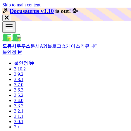
Skip to main content
🎉️
Docusaurus v3.10
is out!
🥳️
도큐사우루스
문서
API
블로그
쇼케이스
커뮤니티
불안정 🚧
불안정 🚧
3.10.2
3.9.2
3.8.1
3.7.0
3.6.3
3.5.2
3.4.0
3.3.2
3.2.1
3.1.1
3.0.1
2.x