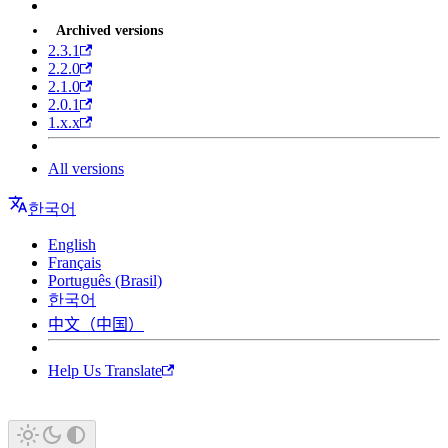
Archived versions
2.3.1
2.2.0
2.1.0
2.0.1
1.x.x
All versions
한국어
English
Français
Português (Brasil)
한국어
中文（中国）
Help Us Translate