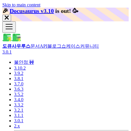
Skip to main content
🎉️
Docusaurus v3.10
is out!
🥳️
도큐사우루스
문서
API
블로그
쇼케이스
커뮤니티
3.0.1
불안정 🚧
3.10.2
3.9.2
3.8.1
3.7.0
3.6.3
3.5.2
3.4.0
3.3.2
3.2.1
3.1.1
3.0.1
2.x