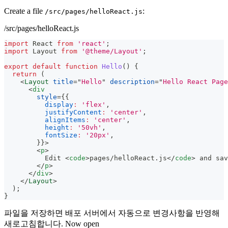
Create a file
:
/src/pages/helloReact.js
/src/pages/helloReact.js
import
React
from
'react'
;
import
Layout
from
'@theme/Layout'
;
export
default
function
Hello
(
)
{
return
(
<
Layout
title
=
"
Hello
"
description
=
"
Hello React Page
<
div
style
=
{
{
display
:
'flex'
,
justifyContent
:
'center'
,
alignItems
:
'center'
,
height
:
'50vh'
,
fontSize
:
'20px'
,
}
}
>
<
p
>
          Edit 
<
code
>
pages/helloReact.js
</
code
>
 and sav
</
p
>
</
div
>
</
Layout
>
)
;
}
파일을 저장하면 배포 서버에서 자동으로 변경사항을 반영해
새로고침합니다. Now open