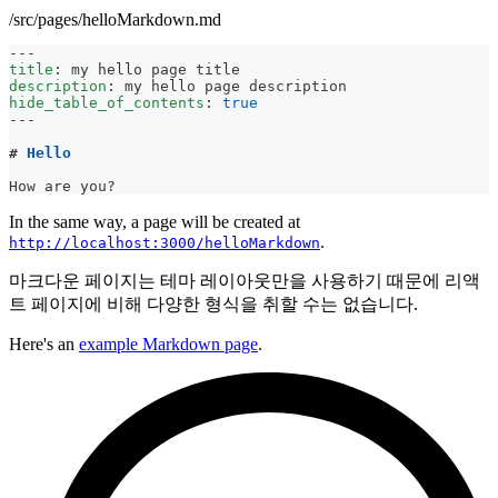
/src/pages/helloMarkdown.md
---
title
:
 my hello page title
description
:
 my hello page description
hide_table_of_contents
:
true
---
#
 Hello
How are you?
In the same way, a page will be created at
.
http://localhost:3000/helloMarkdown
마크다운 페이지는 테마 레이아웃만을 사용하기 때문에 리액
트 페이지에 비해 다양한 형식을 취할 수는 없습니다.
Here's an
example Markdown page
.