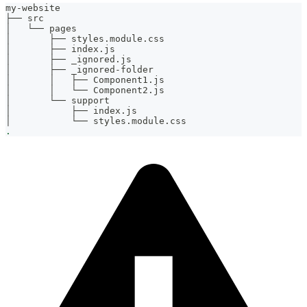
my-website
├── src
│   └── pages
│       ├── styles.module.css
│       ├── index.js
│       ├── _ignored.js
│       ├── _ignored-folder
│       │   ├── Component1.js
│       │   └── Component2.js
│       └── support
│           ├── index.js
│           └── styles.module.css
.