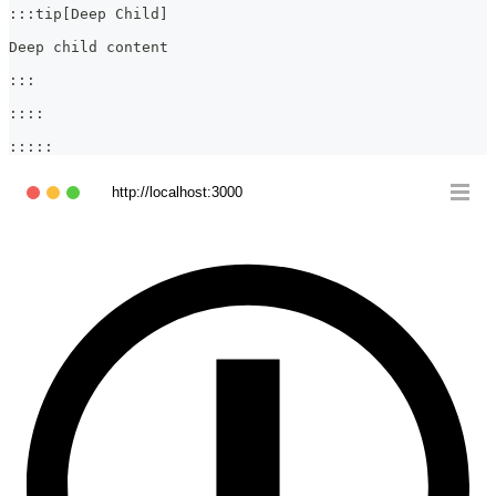
:::tip[Deep Child]
Deep child content
:::
::::
:::::
http://localhost:3000