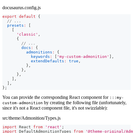
docusaurus.config.js
export
default
{
// ...
presets
:
[
[
'classic'
,
{
// ...
docs
:
{
admonitions
:
{
keywords
:
[
'my-custom-admonition'
]
,
extendDefaults
:
true
,
}
,
}
,
}
,
]
,
]
,
}
;
You can provide the corresponding React component for
:::my-
by creating the following file (unfortunately,
custom-admonition
since it's not a React component file, it's not swizzlable):
src/theme/Admonition/Types.js
import
React
from
'react'
;
import
DefaultAdmonitionTypes
from
'@theme-original/Adm