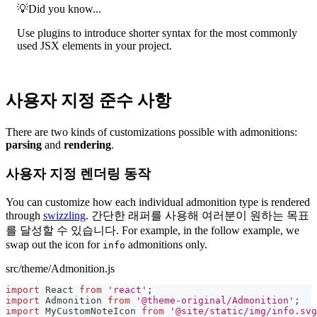
💡
Did you know...
Use plugins to introduce shorter syntax for the most commonly
used JSX elements in your project.
사용자 지정 준수 사항
There are two kinds of customizations possible with admonitions:
parsing
and
rendering
.
사용자 지정 렌더링 동작
You can customize how each individual admonition type is rendered
through
swizzling
. 간단한 래퍼를 사용해 여러분이 원하는 목표
를 달성할 수 있습니다. For example, in the follow example, we
swap out the icon for
admonitions only.
info
src/theme/Admonition.js
import
React
from
'react'
;
import
Admonition
from
'@theme-original/Admonition'
;
import
MyCustomNoteIcon
from
'@site/static/img/info.svg