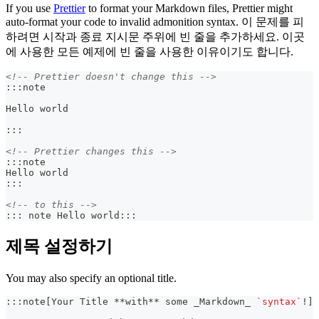
If you use
Prettier
to format your Markdown files, Prettier might
auto-format your code to invalid admonition syntax. 이 문제를 피
하려면 시작과 종료 지시문 주위에 빈 줄을 추가하세요. 이곳
에 사용한 모든 예제에 빈 줄을 사용한 이유이기도 합니다.
<!-- Prettier doesn't change this -->
:::note
Hello world
:::
<!-- Prettier changes this -->
:::note
Hello world
:::
<!-- to this -->
::: note Hello world:::
제목 설정하기
You may also specify an optional title.
:::note[Your Title 
**
with
**
 some 
_
Markdown
_
`syntax`
!]