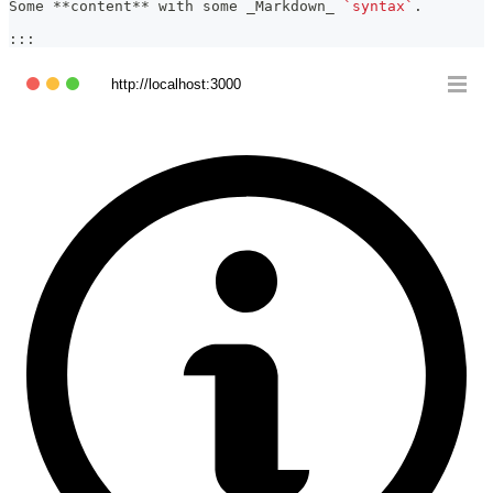
Some 
**
content
**
 with some 
_
Markdown
_
`syntax`
.
:::
http://localhost:3000