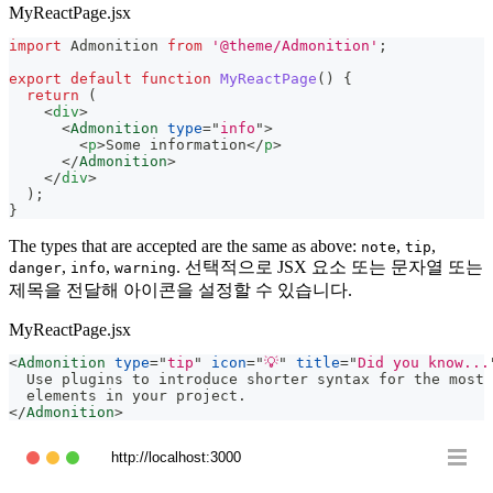
MyReactPage.jsx
import
Admonition
from
'@theme/Admonition'
;
export
default
function
MyReactPage
(
)
{
return
(
<
div
>
<
Admonition
type
=
"
info
"
>
<
p
>
Some information
</
p
>
</
Admonition
>
</
div
>
)
;
}
The types that are accepted are the same as above:
,
,
note
tip
,
,
. 선택적으로 JSX 요소 또는 문자열 또는
danger
info
warning
제목을 전달해 아이콘을 설정할 수 있습니다.
MyReactPage.jsx
<
Admonition
type
=
"
tip
"
icon
=
"
💡
"
title
=
"
Did you know...
  Use plugins to introduce shorter syntax for the most 
  elements in your project.
</
Admonition
>
http://localhost:3000