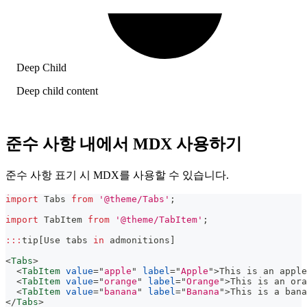
Deep Child
Deep child content
준수 사항 내에서 MDX 사용하기
준수 사항 표기 시 MDX를 사용할 수 있습니다.
import
Tabs
from
'@theme/Tabs'
;
import
TabItem
from
'@theme/TabItem'
;
:
:
:
tip
[
Use
 tabs 
in
 admonitions
]
<
Tabs
>
<
TabItem
value
=
"
apple
"
label
=
"
Apple
"
>
This is an apple
<
TabItem
value
=
"
orange
"
label
=
"
Orange
"
>
This is an ora
<
TabItem
value
=
"
banana
"
label
=
"
Banana
"
>
This is a bana
</
Tabs
>