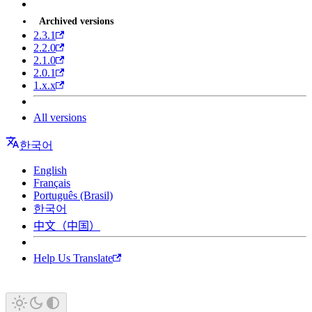
Archived versions
2.3.1
2.2.0
2.1.0
2.0.1
1.x.x
All versions
한국어
English
Français
Português (Brasil)
한국어
中文（中国）
Help Us Translate