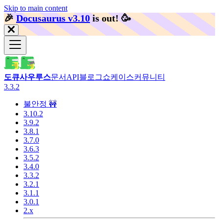
Skip to main content
🎉️
Docusaurus v3.10
is out!
🥳️
도큐사우루스
문서
API
블로그
쇼케이스
커뮤니티
3.3.2
불안정 🚧
3.10.2
3.9.2
3.8.1
3.7.0
3.6.3
3.5.2
3.4.0
3.3.2
3.2.1
3.1.1
3.0.1
2.x