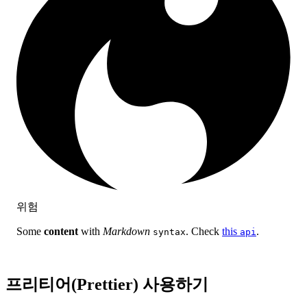
위험
Some
content
with
Markdown
. Check
this
.
syntax
api
프리티어(Prettier) 사용하기