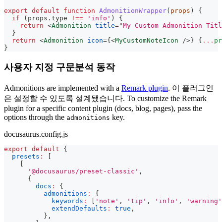
export
default
function
AdmonitionWrapper
(
props
)
{
if
(
props
.
type
!==
'info'
)
{
return
<
Admonition
title
=
"
My Custom Admonition Titl
}
return
<
Admonition
icon
=
{
<
MyCustomNoteIcon
/>
}
{
...
pr
}
사용자 지정 구문분석 동작
Admonitions are implemented with a
Remark plugin
. 이 플러그인
은 설정할 수 있도록 설계됐습니다. To customize the Remark
plugin for a specific content plugin (docs, blog, pages), pass the
options through the
key.
admonitions
docusaurus.config.js
export
default
{
presets
:
[
[
'@docusaurus/preset-classic'
,
{
docs
:
{
admonitions
:
{
keywords
:
[
'note'
,
'tip'
,
'info'
,
'warning'
extendDefaults
:
true
,
}
,