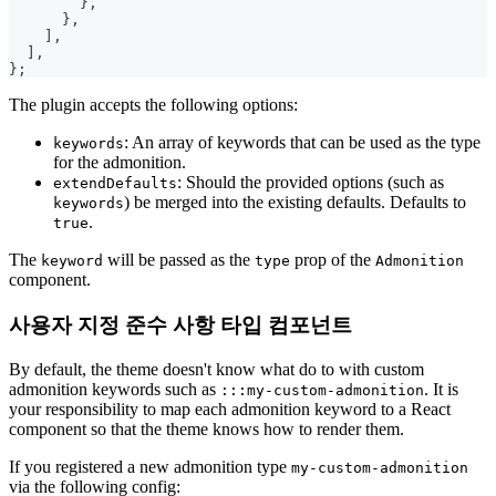
}
,
}
,
]
,
]
,
}
;
The plugin accepts the following options:
: An array of keywords that can be used as the type
keywords
for the admonition.
: Should the provided options (such as
extendDefaults
) be merged into the existing defaults. Defaults to
keywords
.
true
The
will be passed as the
prop of the
keyword
type
Admonition
component.
사용자 지정 준수 사항 타입 컴포넌트
By default, the theme doesn't know what do to with custom
admonition keywords such as
. It is
:::my-custom-admonition
your responsibility to map each admonition keyword to a React
component so that the theme knows how to render them.
If you registered a new admonition type
my-custom-admonition
via the following config: