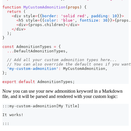
function
MyCustomAdmonition
(
props
)
{
return
(
<
div style
=
{
{
border
:
'solid red'
,
padding
:
10
}
}
>
<
h5 style
=
{
{
color
:
'blue'
,
fontSize
:
30
}
}
>
{
props
.
<
div
>
{
props
.
children
}
<
/
div
>
<
/
div
>
)
;
}
const
AdmonitionTypes
=
{
...
DefaultAdmonitionTypes
,
// Add all your custom admonition types here...
// You can also override the default ones if you want
'my-custom-admonition'
:
MyCustomAdmonition
,
}
;
export
default
AdmonitionTypes
;
Now you can use your new admonition keyword in a Markdown
file, and it will be parsed and rendered with your custom logic:
:::my-custom-admonition[My Title]
It works!
:::