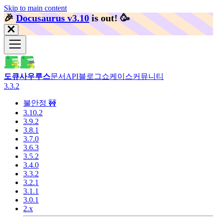
Skip to main content
🎉️
Docusaurus v3.10
is out!
🥳️
도큐사우루스
문서
API
블로그
쇼케이스
커뮤니티
3.3.2
불안정 🚧
3.10.2
3.9.2
3.8.1
3.7.0
3.6.3
3.5.2
3.4.0
3.3.2
3.2.1
3.1.1
3.0.1
2.x