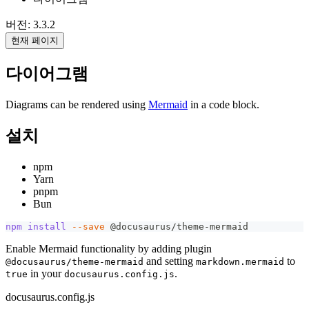
버전: 3.3.2
현재 페이지
다이어그램
Diagrams can be rendered using
Mermaid
in a code block.
설치
npm
Yarn
pnpm
Bun
npm
install
--save
 @docusaurus/theme-mermaid
Enable Mermaid functionality by adding plugin
and setting
to
@docusaurus/theme-mermaid
markdown.mermaid
in your
.
true
docusaurus.config.js
docusaurus.config.js