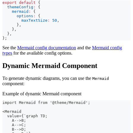
export
default
{
themeConfig
:
{
mermaid
:
{
options
:
{
maxTextSize
:
50
,
}
,
}
,
}
,
}
;
See the
Mermaid config documentation
and the
Mermaid config
types
for the available config options.
Dynamic Mermaid Component
To generate dynamic diagrams, you can use the
Mermaid
component:
Example of dynamic Mermaid component
import Mermaid from '@theme/Mermaid';
<Mermaid
  value={`graph TD;
    A-->B;
    A-->C;
    B-->D;