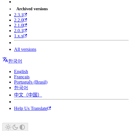
Archived versions
2.3.1
2.2.0
2.1.0
2.0.1
1.x.x
All versions
한국어
English
Français
Português (Brasil)
한국어
中文（中国）
Help Us Translate