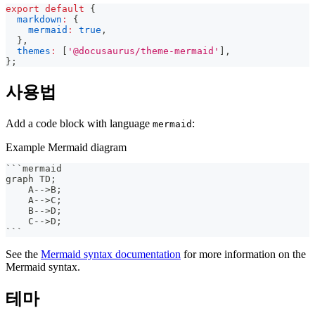
export
default
{
markdown
:
{
mermaid
:
true
,
}
,
themes
:
[
'@docusaurus/theme-mermaid'
]
,
}
;
사용법
Add a code block with language
:
mermaid
Example Mermaid diagram
```
mermaid
graph TD;
    A-->B;
    A-->C;
    B-->D;
    C-->D;
```
See the
Mermaid syntax documentation
for more information on the
Mermaid syntax.
테마