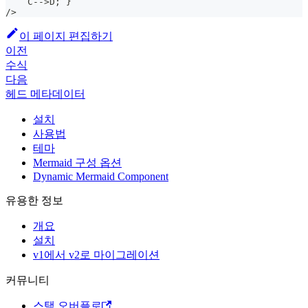
    C-->D;`}
/>
이 페이지 편집하기
이전
수식
다음
헤드 메타데이터
설치
사용법
테마
Mermaid 구성 옵션
Dynamic Mermaid Component
유용한 정보
개요
설치
v1에서 v2로 마이그레이션
커뮤니티
스택 오버플로