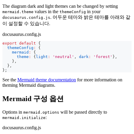
The diagram dark and light themes can be changed by setting
values in the
in your
mermaid.theme
themeConfig
. 어두운 테마와 밝은 테마를 아래와 같
docusaurus.config.js
이 설정할 수 있습니다.
docusaurus.config.js
export
default
{
themeConfig
:
{
mermaid
:
{
theme
:
{
light
:
'neutral'
,
dark
:
'forest'
}
,
}
,
}
,
}
;
See the
Mermaid theme documentation
for more information on
theming Mermaid diagrams.
Mermaid 구성 옵션
Options in
will be passed directly to
mermaid.options
:
mermaid.initialize
docusaurus.config.js