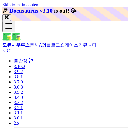
Skip to main content
🎉️
Docusaurus v3.10
is out!
🥳️
도큐사우루스
문서
API
블로그
쇼케이스
커뮤니티
3.3.2
불안정 🚧
3.10.2
3.9.2
3.8.1
3.7.0
3.6.3
3.5.2
3.4.0
3.3.2
3.2.1
3.1.1
3.0.1
2.x