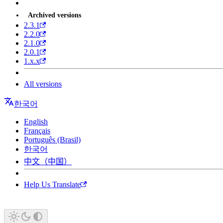
Archived versions
2.3.1
2.2.0
2.1.0
2.0.1
1.x.x
All versions
한국어
English
Français
Português (Brasil)
한국어
中文（中国）
Help Us Translate