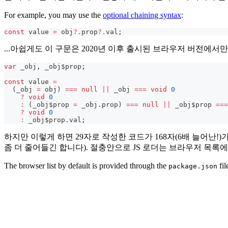
For example, you may use the
optional chaining syntax
:
const
 value 
=
 obj
?.
prop
?.
val
;
...아쉽게도 이 구문은 2020년 이후 출시된 브라우저 버전에
var
 _obj
,
 _obj$prop
;
const
 value 
=
(
_obj 
=
 obj
)
===
null
||
 _obj 
===
void
0
?
void
0
:
(
_obj$prop 
=
 _obj
.
prop
)
===
null
||
 _obj$prop 
===
?
void
0
:
 _obj$prop
.
val
;
하지만 이렇게 하면 29자로 작성한 코드가 168자(6배 늘어난
좀 더 줄어들긴 합니다). 절충안으로 JS 로더는 브라우저 목
The browser list by default is provided through the
fil
package.json