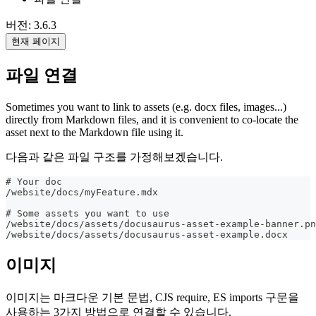
버전: 3.6.3
현재 페이지
파일 연결
Sometimes you want to link to assets (e.g. docx files, images...)
directly from Markdown files, and it is convenient to co-locate the
asset next to the Markdown file using it.
다음과 같은 파일 구조를 가정해보겠습니다.
# Your doc
/website/docs/myFeature.mdx
# Some assets you want to use
/website/docs/assets/docusaurus-asset-example-banner.pn
/website/docs/assets/docusaurus-asset-example.docx
이미지
이미지는 마크다운 기본 문법, CJS require, ES imports 구문을
사용하는 3가지 방법으로 연결할 수 있습니다.