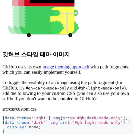
깃허브 스타일 테마 이미지
GitHub uses its own
image theming approach
with path fragments,
which you can easily implement yourself.
To toggle the visibility of an image using the path fragment (for
GitHub, it's
and
),
#gh-dark-mode-only
#gh-light-mode-only
add the following to your custom CSS (you can also use your own
suffix if you don't want to be coupled to GitHub):
src/css/custom.css
[
data-theme
=
'light'
]
 img
[
src
$=
'#gh-dark-mode-only'
]
,
[
data-theme
=
'dark'
]
 img
[
src
$=
'#gh-light-mode-only'
]
{
display
:
 none
;
}