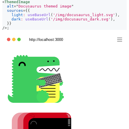
<
ThemedImage
alt
=
"
Docusaurus themed image
"
sources
=
{
{
light
:
useBaseUrl
(
'/img/docusaurus_light.svg'
)
,
dark
:
useBaseUrl
(
'/img/docusaurus_dark.svg'
)
,
}
}
/>
;
http://localhost:3000