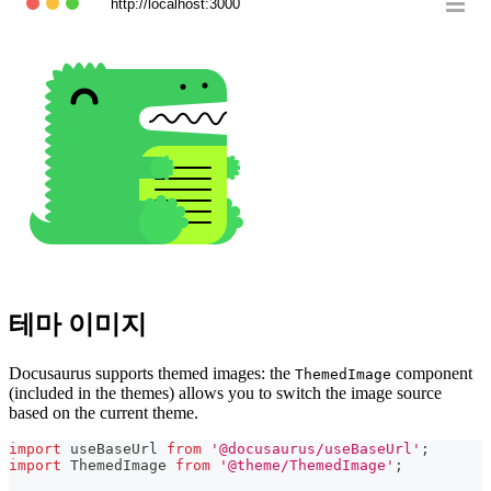
http://localhost:3000
테마 이미지
Docusaurus supports themed images: the
component
ThemedImage
(included in the themes) allows you to switch the image source
based on the current theme.
import
useBaseUrl
from
'@docusaurus/useBaseUrl'
;
import
ThemedImage
from
'@theme/ThemedImage'
;