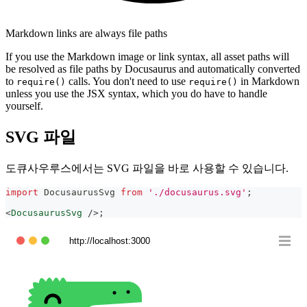
Markdown links are always file paths
If you use the Markdown image or link syntax, all asset paths will
be resolved as file paths by Docusaurus and automatically converted
to
calls. You don't need to use
in Markdown
require()
require()
unless you use the JSX syntax, which you do have to handle
yourself.
SVG 파일
도큐사우루스에서는 SVG 파일을 바로 사용할 수 있습니다.
import
DocusaurusSvg
from
'./docusaurus.svg'
;
<
DocusaurusSvg
/>
;
http://localhost:3000