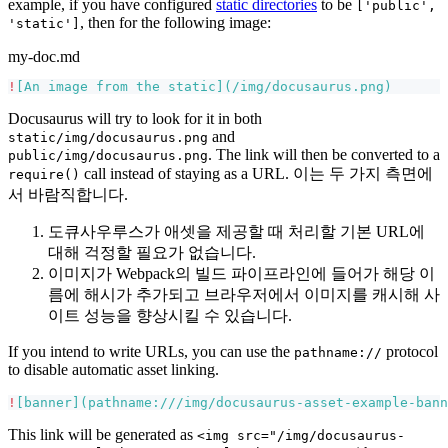
example, if you have configured
static directories
to be
['public',
, then for the following image:
'static']
my-doc.md
!
[
An image from the static
](
/img/docusaurus.png
)
Docusaurus will try to look for it in both
and
static/img/docusaurus.png
. The link will then be converted to a
public/img/docusaurus.png
call instead of staying as a URL. 이는 두 가지 측면에
require()
서 바람직합니다.
도큐사우루스가 애셋을 제공할 때 처리할 기본 URL에
대해 걱정할 필요가 없습니다.
이미지가 Webpack의 빌드 파이프라인에 들어가 해당 이
름에 해시가 추가되고 브라우저에서 이미지를 캐시해 사
이트 성능을 향상시킬 수 있습니다.
If you intend to write URLs, you can use the
protocol
pathname://
to disable automatic asset linking.
!
[
banner
](
pathname:///img/docusaurus-asset-example-bann
This link will be generated as
<img src="/img/docusaurus-