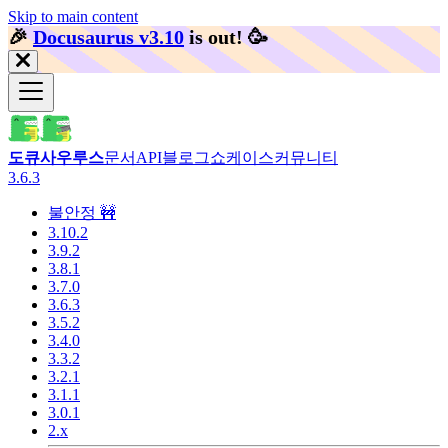
Skip to main content
🎉️
Docusaurus v3.10
is out!
🥳️
도큐사우루스
문서
API
블로그
쇼케이스
커뮤니티
3.6.3
불안정 🚧
3.10.2
3.9.2
3.8.1
3.7.0
3.6.3
3.5.2
3.4.0
3.3.2
3.2.1
3.1.1
3.0.1
2.x