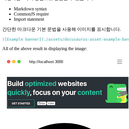
Markdown syntax
CommonJS require
Import statement
간단한 마크다운 기본 문법을 사용해 이미지를 표시합니다.
!
[
Example banner
](
./assets/docusaurus-asset-example-ban
All of the above result in displaying the image:
http://localhost:3000