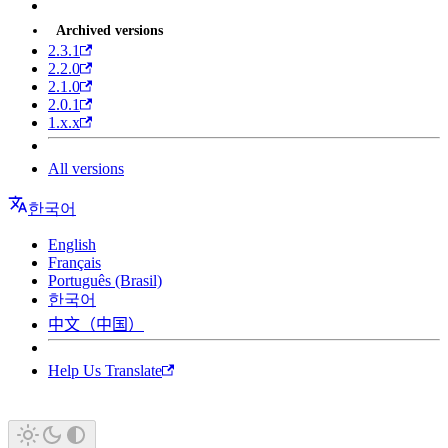
Archived versions
2.3.1
2.2.0
2.1.0
2.0.1
1.x.x
All versions
한국어
English
Français
Português (Brasil)
한국어
中文（中国）
Help Us Translate