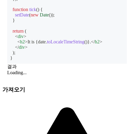
function
tick
(
)
{
setDate
(
new
Date
(
)
)
;
}
return
(
<
div
>
<
h2
>
It is 
{
date
.
toLocaleTimeString
(
)
}
.
</
h2
>
</
div
>
)
;
}
결과
Loading...
가져오기