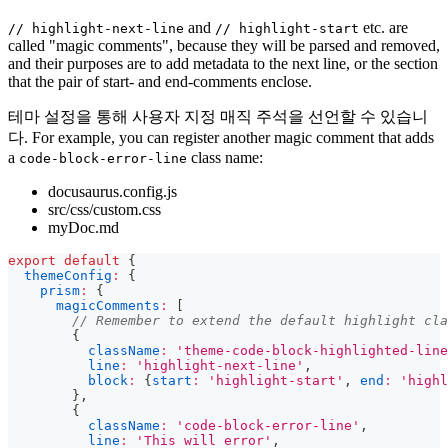
and
etc. are
// highlight-next-line
// highlight-start
called "magic comments", because they will be parsed and removed,
and their purposes are to add metadata to the next line, or the section
that the pair of start- and end-comments enclose.
테마 설정을 통해 사용자 지정 매직 주석을 선언할 수 있습니
다. For example, you can register another magic comment that adds
a
class name:
code-block-error-line
docusaurus.config.js
src/css/custom.css
myDoc.md
export
default
{
themeConfig
:
{
prism
:
{
magicComments
:
[
// Remember to extend the default highlight cla
{
className
:
'theme-code-block-highlighted-line
line
:
'highlight-next-line'
,
block
:
{
start
:
'highlight-start'
,
end
:
'highl
}
,
{
className
:
'code-block-error-line'
,
line
:
'This will error'
,