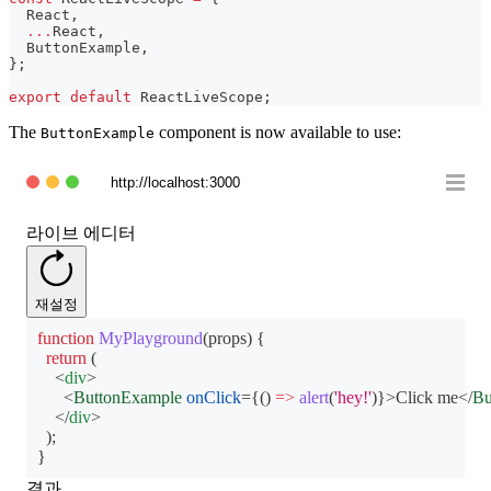
React
,
...
React
,
ButtonExample
,
}
;
export
default
ReactLiveScope
;
The
component is now available to use:
ButtonExample
http://localhost:3000
라이브 에디터
재설정
function
MyPlayground
(
props
)
{
return
(
<
div
>
<
ButtonExample
onClick
=
{
(
)
=>
alert
(
'hey!'
)
}
>
Click me
</
Bu
</
div
>
)
;
}
결과