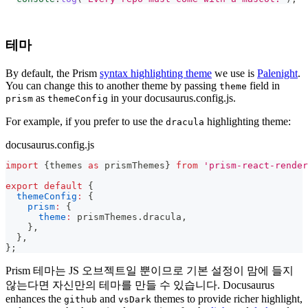
테마
By default, the Prism
syntax highlighting theme
we use is
Palenight
.
You can change this to another theme by passing
field in
theme
as
in your docusaurus.config.js.
prism
themeConfig
For example, if you prefer to use the
highlighting theme:
dracula
docusaurus.config.js
import
{
themes 
as
 prismThemes
}
from
'prism-react-render
export
default
{
themeConfig
:
{
prism
:
{
theme
:
 prismThemes
.
dracula
,
}
,
}
,
}
;
Prism 테마는 JS 오브젝트일 뿐이므로 기본 설정이 맘에 들지
않는다면 자신만의 테마를 만들 수 있습니다. Docusaurus
enhances the
and
themes to provide richer highlight,
github
vsDark