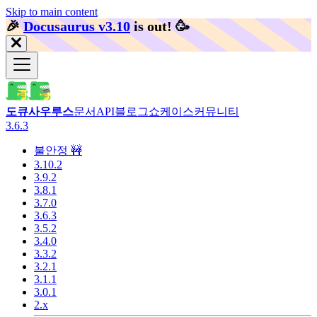
Skip to main content
🎉️
Docusaurus v3.10
is out!
🥳️
도큐사우루스
문서
API
블로그
쇼케이스
커뮤니티
3.6.3
불안정 🚧
3.10.2
3.9.2
3.8.1
3.7.0
3.6.3
3.5.2
3.4.0
3.3.2
3.2.1
3.1.1
3.0.1
2.x