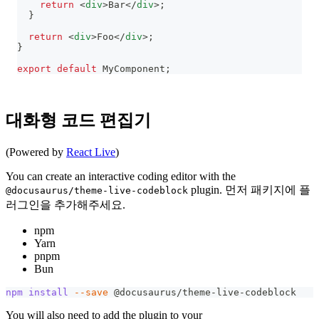
return
<
div
>
Bar
</
div
>
;
}
return
<
div
>
Foo
</
div
>
;
}
export
default
MyComponent
;
대화형 코드 편집기
(Powered by
React Live
)
You can create an interactive coding editor with the
plugin. 먼저 패키지에 플
@docusaurus/theme-live-codeblock
러그인을 추가해주세요.
npm
Yarn
pnpm
Bun
npm
install
--save
 @docusaurus/theme-live-codeblock
You will also need to add the plugin to your