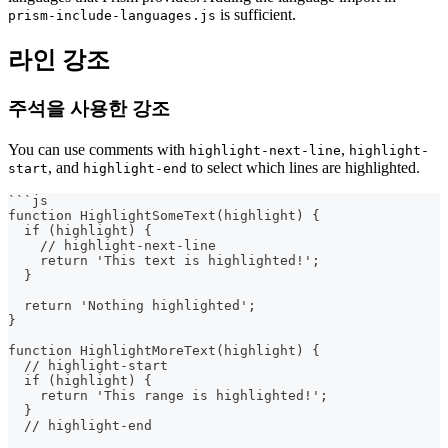
is sufficient.
prism-include-languages.js
라인 강조
주석을 사용한 강조
You can use comments with
,
highlight-next-line
highlight-
, and
to select which lines are highlighted.
start
highlight-end
```
js
function HighlightSomeText(highlight) {
  if (highlight) {
    // highlight-next-line
    return 'This text is highlighted!';
  }
  return 'Nothing highlighted';
}
function HighlightMoreText(highlight) {
  // highlight-start
  if (highlight) {
    return 'This range is highlighted!';
  }
  // highlight-end