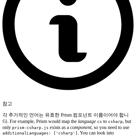
참고
각 추가적인 언어는 유효한 Prism 컴포넌트 이름이어야 합니
다. For example, Prism would map the
language
to
, but
cs
csharp
only
exists as a
component
, so you need to use
prism-csharp.js
. You can look into
additionalLanguages: ['csharp']