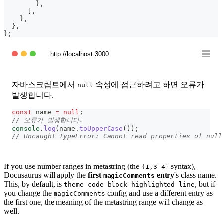
}
,
]
,
}
,
}
,
}
;
http://localhost:3000
자바스크립트에서
속성에 접근하려고 하면 오류가
null
발생합니다.
const
 name 
=
null
;
// 오류가 발생합니다.
console
.
log
(
name
.
toUpperCase
(
)
)
;
// Uncaught TypeError: Cannot read properties of null
If you use number ranges in metastring (the
syntax),
{1,3-4}
Docusaurus will apply the
first
entry
's class name.
magicComments
This, by default, is
, but if
theme-code-block-highlighted-line
you change the
config and use a different entry as
magicComments
the first one, the meaning of the metastring range will change as
well.