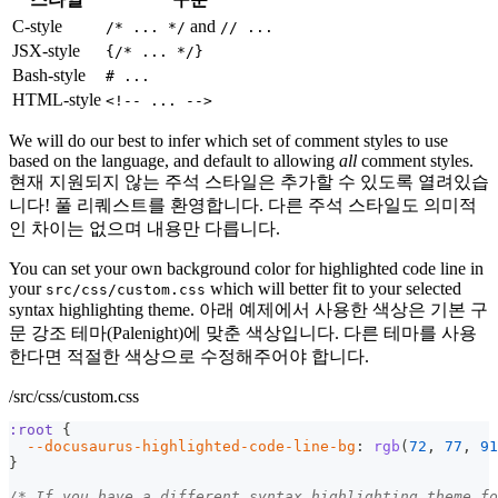
C-style
and
/* ... */
// ...
JSX-style
{/* ... */}
Bash-style
# ...
HTML-style
<!-- ... -->
We will do our best to infer which set of comment styles to use
based on the language, and default to allowing
all
comment styles.
현재 지원되지 않는 주석 스타일은 추가할 수 있도록 열려있습
니다! 풀 리퀘스트를 환영합니다. 다른 주석 스타일도 의미적
인 차이는 없으며 내용만 다릅니다.
You can set your own background color for highlighted code line in
your
which will better fit to your selected
src/css/custom.css
syntax highlighting theme. 아래 예제에서 사용한 색상은 기본 구
문 강조 테마(Palenight)에 맞춘 색상입니다. 다른 테마를 사용
한다면 적절한 색상으로 수정해주어야 합니다.
/src/css/custom.css
:root
{
--docusaurus-highlighted-code-line-bg
:
rgb
(
72
,
77
,
91
}
/* If you have a different syntax highlighting theme fo