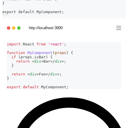
}
export default MyComponent;
```
http://localhost:3000
import
React
from
'react'
;
function
MyComponent
(
props
)
{
if
(
props
.
isBar
)
{
return
<
div
>
Bar
</
div
>
;
}
return
<
div
>
Foo
</
div
>
;
}
export
default
MyComponent
;