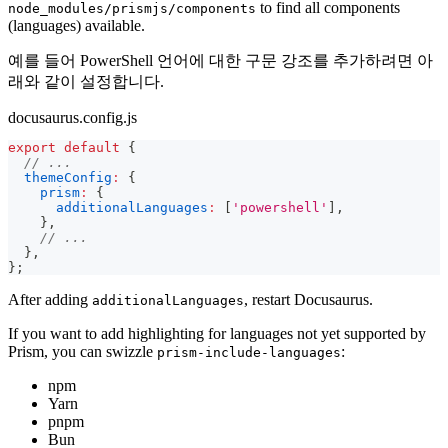
to find all components
node_modules/prismjs/components
(languages) available.
예를 들어 PowerShell 언어에 대한 구문 강조를 추가하려면 아
래와 같이 설정합니다.
docusaurus.config.js
export
default
{
// ...
themeConfig
:
{
prism
:
{
additionalLanguages
:
[
'powershell'
]
,
}
,
// ...
}
,
}
;
After adding
, restart Docusaurus.
additionalLanguages
If you want to add highlighting for languages not yet supported by
Prism, you can swizzle
:
prism-include-languages
npm
Yarn
pnpm
Bun