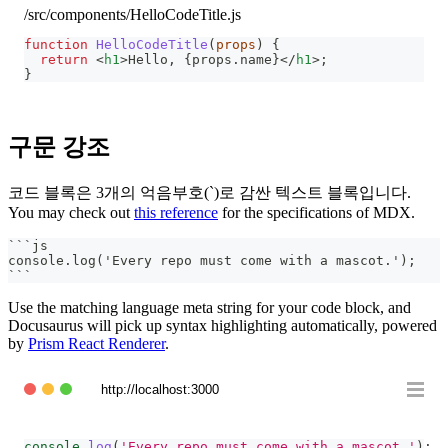
/src/components/HelloCodeTitle.js
function
HelloCodeTitle
(
props
)
{
return
<
h1
>
Hello, 
{
props
.
name
}
</
h1
>
;
}
구문 강조
코드 블록은 3개의 억음부호(`)로 감싼 텍스트 블록입니다.
You may check out
this reference
for the specifications of MDX.
```
js
console.log('Every repo must come with a mascot.');
```
Use the matching language meta string for your code block, and
Docusaurus will pick up syntax highlighting automatically, powered
by
Prism React Renderer
.
http://localhost:3000
console
.
log
(
'Every repo must come with a mascot.'
)
;