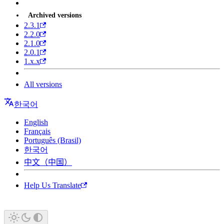
Archived versions
2.3.1
2.2.0
2.1.0
2.0.1
1.x.x
All versions
한국어
English
Français
Português (Brasil)
한국어
中文（中国）
Help Us Translate