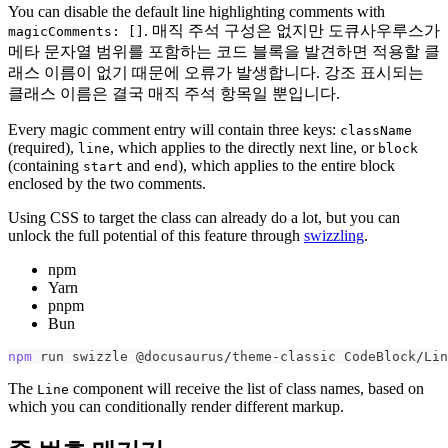
You can disable the default line highlighting comments with
. 매직 주석 구성은 없지만 도큐사우루스가
magicComments: []
메타 문자열 범위를 포함하는 코드 블록을 발견하면 적용할 클
래스 이름이 없기 때문에 오류가 발생합니다. 강조 표시되는
클래스 이름은 결국 매직 주석 항목일 뿐입니다.
Every magic comment entry will contain three keys:
className
(required),
, which applies to the directly next line, or
line
block
(containing
and
), which applies to the entire block
start
end
enclosed by the two comments.
Using CSS to target the class can already do a lot, but you can
unlock the full potential of this feature through
swizzling
.
npm
Yarn
pnpm
Bun
npm
 run swizzle @docusaurus/theme-classic CodeBlock/Lin
The
component will receive the list of class names, based on
Line
which you can conditionally render different markup.