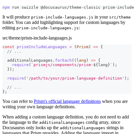
npm
 run swizzle @docusaurus/theme-classic prism-include
It will produce
in your
prism-include-languages.js
src/theme
folder. You can add highlighting support for custom languages by
editing
:
prism-include-languages.js
src/theme/prism-include-languages.js
const
prismIncludeLanguages
=
(
Prism
)
=>
{
// ...
  additionalLanguages
.
forEach
(
(
lang
)
=>
{
require
(
`
prismjs/components/prism-
${
lang
}
`
)
;
}
)
;
require
(
'/path/to/your/prism-language-definition'
)
;
// ...
}
;
You can refer to
Prism's official language definitions
when you are
writing your own language definitions.
When adding a custom language definition, you do not need to add
the language to the
config array, since
additionalLanguages
Docusaurus only looks up the
strings in
additionalLanguages
languages that Prism provides. Adding the language import in