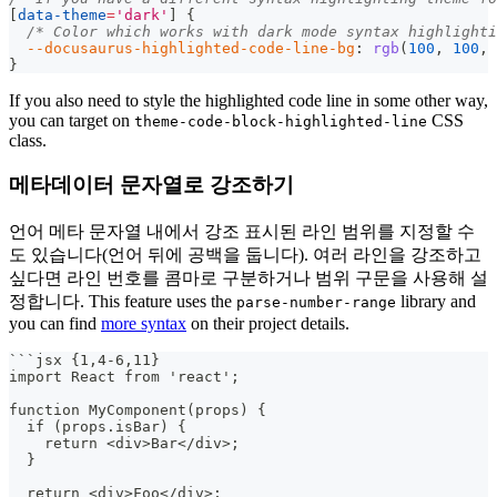
[
data-theme
=
'dark'
]
{
/* Color which works with dark mode syntax highlighti
--docusaurus-highlighted-code-line-bg
:
rgb
(
100
,
100
,
}
If you also need to style the highlighted code line in some other way,
you can target on
CSS
theme-code-block-highlighted-line
class.
메타데이터 문자열로 강조하기
언어 메타 문자열 내에서 강조 표시된 라인 범위를 지정할 수
도 있습니다(언어 뒤에 공백을 둡니다). 여러 라인을 강조하고
싶다면 라인 번호를 콤마로 구분하거나 범위 구문을 사용해 설
정합니다. This feature uses the
library and
parse-number-range
you can find
more syntax
on their project details.
```
jsx {1,4-6,11}
import React from 'react';
function MyComponent(props) {
  if (props.isBar) {
    return <div>Bar</div>;
  }
  return <div>Foo</div>;