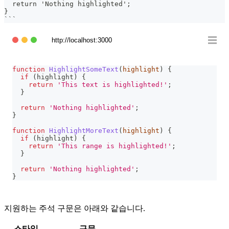
  return 'Nothing highlighted';
}
```
http://localhost:3000
function
HighlightSomeText
(
highlight
)
{
if
(
highlight
)
{
return
'This text is highlighted!'
;
}
return
'Nothing highlighted'
;
}
function
HighlightMoreText
(
highlight
)
{
if
(
highlight
)
{
return
'This range is highlighted!'
;
}
return
'Nothing highlighted'
;
}
지원하는 주석 구문은 아래와 같습니다.
스타일
구문