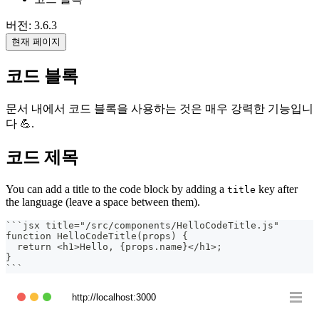
버전: 3.6.3
현재 페이지
코드 블록
문서 내에서 코드 블록을 사용하는 것은 매우 강력한 기능입니
다 💪.
코드 제목
You can add a title to the code block by adding a
key after
title
the language (leave a space between them).
```
jsx title="/src/components/HelloCodeTitle.js"
function HelloCodeTitle(props) {
  return <h1>Hello, {props.name}</h1>;
}
```
http://localhost:3000