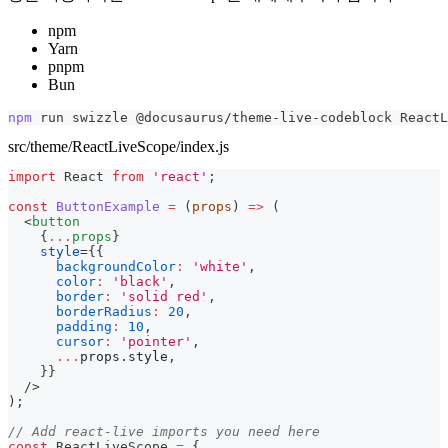
npm
Yarn
pnpm
Bun
npm
 run swizzle @docusaurus/theme-live-codeblock ReactL
src/theme/ReactLiveScope/index.js
import
React
from
'react'
;
const
ButtonExample
=
(
props
)
=>
(
<
button
{
...
props
}
style
=
{
{
backgroundColor
:
'white'
,
color
:
'black'
,
border
:
'solid red'
,
borderRadius
:
20
,
padding
:
10
,
cursor
:
'pointer'
,
...
props
.
style
,
}
}
/>
)
;
// Add react-live imports you need here
const
ReactLiveScope
=
{