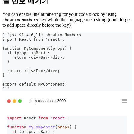
줄 번호 매기기
You can enable line numbering for your code block by using
key within the language meta string (don't forget
showLineNumbers
to add space directly before the key).
```
jsx {1,4-6,11} showLineNumbers
import React from 'react';
function MyComponent(props) {
  if (props.isBar) {
    return <div>Bar</div>;
  }
  return <div>Foo</div>;
}
export default MyComponent;
```
http://localhost:3000
import
React
from
'react'
;
function
MyComponent
(
props
)
{
if
(
props
.
isBar
)
{