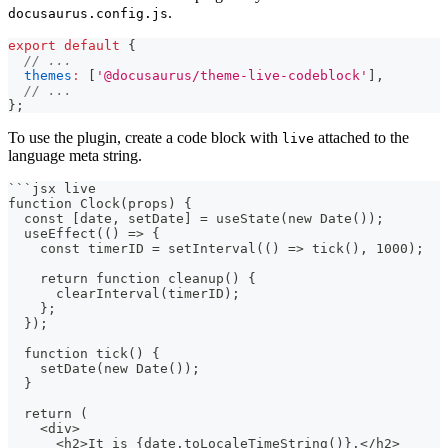
.
docusaurus.config.js
export
default
{
// ...
themes
:
[
'@docusaurus/theme-live-codeblock'
]
,
// ...
}
;
To use the plugin, create a code block with
attached to the
live
language meta string.
```
jsx live
function Clock(props) {
  const [date, setDate] = useState(new Date());
  useEffect(() => {
    const timerID = setInterval(() => tick(), 1000);
    return function cleanup() {
      clearInterval(timerID);
    };
  });
  function tick() {
    setDate(new Date());
  }
  return (
    <div>
      <h2>It is {date.toLocaleTimeString()}.</h2>