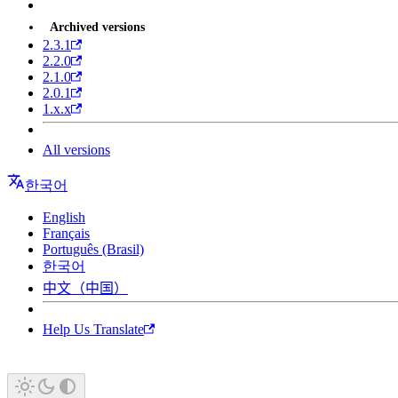
Archived versions
2.3.1
2.2.0
2.1.0
2.0.1
1.x.x
All versions
한국어
English
Français
Português (Brasil)
한국어
中文（中国）
Help Us Translate