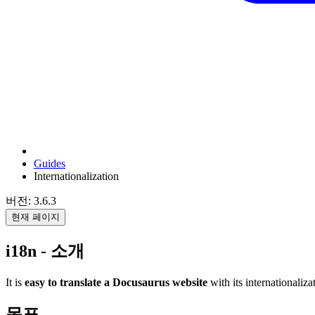
Guides
Internationalization
버전: 3.6.3
현재 페이지
i18n - 소개
It is
easy to translate a Docusaurus website
with its internationaliza
목표