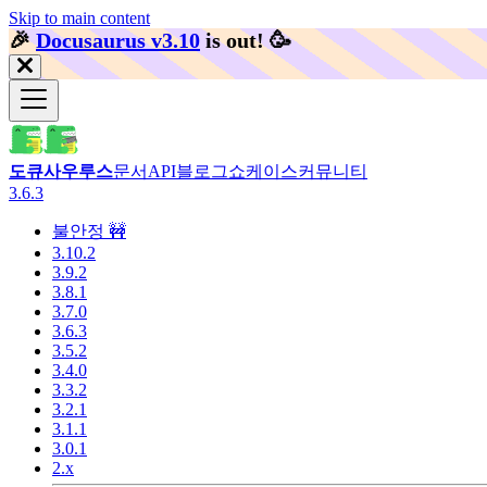
Skip to main content
🎉️
Docusaurus v3.10
is out!
🥳️
도큐사우루스
문서
API
블로그
쇼케이스
커뮤니티
3.6.3
불안정 🚧
3.10.2
3.9.2
3.8.1
3.7.0
3.6.3
3.5.2
3.4.0
3.3.2
3.2.1
3.1.1
3.0.1
2.x