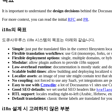
It is important to understand the
design decisions
behind the Docusaur
For more context, you can read the initial
RFC
and
PR
.
i18n의 목표
도큐사우루스 i18n 시스템의 목표는 아래와 같습니다.
Simple
: just put the translated files in the correct filesystem loc
Flexible translation workflows
: use Git (monorepo, forks, o
Flexible deployment options
: single, multiple domains, or hyb
Modular
: allow plugin authors to provide i18n support
Low-overhead runtime
: documentation is mostly static and doe
Scalable build-times
: allow building and deploying localized s
Localize assets
: an image of your site might contain text that s
No coupling
: not forced to use any SaaS, yet integrations are p
Easy to use with
Crowdin
: a lot of Docusaurus v1 sites use 
Good SEO defaults
: we set useful SEO headers like
hreflan
RTL support
: locales reading right-to-left (Arabic, Hebrew, e
Default translations
: classic theme labels are translated for yo
i18n 설계 시 고려하지 않은 부분