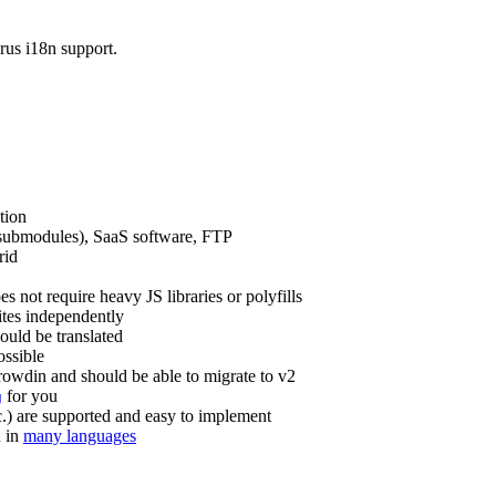
us i18n support.
ation
r submodules), SaaS software, FTP
rid
s not require heavy JS libraries or polyfills
ites independently
hould be translated
ossible
Crowdin and should be able to migrate to v2
for you
g
tc.) are supported and easy to implement
u in
many languages