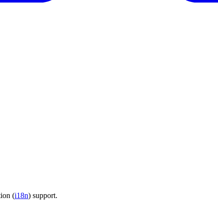
tion (
i18n
) support.