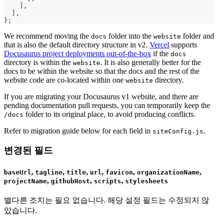
]
,
]
,
}
;
We recommend moving the
folder into the
folder and
docs
website
that is also the default directory structure in v2.
Vercel
supports
Docusaurus project deployments out-of-the-box
if the
docs
directory is within the
. It is also generally better for the
website
docs to be within the website so that the docs and the rest of the
website code are co-located within one
directory.
website
If you are migrating your Docusaurus v1 website, and there are
pending documentation pull requests, you can temporarily keep the
folder to its original place, to avoid producing conflicts.
/docs
Refer to migration guide below for each field in
.
siteConfig.js
변경된 필드
,
,
,
,
,
,
baseUrl
tagline
title
url
favicon
organizationName
,
,
,
projectName
githubHost
scripts
stylesheets
별다른 조치는 필요 없습니다. 해당 설정 필드는 수정되지 않
았습니다.