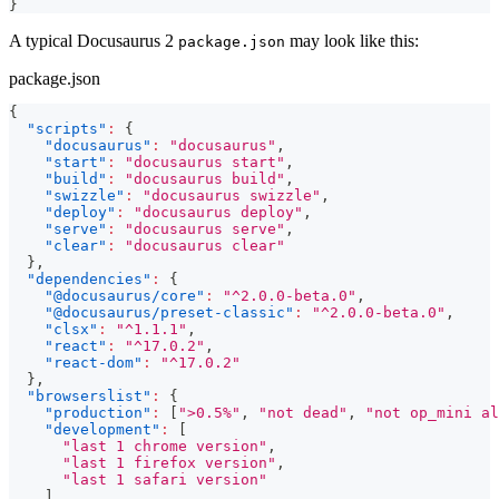
}
A typical Docusaurus 2
may look like this:
package.json
package.json
{
"scripts"
:
{
"docusaurus"
:
"docusaurus"
,
"start"
:
"docusaurus start"
,
"build"
:
"docusaurus build"
,
"swizzle"
:
"docusaurus swizzle"
,
"deploy"
:
"docusaurus deploy"
,
"serve"
:
"docusaurus serve"
,
"clear"
:
"docusaurus clear"
}
,
"dependencies"
:
{
"@docusaurus/core"
:
"^2.0.0-beta.0"
,
"@docusaurus/preset-classic"
:
"^2.0.0-beta.0"
,
"clsx"
:
"^1.1.1"
,
"react"
:
"^17.0.2"
,
"react-dom"
:
"^17.0.2"
}
,
"browserslist"
:
{
"production"
:
[
">0.5%"
,
"not dead"
,
"not op_mini al
"development"
:
[
"last 1 chrome version"
,
"last 1 firefox version"
,
"last 1 safari version"
]