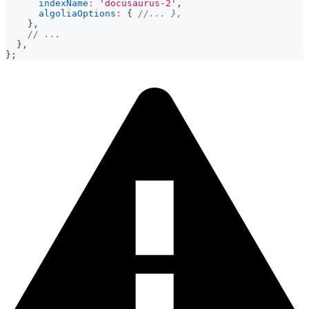
indexName
:
'docusaurus-2'
,
algoliaOptions
:
{
//... },
}
,
// ...
}
,
}
;