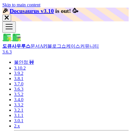
Skip to main content
🎉️
Docusaurus v3.10
is out!
🥳️
도큐사우루스
문서
API
블로그
쇼케이스
커뮤니티
3.6.3
불안정 🚧
3.10.2
3.9.2
3.8.1
3.7.0
3.6.3
3.5.2
3.4.0
3.3.2
3.2.1
3.1.1
3.0.1
2.x