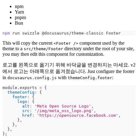
npm
Yarn
pnpm
Bun
npm
 run swizzle @docusaurus/theme-classic Footer
This will copy the current
component used by the
<Footer />
theme to a
directory under the root of your site,
src/theme/Footer
you may then edit this component for customization.
로고를 왼쪽으로 옮기기 위해 바닥글을 변경하지는 마세요. v2
에서 로고는 아래쪽으로 옮겨졌습니다. Just configure the footer
in
with
:
docusaurus.config.js
themeConfig.footer
module
.
exports
=
{
themeConfig
:
{
footer
:
{
logo
:
{
alt
:
'Meta Open Source Logo'
,
src
:
'/img/meta_oss_logo.png'
,
href
:
'https://opensource.facebook.com'
,
}
,
}
,
}
,
}
;