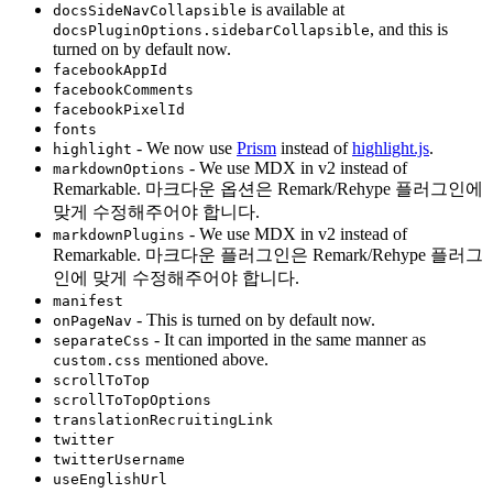
is available at
docsSideNavCollapsible
, and this is
docsPluginOptions.sidebarCollapsible
turned on by default now.
facebookAppId
facebookComments
facebookPixelId
fonts
- We now use
Prism
instead of
highlight.js
.
highlight
- We use MDX in v2 instead of
markdownOptions
Remarkable. 마크다운 옵션은 Remark/Rehype 플러그인에
맞게 수정해주어야 합니다.
- We use MDX in v2 instead of
markdownPlugins
Remarkable. 마크다운 플러그인은 Remark/Rehype 플러그
인에 맞게 수정해주어야 합니다.
manifest
- This is turned on by default now.
onPageNav
- It can imported in the same manner as
separateCss
mentioned above.
custom.css
scrollToTop
scrollToTopOptions
translationRecruitingLink
twitter
twitterUsername
useEnglishUrl