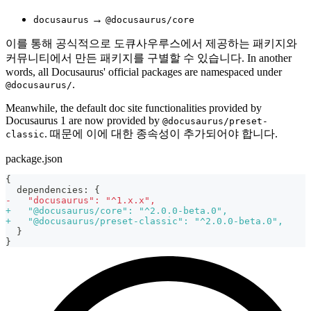
→
docusaurus
@docusaurus/core
이를 통해 공식적으로 도큐사우루스에서 제공하는 패키지와
커뮤니티에서 만든 패키지를 구별할 수 있습니다. In another
words, all Docusaurus' official packages are namespaced under
.
@docusaurus/
Meanwhile, the default doc site functionalities provided by
Docusaurus 1 are now provided by
@docusaurus/preset-
. 때문에 이에 대한 종속성이 추가되어야 합니다.
classic
package.json
{
 dependencies: {
-
   "docusaurus": "^1.x.x",
+
   "@docusaurus/core": "^2.0.0-beta.0",
+
   "@docusaurus/preset-classic": "^2.0.0-beta.0",
 }
}