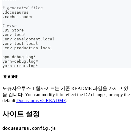
# generated files
.docusaurus
.cache-loader
# misc
.DS_Store
.env.local
.env.development.local
.env.test.local
.env.production.local
npm-debug.log*
yarn-debug.log*
yarn-error.log*
README
도큐사우루스 1 웹사이트는 기존 README 파일을 가지고 있
을 겁니다. You can modify it to reflect the D2 changes, or copy the
default
Docusaurus v2 README
.
사이트 설정
docusaurus.config.js