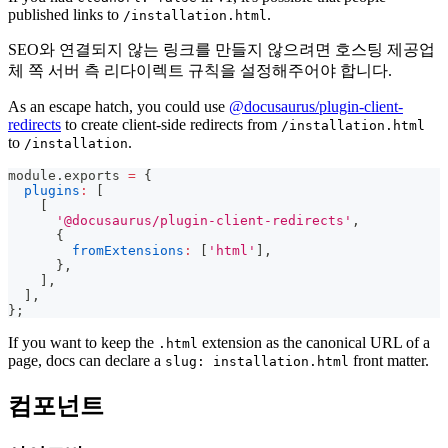
published links to
.
/installation.html
SEO와 연결되지 않는 링크를 만들지 않으려면 호스팅 제공업
체 쪽 서버 측 리다이렉트 규칙을 설정해주어야 합니다.
As an escape hatch, you could use
@docusaurus/plugin-client-
redirects
to create client-side redirects from
/installation.html
to
.
/installation
module
.
exports
=
{
plugins
:
[
[
'@docusaurus/plugin-client-redirects'
,
{
fromExtensions
:
[
'html'
]
,
}
,
]
,
]
,
}
;
If you want to keep the
extension as the canonical URL of a
.html
page, docs can declare a
front matter.
slug: installation.html
컴포넌트