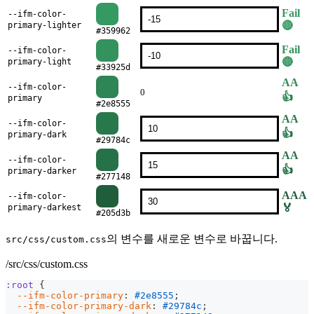
Fail
--ifm-color-
🔴
primary-lighter
#359962
Fail
--ifm-color-
🔴
primary-light
#33925d
AA
--ifm-color-
0
👍
primary
#2e8555
AA
--ifm-color-
👍
primary-dark
#29784c
AA
--ifm-color-
👍
primary-darker
#277148
AAA
--ifm-color-
🏅
primary-darkest
#205d3b
의 변수를 새로운 변수로 바꿉니다.
src/css/custom.css
/src/css/custom.css
:root
{
--ifm-color-primary
:
#2e8555
;
--ifm-color-primary-dark
:
#29784c
;