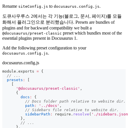
Rename
to
.
siteConfig.js
docusaurus.config.js
도큐사우루스 2에서는 각 기능(블로그, 문서, 페이지)를 모듈
화해서 플러그인으로 분리했습니다. Presets are bundles of
plugins and for backward compatibility we built a
preset which bundles most of the
@docusaurus/preset-classic
essential plugins present in Docusaurus 1.
Add the following preset configuration to your
.
docusaurus.config.js
docusaurus.config.js
module
.
exports
=
{
// ...
presets
:
[
[
'@docusaurus/preset-classic'
,
{
docs
:
{
// Docs folder path relative to website dir.
path
:
'../docs'
,
// Sidebars file relative to website dir.
sidebarPath
:
 require
.
resolve
(
'./sidebars.json
}
,
// ...
}
,