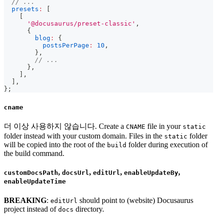
// ...
presets
:
[
[
'@docusaurus/preset-classic'
,
{
blog
:
{
postsPerPage
:
10
,
}
,
// ...
}
,
]
,
]
,
}
;
cname
더 이상 사용하지 않습니다. Create a
file in your
CNAME
static
folder instead with your custom domain. Files in the
folder
static
will be copied into the root of the
folder during execution of
build
the build command.
,
,
,
,
customDocsPath
docsUrl
editUrl
enableUpdateBy
enableUpdateTime
BREAKING
:
should point to (website) Docusaurus
editUrl
project instead of
directory.
docs