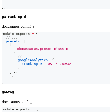
]
,
}
;
gaTrackingId
docusaurus.config.js
module
.
exports
=
{
// ...
presets
:
[
[
'@docusaurus/preset-classic'
,
{
// ...
googleAnalytics
:
{
trackingID
:
'UA-141789564-1'
,
}
,
}
,
]
,
]
,
}
;
gaGtag
docusaurus.config.js
module
.
exports
=
{