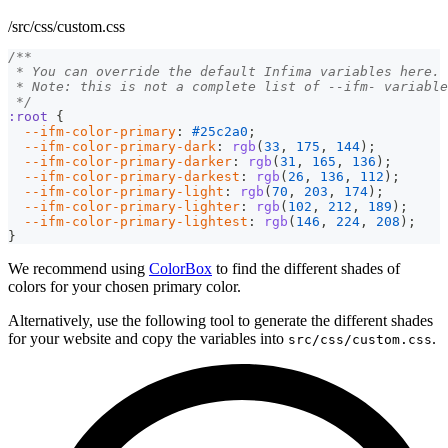
/src/css/custom.css
/**
 * You can override the default Infima variables here.
 * Note: this is not a complete list of --ifm- variable
 */
:root
{
--ifm-color-primary
:
#25c2a0
;
--ifm-color-primary-dark
:
rgb
(
33
,
175
,
144
)
;
--ifm-color-primary-darker
:
rgb
(
31
,
165
,
136
)
;
--ifm-color-primary-darkest
:
rgb
(
26
,
136
,
112
)
;
--ifm-color-primary-light
:
rgb
(
70
,
203
,
174
)
;
--ifm-color-primary-lighter
:
rgb
(
102
,
212
,
189
)
;
--ifm-color-primary-lightest
:
rgb
(
146
,
224
,
208
)
;
}
We recommend using
ColorBox
to find the different shades of
colors for your chosen primary color.
Alternatively, use the following tool to generate the different shades
for your website and copy the variables into
.
src/css/custom.css