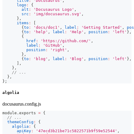
title
:
'Docusaurus'
,
logo
:
{
alt
:
'Docusaurus Logo'
,
src
:
'img/docusaurus.svg'
,
}
,
items
:
[
{
to
:
'docs/doc1'
,
label
:
'Getting Started'
,
pos
{
to
:
'help'
,
label
:
'Help'
,
position
:
'left'
}
,
{
href
:
'https://github.com/'
,
label
:
'GitHub'
,
position
:
'right'
,
}
,
{
to
:
'blog'
,
label
:
'Blog'
,
position
:
'left'
}
,
]
,
}
,
// ...
}
,
}
;
algolia
docusaurus.config.js
module
.
exports
=
{
// ...
themeConfig
:
{
algolia
:
{
apiKey
:
'47ecd3b21be71c5822571b9f59e52544'
,