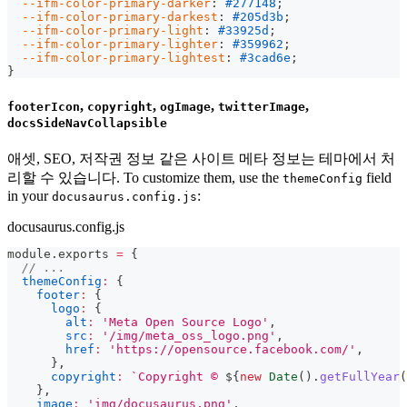
--ifm-color-primary-darker
:
#277148
;
--ifm-color-primary-darkest
:
#205d3b
;
--ifm-color-primary-light
:
#33925d
;
--ifm-color-primary-lighter
:
#359962
;
--ifm-color-primary-lightest
:
#3cad6e
;
}
,
,
,
,
footerIcon
copyright
ogImage
twitterImage
docsSideNavCollapsible
애셋, SEO, 저작권 정보 같은 사이트 메타 정보는 테마에서 처
리할 수 있습니다. To customize them, use the
field
themeConfig
in your
:
docusaurus.config.js
docusaurus.config.js
module
.
exports
=
{
// ...
themeConfig
:
{
footer
:
{
logo
:
{
alt
:
'Meta Open Source Logo'
,
src
:
'/img/meta_oss_logo.png'
,
href
:
'https://opensource.facebook.com/'
,
}
,
copyright
:
`
Copyright © 
${
new
Date
(
)
.
getFullYear
(
}
,
image
:
'img/docusaurus.png'
,