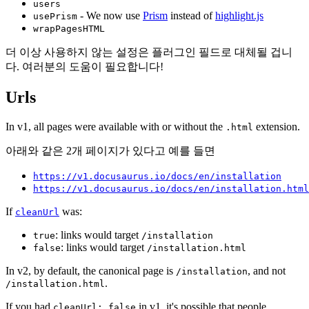
users
- We now use
Prism
instead of
highlight.js
usePrism
wrapPagesHTML
더 이상 사용하지 않는 설정은 플러그인 필드로 대체될 겁니
다. 여러분의 도움이 필요합니다!
Urls
In v1, all pages were available with or without the
extension.
.html
아래와 같은 2개 페이지가 있다고 예를 들면
https://v1.docusaurus.io/docs/en/installation
https://v1.docusaurus.io/docs/en/installation.html
If
was:
cleanUrl
: links would target
true
/installation
: links would target
false
/installation.html
In v2, by default, the canonical page is
, and not
/installation
.
/installation.html
If you had
in v1, it's possible that people
cleanUrl: false