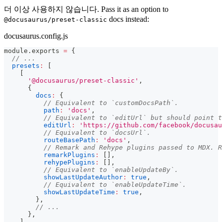
더 이상 사용하지 않습니다. Pass it as an option to
docs instead:
@docusaurus/preset-classic
docusaurus.config.js
module
.
exports
=
{
// ...
presets
:
[
[
'@docusaurus/preset-classic'
,
{
docs
:
{
// Equivalent to `customDocsPath`.
path
:
'docs'
,
// Equivalent to `editUrl` but should point t
editUrl
:
'https://github.com/facebook/docusau
// Equivalent to `docsUrl`.
routeBasePath
:
'docs'
,
// Remark and Rehype plugins passed to MDX. R
remarkPlugins
:
[
]
,
rehypePlugins
:
[
]
,
// Equivalent to `enableUpdateBy`.
showLastUpdateAuthor
:
true
,
// Equivalent to `enableUpdateTime`.
showLastUpdateTime
:
true
,
}
,
// ...
}
,
]
,