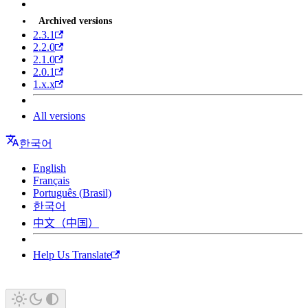
Archived versions
2.3.1
2.2.0
2.1.0
2.0.1
1.x.x
All versions
한국어
English
Français
Português (Brasil)
한국어
中文（中国）
Help Us Translate