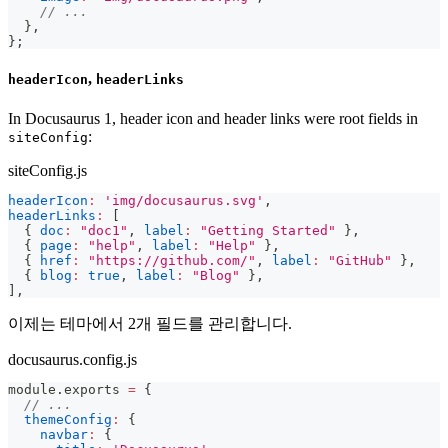
// ...
}
,
}
;
,
headerIcon
headerLinks
In Docusaurus 1, header icon and header links were root fields in
:
siteConfig
siteConfig.js
headerIcon
:
'img/docusaurus.svg'
,
headerLinks
:
[
{
doc
:
"doc1"
,
label
:
"Getting Started"
}
,
{
page
:
"help"
,
label
:
"Help"
}
,
{
href
:
"https://github.com/"
,
label
:
"GitHub"
}
,
{
blog
:
true
,
label
:
"Blog"
}
,
]
,
이제는 테마에서 2개 필드를 관리합니다.
docusaurus.config.js
module
.
exports
=
{
// ...
themeConfig
:
{
navbar
:
{