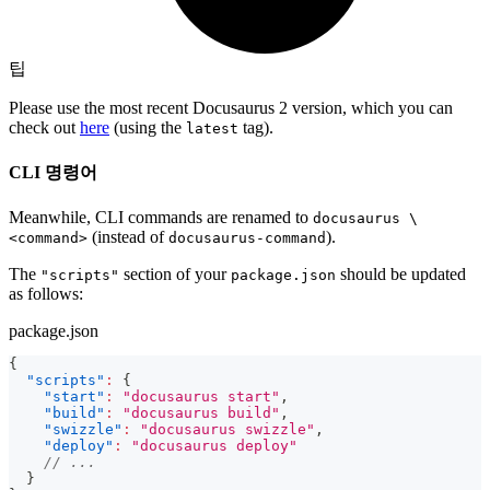
팁
Please use the most recent Docusaurus 2 version, which you can
check out
here
(using the
tag).
latest
CLI 명령어
Meanwhile, CLI commands are renamed to
docusaurus \
(instead of
).
<command>
docusaurus-command
The
section of your
should be updated
"scripts"
package.json
as follows:
package.json
{
"scripts"
:
{
"start"
:
"docusaurus start"
,
"build"
:
"docusaurus build"
,
"swizzle"
:
"docusaurus swizzle"
,
"deploy"
:
"docusaurus deploy"
// ...
}