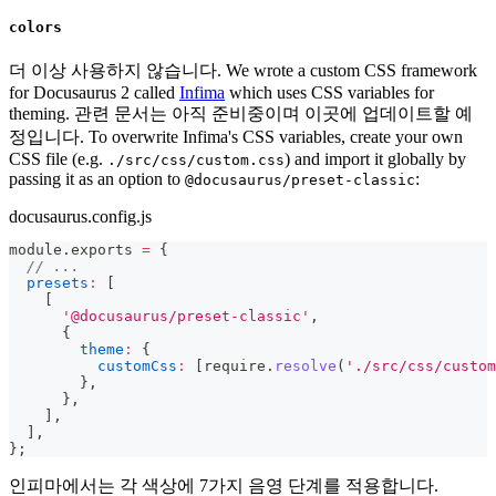
colors
더 이상 사용하지 않습니다. We wrote a custom CSS framework
for Docusaurus 2 called
Infima
which uses CSS variables for
theming. 관련 문서는 아직 준비중이며 이곳에 업데이트할 예
정입니다. To overwrite Infima's CSS variables, create your own
CSS file (e.g.
) and import it globally by
./src/css/custom.css
passing it as an option to
:
@docusaurus/preset-classic
docusaurus.config.js
module
.
exports
=
{
// ...
presets
:
[
[
'@docusaurus/preset-classic'
,
{
theme
:
{
customCss
:
[
require
.
resolve
(
'./src/css/custom
}
,
}
,
]
,
]
,
}
;
인피마에서는 각 색상에 7가지 음영 단계를 적용합니다.