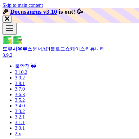
Skip to main content
🎉️
Docusaurus v3.10
is out!
🥳️
도큐사우루스
문서
API
블로그
쇼케이스
커뮤니티
3.9.2
불안정 🚧
3.10.2
3.9.2
3.8.1
3.7.0
3.6.3
3.5.2
3.4.0
3.3.2
3.2.1
3.1.1
3.0.1
2.x