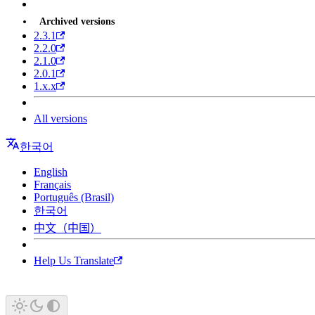
Archived versions
2.3.1
2.2.0
2.1.0
2.0.1
1.x.x
All versions
한국어
English
Français
Português (Brasil)
한국어
中文（中国）
Help Us Translate