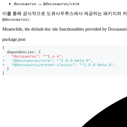
→
docusaurus
@docusaurus/core
이를 통해 공식적으로 도큐사우루스에서 제공하는 패키지와 커뮤니티에서 만든 패키지를 
.
@docusaurus/
Meanwhile, the default doc site functionalities provided by Docusau
package.json
{
 dependencies: {
-
   "docusaurus": "^1.x.x",
+
   "@docusaurus/core": "^2.0.0-beta.0",
+
   "@docusaurus/preset-classic": "^2.0.0-beta.0",
 }
}