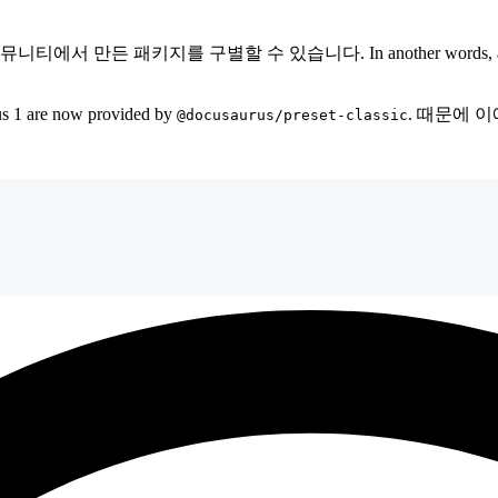
구별할 수 있습니다. In another words, all Docusaurus' o
rus 1 are now provided by
. 때문에 
@docusaurus/preset-classic