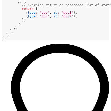
}
)
{
// Example: return an hardcoded list of stati
return
[
{
type
:
'doc'
,
id
:
'doc1'
}
,
{
type
:
'doc'
,
id
:
'doc2'
}
,
]
;
}
,
}
,
]
,
]
,
}
;