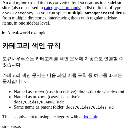
An
item is converted by Docusaurus to a
sidebar
autogenerated
slice
(also discussed in
category shorthands
): a list of items of type
or
, so you can splice
multiple
items
doc
category
autogenerated
from multiple directories, interleaving them with regular sidebar
items, in one sidebar level.
A real-world example
카테고리 색인 규칙
도큐사우루스는 카테고리를 색인 문서에 자동으로 연결할 수
있습니다.
카테고리 색인 문서는 다음 파일 이름 규칙 중 하나를 따르는
문서입니다.
Named as
(case-insensitive):
index
docs/Guides/index.md
Named as
(case-insensitive):
README
docs/Guides/README.mdx
Same name as parent folder:
docs/Guides/Guides.md
This is equivalent to using a category with a
doc link
:
sidebars.js