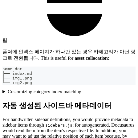
팁
폴더에 인덱스 페이지가 하나만 있는 경우 카테고리가 아닌 링
크로 전환됩니다. This is useful for
asset collocation
:
some-doc
├── index.md
├── img1.png
└── img2.png
Customizing category index matching
자동 생성된 사이드바 메타데이터
For handwritten sidebar definitions, you would provide metadata to
sidebar items through
; for autogenerated, Docusaurus
sidebars.js
would read them from the item's respective file. In addition, you
may want to adjust the relative position of each item because, by