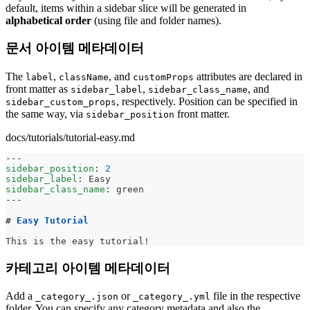
default, items within a sidebar slice will be generated in
alphabetical order
(using file and folder names).
문서 아이템 메타데이터
The
,
, and
attributes are declared in
label
className
customProps
front matter as
,
, and
sidebar_label
sidebar_class_name
, respectively. Position can be specified in
sidebar_custom_props
the same way, via
front matter.
sidebar_position
docs/tutorials/tutorial-easy.md
---
sidebar_position
:
2
sidebar_label
:
 Easy
sidebar_class_name
:
 green
---
#
 Easy Tutorial
This is the easy tutorial!
카테고리 아이템 메타데이터
Add a
or
file in the respective
_category_.json
_category_.yml
folder. You can specify any category metadata and also the