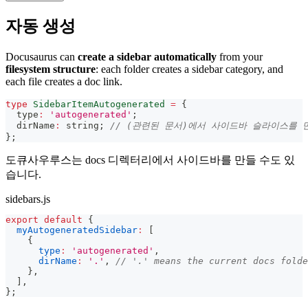
자동 생성
Docusaurus can
create a sidebar automatically
from your
filesystem structure
: each folder creates a sidebar category, and
each file creates a doc link.
type
SidebarItemAutogenerated
=
{
  type
:
'autogenerated'
;
  dirName
:
string
;
// (관련된 문서)에서 사이드바 슬라이스를 
}
;
도큐사우루스는 docs 디렉터리에서 사이드바를 만들 수도 있
습니다.
sidebars.js
export
default
{
myAutogeneratedSidebar
:
[
{
type
:
'autogenerated'
,
dirName
:
'.'
,
// '.' means the current docs folde
}
,
]
,
}
;