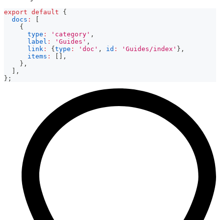
export
default
{
docs
:
[
{
type
:
'category'
,
label
:
'Guides'
,
link
:
{
type
:
'doc'
,
id
:
'Guides/index'
}
,
items
:
[
]
,
}
,
]
,
}
;