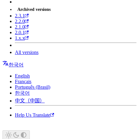
Archived versions
2.3.1
2.2.0
2.1.0
2.0.1
1.x.x
All versions
한국어
English
Français
Português (Brasil)
한국어
中文（中国）
Help Us Translate