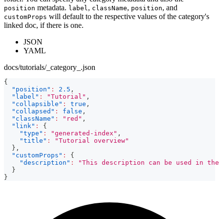
metadata.
,
,
, and
position
label
className
position
will default to the respective values of the category's
customProps
linked doc, if there is one.
JSON
YAML
docs/tutorials/_category_.json
{
"position"
:
2.5
,
"label"
:
"Tutorial"
,
"collapsible"
:
true
,
"collapsed"
:
false
,
"className"
:
"red"
,
"link"
:
{
"type"
:
"generated-index"
,
"title"
:
"Tutorial overview"
}
,
"customProps"
:
{
"description"
:
"This description can be used in the
}
}