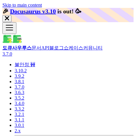
Skip to main content
🎉️
Docusaurus v3.10
is out!
🥳️
도큐사우루스
문서
API
블로그
쇼케이스
커뮤니티
3.7.0
불안정 🚧
3.10.2
3.9.2
3.8.1
3.7.0
3.6.3
3.5.2
3.4.0
3.3.2
3.2.1
3.1.1
3.0.1
2.x