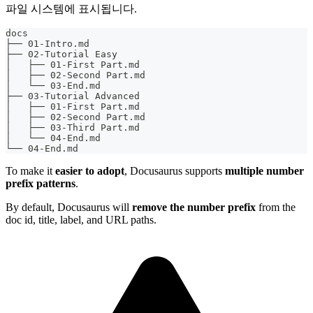
파일 시스템에 표시됩니다.
docs
├── 01-Intro.md
├── 02-Tutorial Easy
│   ├── 01-First Part.md
│   ├── 02-Second Part.md
│   └── 03-End.md
├── 03-Tutorial Advanced
│   ├── 01-First Part.md
│   ├── 02-Second Part.md
│   ├── 03-Third Part.md
│   └── 04-End.md
└── 04-End.md
To make it
easier to adopt
, Docusaurus supports
multiple number
prefix patterns
.
By default, Docusaurus will
remove the number prefix
from the
doc id, title, label, and URL paths.