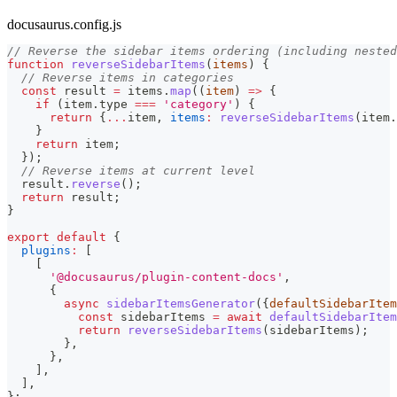
docusaurus.config.js
// Reverse the sidebar items ordering (including nested
function
reverseSidebarItems
(
items
)
{
// Reverse items in categories
const
 result 
=
 items
.
map
(
(
item
)
=>
{
if
(
item
.
type
===
'category'
)
{
return
{
...
item
,
items
:
reverseSidebarItems
(
item
.
}
return
 item
;
}
)
;
// Reverse items at current level
  result
.
reverse
(
)
;
return
 result
;
}
export
default
{
plugins
:
[
[
'@docusaurus/plugin-content-docs'
,
{
async
sidebarItemsGenerator
(
{
defaultSidebarItem
const
 sidebarItems 
=
await
defaultSidebarItem
return
reverseSidebarItems
(
sidebarItems
)
;
}
,
}
,
]
,
]
,
}
;