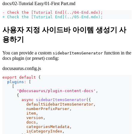
docs/02-Tutorial Easy/01-First Part.md
-
 Check the [Tutorial End](../04-End.mdx);
+
 Check the [Tutorial End](../05-End.mdx);
사용자 지정 사이드바 아이템 생성기 사
용하기
You can provide a custom
function in the
sidebarItemsGenerator
docs plugin (or preset) config:
docusaurus.config.js
export
default
{
plugins
:
[
[
'@docusaurus/plugin-content-docs'
,
{
async
sidebarItemsGenerator
(
{
          defaultSidebarItemsGenerator
,
          numberPrefixParser
,
          item
,
          version
,
          docs
,
          categoriesMetadata
,
          isCategoryIndex
,