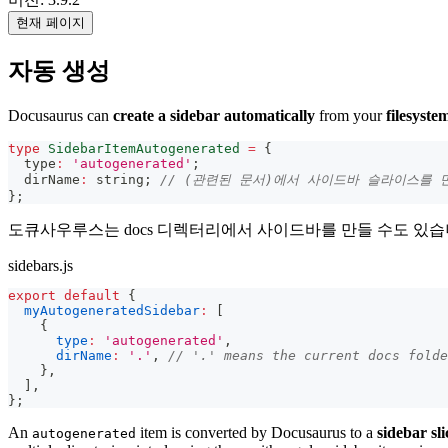
현재 페이지
자동 생성
Docusaurus can
create a sidebar automatically
from your
filesyste
type
SidebarItemAutogenerated
=
{
  type
:
'autogenerated'
;
  dirName
:
string
;
// (관련된 문서)에서 사이드바 슬라이스를 
}
;
도큐사우루스는 docs 디렉터리에서 사이드바를 만들 수도 있습
sidebars.js
export
default
{
myAutogeneratedSidebar
:
[
{
type
:
'autogenerated'
,
dirName
:
'.'
,
// '.' means the current docs folde
}
,
]
,
}
;
An
item is converted by Docusaurus to a
sidebar sli
autogenerated