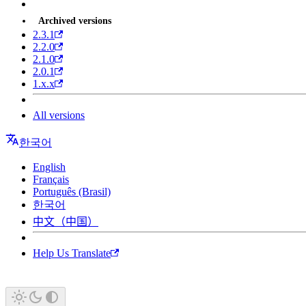
Archived versions
2.3.1
2.2.0
2.1.0
2.0.1
1.x.x
All versions
한국어
English
Français
Português (Brasil)
한국어
中文（中国）
Help Us Translate