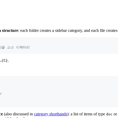
m structure
: each folder creates a sidebar category, and each file creates
만들 소스 디렉터리
니다.
r
ce
(also discussed in
category shorthands
): a list of items of type
or
doc