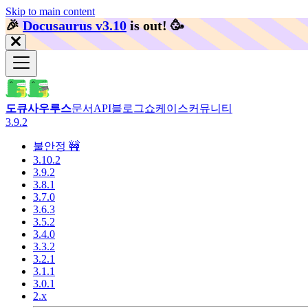
Skip to main content
🎉️
Docusaurus v3.10
is out!
🥳️
도큐사우루스
문서
API
블로그
쇼케이스
커뮤니티
3.9.2
불안정 🚧
3.10.2
3.9.2
3.8.1
3.7.0
3.6.3
3.5.2
3.4.0
3.3.2
3.2.1
3.1.1
3.0.1
2.x