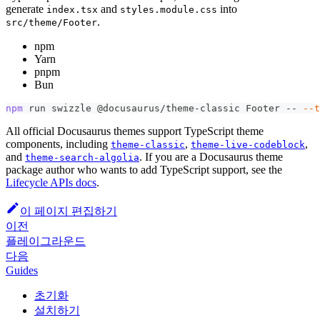
generate
and
into
index.tsx
styles.module.css
.
src/theme/Footer
npm
Yarn
pnpm
Bun
npm
 run swizzle @docusaurus/theme-classic Footer -- 
--t
All official Docusaurus themes support TypeScript theme
components, including
,
,
theme-classic
theme-live-codeblock
and
. If you are a Docusaurus theme
theme-search-algolia
package author who wants to add TypeScript support, see the
Lifecycle APIs docs
.
이 페이지 편집하기
이전
플레이그라운드
다음
Guides
초기화
설치하기