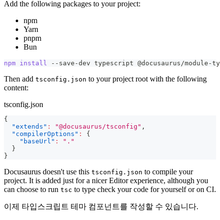
Add the following packages to your project:
npm
Yarn
pnpm
Bun
npm
install
 --save-dev typescript @docusaurus/module-ty
Then add
to your project root with the following
tsconfig.json
content:
tsconfig.json
{
"extends"
:
"@docusaurus/tsconfig"
,
"compilerOptions"
:
{
"baseUrl"
:
"."
}
}
Docusaurus doesn't use this
to compile your
tsconfig.json
project. It is added just for a nicer Editor experience, although you
can choose to run
to type check your code for yourself or on CI.
tsc
이제 타입스크립트 테마 컴포넌트를 작성할 수 있습니다.