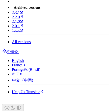
Archived versions
2.3.1
2.2.0
2.1.0
2.0.1
1.x.x
All versions
한국어
English
Français
Português (Brasil)
한국어
中文（中国）
Help Us Translate