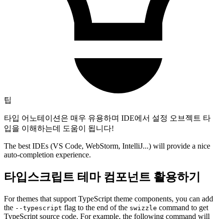
팁
타입 어노테이션은 매우 유용하며 IDE에서 설정 오브젝트 타
입을 이해하는데 도움이 됩니다!
The best IDEs (VS Code, WebStorm, IntelliJ...) will provide a nice
auto-completion experience.
타입스크립트 테마 컴포넌트 활용하기
For themes that support TypeScript theme components, you can add
the
flag to the end of the
command to get
--typescript
swizzle
TypeScript source code. For example, the following command will