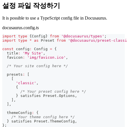
설정 파일 작성하기
It is possible to use a TypeScript config file in Docusaurus.
docusaurus.config.ts
import
type
{
Config
}
from
'@docusaurus/types'
;
import
type
*
as
 Preset 
from
'@docusaurus/preset-classi
const
 config
:
 Config 
=
{
  title
:
'My Site'
,
  favicon
:
'img/favicon.ico'
,
/* Your site config here */
  presets
:
[
[
'classic'
,
{
/* Your preset config here */
}
 satisfies Preset
.
Options
,
]
,
]
,
  themeConfig
:
{
/* Your theme config here */
}
 satisfies Preset
.
ThemeConfig
,
}
;