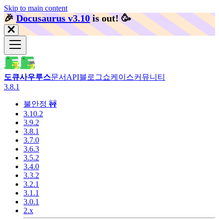
Skip to main content
🎉️
Docusaurus v3.10
is out!
🥳️
도큐사우루스
문서
API
블로그
쇼케이스
커뮤니티
3.8.1
불안정 🚧
3.10.2
3.9.2
3.8.1
3.7.0
3.6.3
3.5.2
3.4.0
3.3.2
3.2.1
3.1.1
3.0.1
2.x