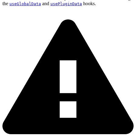
the
and
hooks.
useGlobalData
usePluginData