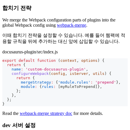
합치기 전략
We merge the Webpack configuration parts of plugins into the
global Webpack config using
webpack-merge
.
이때 합치기 전략을 설정할 수 있습니다. 예를 들어 웹팩에 적
용할 규칙을 뒤에 추가하는 대신 앞에 삽입할 수 있습니다.
docusaurus-plugin/src/index.js
export
default
function
(
context
,
 options
)
{
return
{
name
:
'custom-docusaurus-plugin'
,
configureWebpack
(
config
,
 isServer
,
 utils
)
{
return
{
mergeStrategy
:
{
'module.rules'
:
'prepend'
}
,
module
:
{
rules
:
[
myRuleToPrepend
]
}
,
}
;
}
,
}
;
}
Read the
webpack-merge strategy doc
for more details.
dev 서버 설정