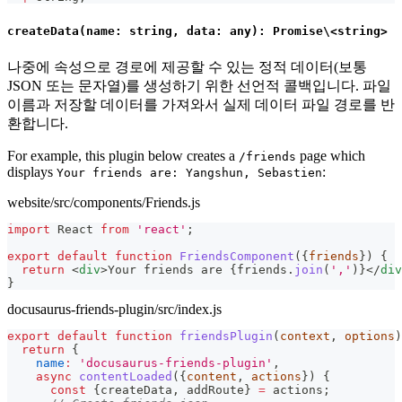
createData(name: string, data: any): Promise\<string>
나중에 속성으로 경로에 제공할 수 있는 정적 데이터(보통
JSON 또는 문자열)를 생성하기 위한 선언적 콜백입니다. 파일
이름과 저장할 데이터를 가져와서 실제 데이터 파일 경로를 반
환합니다.
For example, this plugin below creates a
page which
/friends
displays
:
Your friends are: Yangshun, Sebastien
website/src/components/Friends.js
import
React
from
'react'
;
export
default
function
FriendsComponent
(
{
friends
}
)
{
return
<
div
>
Your friends are 
{
friends
.
join
(
','
)
}
</
div
}
docusaurus-friends-plugin/src/index.js
export
default
function
friendsPlugin
(
context
,
 options
)
return
{
name
:
'docusaurus-friends-plugin'
,
async
contentLoaded
(
{
content
,
 actions
}
)
{
const
{
createData
,
 addRoute
}
=
 actions
;