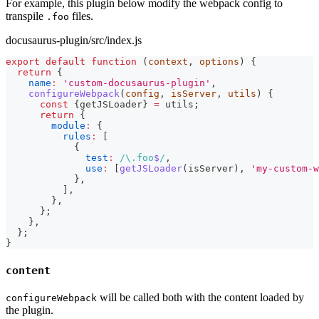
For example, this plugin below modify the webpack config to
transpile
files.
.foo
docusaurus-plugin/src/index.js
export
default
function
(
context
,
 options
)
{
return
{
name
:
'custom-docusaurus-plugin'
,
configureWebpack
(
config
,
 isServer
,
 utils
)
{
const
{
getJSLoader
}
=
 utils
;
return
{
module
:
{
rules
:
[
{
test
:
/
\.
foo
$
/
,
use
:
[
getJSLoader
(
isServer
)
,
'my-custom-w
}
,
]
,
}
,
}
;
}
,
}
;
}
content
will be called both with the content loaded by
configureWebpack
the plugin.