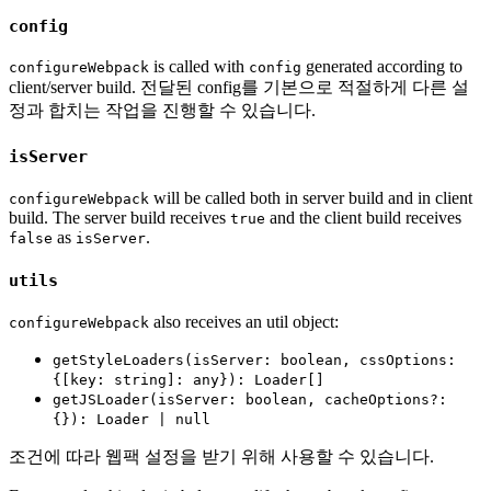
config
is called with
generated according to
configureWebpack
config
client/server build. 전달된 config를 기본으로 적절하게 다른 설
정과 합치는 작업을 진행할 수 있습니다.
isServer
will be called both in server build and in client
configureWebpack
build. The server build receives
and the client build receives
true
as
.
false
isServer
utils
also receives an util object:
configureWebpack
getStyleLoaders(isServer: boolean, cssOptions:
{[key: string]: any}): Loader[]
getJSLoader(isServer: boolean, cacheOptions?:
{}): Loader | null
조건에 따라 웹팩 설정을 받기 위해 사용할 수 있습니다.