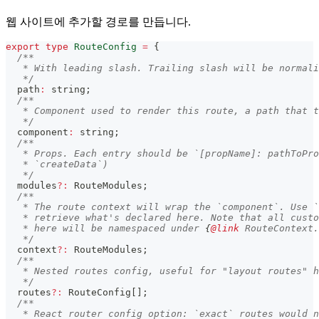
웹 사이트에 추가할 경로를 만듭니다.
export
type
RouteConfig
=
{
/**
   * With leading slash. Trailing slash will be normali
   */
  path
:
string
;
/**
   * Component used to render this route, a path that t
   */
  component
:
string
;
/**
   * Props. Each entry should be `[propName]: pathToPro
   * `createData`)
   */
  modules
?
:
 RouteModules
;
/**
   * The route context will wrap the `component`. Use `
   * retrieve what's declared here. Note that all custo
   * here will be namespaced under 
{
@link
 RouteContext.
   */
  context
?
:
 RouteModules
;
/**
   * Nested routes config, useful for "layout routes" h
   */
  routes
?
:
 RouteConfig
[
]
;
/**
   * React router config option: `exact` routes would n