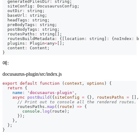
  generatedFilesDir
:
string
;
  siteConfig
:
 DocusaurusConfig
;
  outDir
:
string
;
  baseUrl
:
string
;
  headTags
:
string
;
  preBodyTags
:
string
;
  postBodyTags
:
string
;
  routesPaths
:
string
[
]
;
  routesBuildMetadata
:
{
[
location
:
string
]
:
{
noIndex
:
b
  plugins
:
 Plugin
<
any
>
[
]
;
  content
:
 Content
;
}
예:
docusaurus-plugin/src/index.js
export
default
function
(
context
,
 options
)
{
return
{
name
:
'docusaurus-plugin'
,
async
postBuild
(
{
siteConfig 
=
{
}
,
 routesPaths 
=
[
]
,
// Print out to console all the rendered routes.
      routesPaths
.
map
(
(
route
)
=>
{
console
.
log
(
route
)
;
}
)
;
}
,
}
;
}