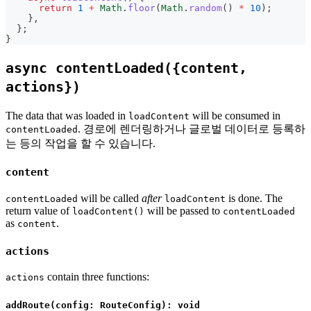
return
1
+
Math
.
floor
(
Math
.
random
(
)
*
10
)
;
}
,
}
;
}
async contentLoaded({content,
actions})
The data that was loaded in
will be consumed in
loadContent
. 경로에 렌더링하거나 글로벌 데이터로 등록하
contentLoaded
는 등의 작업을 할 수 있습니다.
content
will be called
after
is done. The
contentLoaded
loadContent
return value of
will be passed to
loadContent()
contentLoaded
as
.
content
actions
contain three functions:
actions
addRoute(config: RouteConfig): void