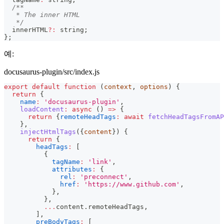
/**
   * The inner HTML
   */
  innerHTML
?
:
string
;
}
;
예:
docusaurus-plugin/src/index.js
export
default
function
(
context
,
 options
)
{
return
{
name
:
'docusaurus-plugin'
,
loadContent
:
async
(
)
=>
{
return
{
remoteHeadTags
:
await
fetchHeadTagsFromAP
}
,
injectHtmlTags
(
{
content
}
)
{
return
{
headTags
:
[
{
tagName
:
'link'
,
attributes
:
{
rel
:
'preconnect'
,
href
:
'https://www.github.com'
,
}
,
}
,
...
content
.
remoteHeadTags
,
]
,
preBodyTags
:
[