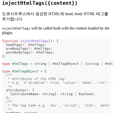
injectHtmlTags({content})
도큐사우루스에서 생성한 HTML에 head, body HTML 태그를
추가합니다.
will be called both with the content loaded by the
injectHtmlTags
plugin.
function
injectHtmlTags
(
)
:
{
  headTags
?
:
 HtmlTags
;
  preBodyTags
?
:
 HtmlTags
;
  postBodyTags
?
:
 HtmlTags
;
}
;
type
HtmlTags
=
string
|
 HtmlTagObject 
|
(
string
|
 Html
type
HtmlTagObject
=
{
/**
   * Attributes of the HTML tag
   * E.g. `
{
'disabled': true, 'value': 'demo', 'rel': '
   */
  attributes
?
:
{
[
attributeName
:
string
]
:
string
|
boolean
;
}
;
/**
   * The tag name e.g. `div`, `script`, `link`, `meta`
   */
  tagName
:
string
;