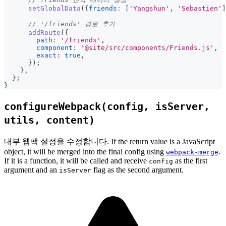
setGlobalData
(
{
friends
:
[
'Yangshun'
,
'Sebastien'
]
// '/friends' 경로 추가
addRoute
(
{
path
:
'/friends'
,
component
:
'@site/src/components/Friends.js'
,
exact
:
true
,
}
)
;
}
,
}
;
}
configureWebpack(config, isServer,
utils, content)
내부 웹팩 설정을 수정합니다. If the return value is a JavaScript
object, it will be merged into the final config using
.
webpack-merge
If it is a function, it will be called and receive
as the first
config
argument and an
flag as the second argument.
isServer