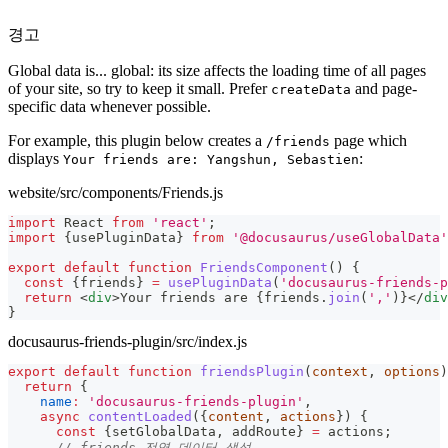
경고
Global data is... global: its size affects the loading time of all pages
of your site, so try to keep it small. Prefer
and page-
createData
specific data whenever possible.
For example, this plugin below creates a
page which
/friends
displays
:
Your friends are: Yangshun, Sebastien
website/src/components/Friends.js
import
React
from
'react'
;
import
{
usePluginData
}
from
'@docusaurus/useGlobalData'
export
default
function
FriendsComponent
(
)
{
const
{
friends
}
=
usePluginData
(
'docusaurus-friends-p
return
<
div
>
Your friends are 
{
friends
.
join
(
','
)
}
</
div
}
docusaurus-friends-plugin/src/index.js
export
default
function
friendsPlugin
(
context
,
 options
)
return
{
name
:
'docusaurus-friends-plugin'
,
async
contentLoaded
(
{
content
,
 actions
}
)
{
const
{
setGlobalData
,
 addRoute
}
=
 actions
;
// friends 전역 데이터 생성