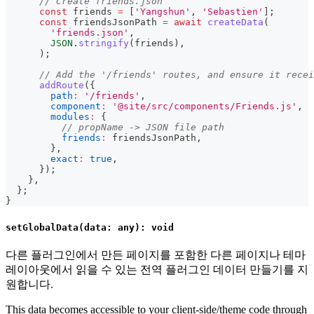
// Create friends.json
const
 friends 
=
[
'Yangshun'
,
'Sebastien'
]
;
const
 friendsJsonPath 
=
await
createData
(
'friends.json'
,
JSON
.
stringify
(
friends
)
,
)
;
// Add the '/friends' routes, and ensure it recei
addRoute
(
{
path
:
'/friends'
,
component
:
'@site/src/components/Friends.js'
,
modules
:
{
// propName -> JSON file path
friends
:
 friendsJsonPath
,
}
,
exact
:
true
,
}
)
;
}
,
}
;
}
setGlobalData(data: any): void
다른 플러그인에서 만든 페이지를 포함한 다른 페이지나 테마
레이아웃에서 읽을 수 있는 전역 플러그인 데이터 만들기를 지
원합니다.
This data becomes accessible to your client-side/theme code through