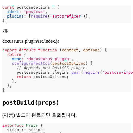
const
 postcssOptions 
=
{
ident
:
'postcss'
,
plugins
:
[
require
(
'autoprefixer'
)
]
,
}
;
예:
docusaurus-plugin/src/index.js
export
default
function
(
context
,
 options
)
{
return
{
name
:
'docusaurus-plugin'
,
configurePostCss
(
postcssOptions
)
{
// Appends new PostCSS plugin.
      postcssOptions
.
plugins
.
push
(
require
(
'postcss-impo
return
 postcssOptions
;
}
,
}
;
}
postBuild(props)
(제품) 빌드가 완료되면 호출됩니다.
interface
Props
{
  siteDir
:
string
;