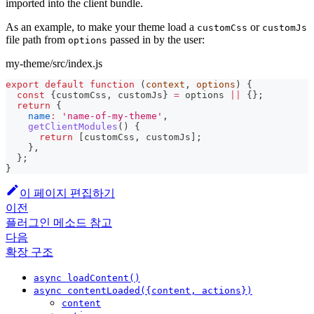
imported into the client bundle.
As an example, to make your theme load a
or
customCss
customJs
file path from
passed in by the user:
options
my-theme/src/index.js
export
default
function
(
context
,
 options
)
{
const
{
customCss
,
 customJs
}
=
 options 
||
{
}
;
return
{
name
:
'name-of-my-theme'
,
getClientModules
(
)
{
return
[
customCss
,
 customJs
]
;
}
,
}
;
}
이 페이지 편집하기
이전
플러그인 메소드 참고
다음
확장 구조
async loadContent()
async contentLoaded({content, actions})
content