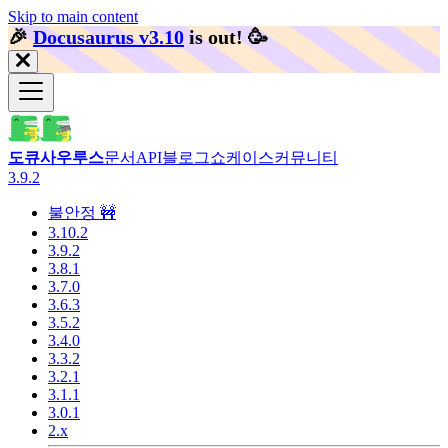
Skip to main content
🎉️
Docusaurus v3.10
is out!
🥳️
도큐사우루스
문서
API
블로그
쇼케이스
커뮤니티
3.9.2
불안정 🚧
3.10.2
3.9.2
3.8.1
3.7.0
3.6.3
3.5.2
3.4.0
3.3.2
3.2.1
3.1.1
3.0.1
2.x