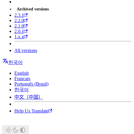
Archived versions
2.3.1
2.2.0
2.1.0
2.0.1
1.x.x
All versions
한국어
English
Français
Português (Brasil)
한국어
中文（中国）
Help Us Translate