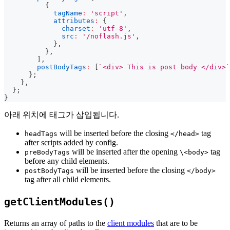
{
tagName
:
'script'
,
attributes
:
{
charset
:
'utf-8'
,
src
:
'/noflash.js'
,
}
,
}
,
]
,
postBodyTags
:
[
`
<div> This is post body </div>
`
}
;
}
,
}
;
}
아래 위치에 태그가 삽입됩니다.
will be inserted before the closing
tag
headTags
</head>
after scripts added by config.
will be inserted after the opening
tag
preBodyTags
\<body>
before any child elements.
will be inserted before the closing
postBodyTags
</body>
tag after all child elements.
getClientModules()
Returns an array of paths to the
client modules
that are to be