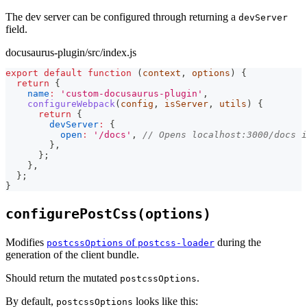
The dev server can be configured through returning a
devServer
field.
docusaurus-plugin/src/index.js
export
default
function
(
context
,
 options
)
{
return
{
name
:
'custom-docusaurus-plugin'
,
configureWebpack
(
config
,
 isServer
,
 utils
)
{
return
{
devServer
:
{
open
:
'/docs'
,
// Opens localhost:3000/docs 
}
,
}
;
}
,
}
;
}
configurePostCss(options)
Modifies
of
during the
postcssOptions
postcss-loader
generation of the client bundle.
Should return the mutated
.
postcssOptions
By default,
looks like this:
postcssOptions