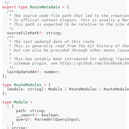
 */
export
type
RouteMetadata
=
{
/**
   * The source code file path that led to the creation
   * In official content plugins, this is usually a Mar
   * This path is expected to be relative to the site d
   */
  sourceFilePath
?
:
string
;
/**
   * The last updated date of this route
   * This is generally read from the Git history of the
   * but can also be provided through other means (usua
   *
   * This has notably been introduced for adding "lastm
   * sitemap plugin, see https://github.com/facebook/do
   */
  lastUpdatedAt
?
:
number
;
}
;
type
RouteModules
=
{
[
module
:
string
]
:
 Module 
|
 RouteModules 
|
 RouteModule
}
;
type
Module
=
|
{
      path
:
string
;
      __import
?
:
boolean
;
      query
?
:
 ParsedUrlQueryInput
;
}
|
string
;