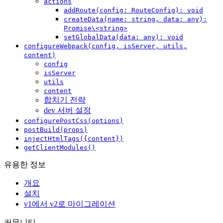
actions
addRoute(config: RouteConfig): void
createData(name: string, data: any):
Promise\<string>
setGlobalData(data: any): void
configureWebpack(config, isServer, utils,
content)
config
isServer
utils
content
합치기 전략
dev 서버 설정
configurePostCss(options)
postBuild(props)
injectHtmlTags({content})
getClientModules()
유용한 정보
개요
설치
v1에서 v2로 마이그레이션
커뮤니티