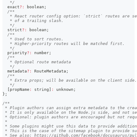
   */
  exact
?
:
boolean
;
/**
   * React router config option: `strict` routes are se
   * of a trailing slash.
   */
  strict
?
:
boolean
;
/**
   * Used to sort routes.
   * Higher-priority routes will be matched first.
   */
  priority
?
:
number
;
/**
   * Optional route metadata
   */
  metadata
?
:
 RouteMetadata
;
/**
   * Extra props; will be available on the client side.
   */
[
propName
:
string
]
:
unknown
;
}
;
/**
 * Plugin authors can assign extra metadata to the crea
 * It is only available on the Node.js side, and not se
 * Optional: plugin authors are encouraged but not requ
 *
 * Some plugins might use this data to provide addition
 * This is the case of the sitemap plugin to provide s
 * See also: https://github.com/facebook/docusaurus/pul