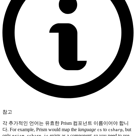
참고
각 추가적인 언어는 유효한 Prism 컴포넌트 이름이어야 합니
다. For example, Prism would map the
language
to
, but
cs
csharp
only
exists as a
component
, so you need to use
prism-csharp.js