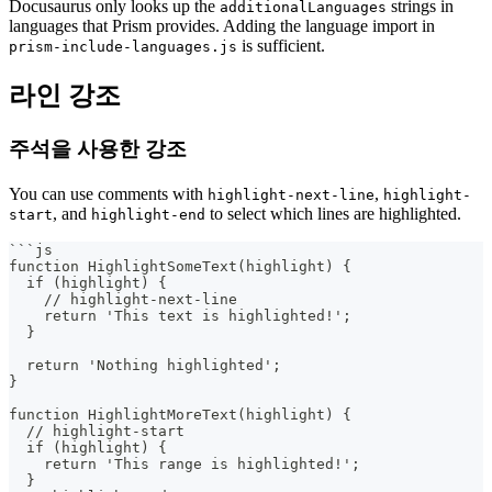
Docusaurus only looks up the
strings in
additionalLanguages
languages that Prism provides. Adding the language import in
is sufficient.
prism-include-languages.js
라인 강조
주석을 사용한 강조
You can use comments with
,
highlight-next-line
highlight-
, and
to select which lines are highlighted.
start
highlight-end
```
js
function HighlightSomeText(highlight) {
  if (highlight) {
    // highlight-next-line
    return 'This text is highlighted!';
  }
  return 'Nothing highlighted';
}
function HighlightMoreText(highlight) {
  // highlight-start
  if (highlight) {
    return 'This range is highlighted!';
  }