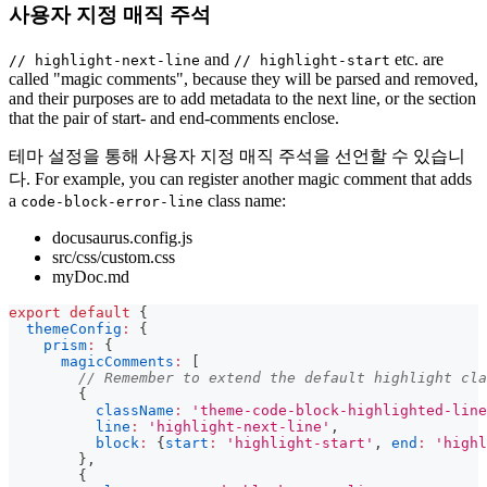
사용자 지정 매직 주석
and
etc. are
// highlight-next-line
// highlight-start
called "magic comments", because they will be parsed and removed,
and their purposes are to add metadata to the next line, or the section
that the pair of start- and end-comments enclose.
테마 설정을 통해 사용자 지정 매직 주석을 선언할 수 있습니
다. For example, you can register another magic comment that adds
a
class name:
code-block-error-line
docusaurus.config.js
src/css/custom.css
myDoc.md
export
default
{
themeConfig
:
{
prism
:
{
magicComments
:
[
// Remember to extend the default highlight cla
{
className
:
'theme-code-block-highlighted-line
line
:
'highlight-next-line'
,
block
:
{
start
:
'highlight-start'
,
end
:
'highl
}
,
{