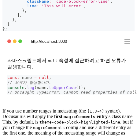
className
:
'code-block-error-line'
,
line
:
'This will error'
,
}
,
]
,
}
,
}
,
}
;
http://localhost:3000
자바스크립트에서
속성에 접근하려고 하면 오류가
null
발생합니다.
const
 name 
=
null
;
// 오류가 발생합니다.
console
.
log
(
name
.
toUpperCase
(
)
)
;
// Uncaught TypeError: Cannot read properties of null
If you use number ranges in metastring (the
syntax),
{1,3-4}
Docusaurus will apply the
first
entry
's class name.
magicComments
This, by default, is
, but if
theme-code-block-highlighted-line
you change the
config and use a different entry as
magicComments
the first one, the meaning of the metastring range will change as