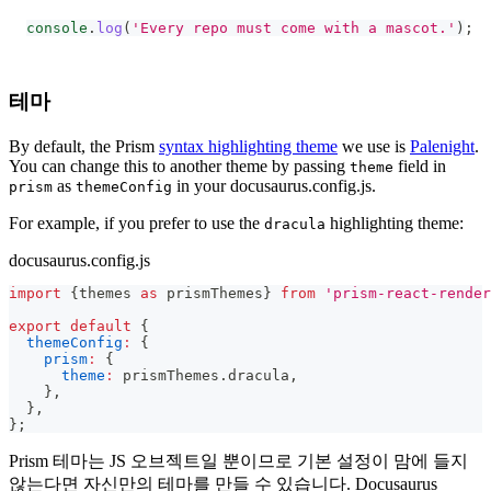
console
.
log
(
'Every repo must come with a mascot.'
)
;
테마
By default, the Prism
syntax highlighting theme
we use is
Palenight
.
You can change this to another theme by passing
field in
theme
as
in your docusaurus.config.js.
prism
themeConfig
For example, if you prefer to use the
highlighting theme:
dracula
docusaurus.config.js
import
{
themes 
as
 prismThemes
}
from
'prism-react-render
export
default
{
themeConfig
:
{
prism
:
{
theme
:
 prismThemes
.
dracula
,
}
,
}
,
}
;
Prism 테마는 JS 오브젝트일 뿐이므로 기본 설정이 맘에 들지
않는다면 자신만의 테마를 만들 수 있습니다. Docusaurus