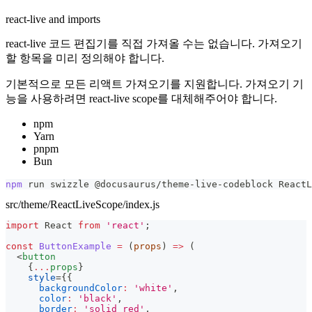
react-live and imports
react-live 코드 편집기를 직접 가져올 수는 없습니다. 가져오기
할 항목을 미리 정의해야 합니다.
기본적으로 모든 리액트 가져오기를 지원합니다. 가져오기 기
능을 사용하려면 react-live scope를 대체해주어야 합니다.
npm
Yarn
pnpm
Bun
npm
 run swizzle @docusaurus/theme-live-codeblock ReactL
src/theme/ReactLiveScope/index.js
import
React
from
'react'
;
const
ButtonExample
=
(
props
)
=>
(
<
button
{
...
props
}
style
=
{
{
backgroundColor
:
'white'
,
color
:
'black'
,
border
:
'solid red'
,