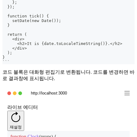
    };
  });
  function tick() {
    setDate(new Date());
  }
  return (
    <div>
      <h2>It is {date.toLocaleTimeString()}.</h2>
    </div>
  );
}
```
코드 블록은 대화형 편집기로 변환됩니다. 코드를 변경하면 바
로 결과창에 표시됩니다.
http://localhost:3000
라이브 에디터
재설정
function
Clock
(
props
)
{