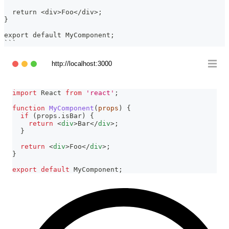
  return <div>Foo</div>;
}
export default MyComponent;
```
http://localhost:3000
import
React
from
'react'
;
function
MyComponent
(
props
)
{
if
(
props
.
isBar
)
{
return
<
div
>
Bar
</
div
>
;
}
return
<
div
>
Foo
</
div
>
;
}
export
default
MyComponent
;