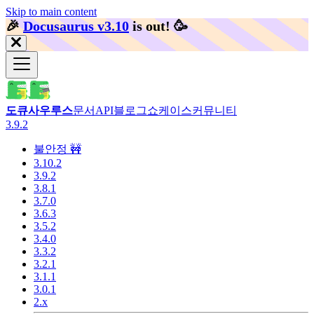
Skip to main content
🎉️
Docusaurus v3.10
is out!
🥳️
도큐사우루스
문서
API
블로그
쇼케이스
커뮤니티
3.9.2
불안정 🚧
3.10.2
3.9.2
3.8.1
3.7.0
3.6.3
3.5.2
3.4.0
3.3.2
3.2.1
3.1.1
3.0.1
2.x