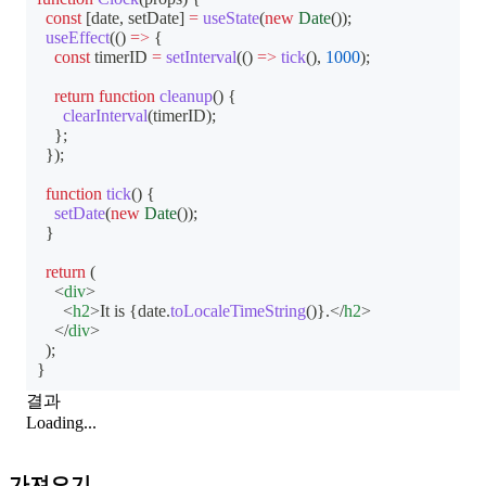
const
[
date
,
 setDate
]
=
useState
(
new
Date
(
)
)
;
useEffect
(
(
)
=>
{
const
 timerID 
=
setInterval
(
(
)
=>
tick
(
)
,
1000
)
;
return
function
cleanup
(
)
{
clearInterval
(
timerID
)
;
}
;
}
)
;
function
tick
(
)
{
setDate
(
new
Date
(
)
)
;
}
return
(
<
div
>
<
h2
>
It is 
{
date
.
toLocaleTimeString
(
)
}
.
</
h2
>
</
div
>
)
;
}
결과
Loading...
가져오기