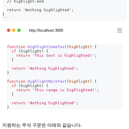
  // highlight-end
  return 'Nothing highlighted';
}
```
http://localhost:3000
function
HighlightSomeText
(
highlight
)
{
if
(
highlight
)
{
return
'This text is highlighted!'
;
}
return
'Nothing highlighted'
;
}
function
HighlightMoreText
(
highlight
)
{
if
(
highlight
)
{
return
'This range is highlighted!'
;
}
return
'Nothing highlighted'
;
}
지원하는 주석 구문은 아래와 같습니다.