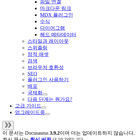
파일 연결
마크다운 링크
MDX 플러그인
수식
다이어그램
헤드 메타데이터
스타일과 레이아웃
스위즐링
정적 애셋
검색
브라우저 호환성
SEO
플러그인 사용하기
배포
국제화
다음 단계는 뭔가요?
고급 가이드
업그레이드중
이 문서는
Docusaurus
3.9.2
이며 더는 업데이트하지 않습니다.
최신 문서는
최신 버전
(
3.10.2
)입니다.