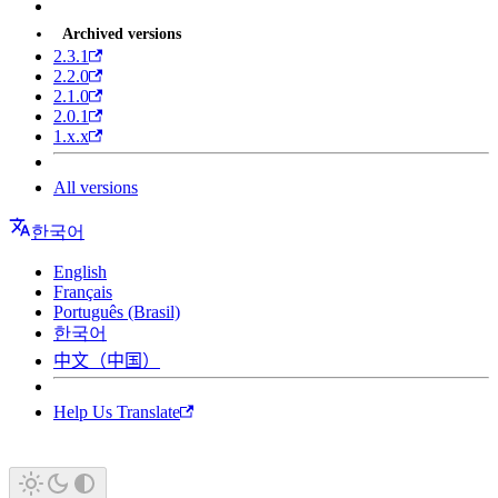
Archived versions
2.3.1
2.2.0
2.1.0
2.0.1
1.x.x
All versions
한국어
English
Français
Português (Brasil)
한국어
中文（中国）
Help Us Translate