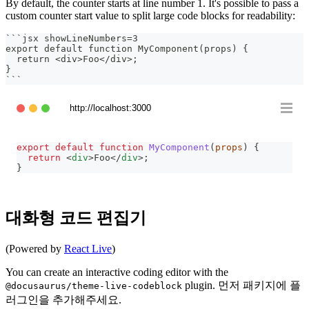
By default, the counter starts at line number 1. It's possible to pass a
custom counter start value to split large code blocks for readability:
```
jsx showLineNumbers=3
export default function MyComponent(props) {
  return <div>Foo</div>;
}
```
http://localhost:3000
export
default
function
MyComponent
(
props
)
{
return
<
div
>
Foo
</
div
>
;
}
대화형 코드 편집기
(Powered by
React Live
)
You can create an interactive coding editor with the
plugin. 먼저 패키지에 플
@docusaurus/theme-live-codeblock
러그인을 추가해주세요.