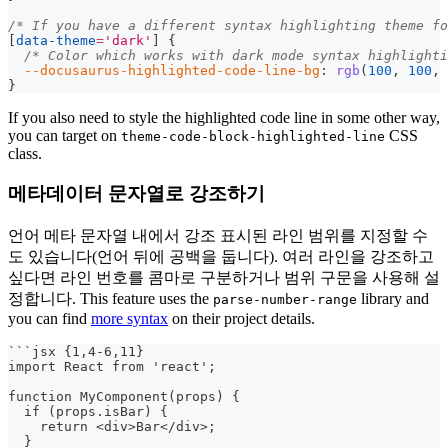
/* If you have a different syntax highlighting theme fo
[
data-theme
=
'dark'
]
{
/* Color which works with dark mode syntax highlighti
--docusaurus-highlighted-code-line-bg
:
rgb
(
100
,
100
,
}
If you also need to style the highlighted code line in some other way,
you can target on
CSS
theme-code-block-highlighted-line
class.
메타데이터 문자열로 강조하기
언어 메타 문자열 내에서 강조 표시된 라인 범위를 지정할 수
도 있습니다(언어 뒤에 공백을 둡니다). 여러 라인을 강조하고
싶다면 라인 번호를 콤마로 구분하거나 범위 구문을 사용해 설
정합니다. This feature uses the
library and
parse-number-range
you can find
more syntax
on their project details.
```
jsx {1,4-6,11}
import React from 'react';
function MyComponent(props) {
  if (props.isBar) {
    return <div>Bar</div>;
  }