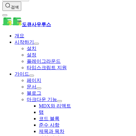
검색
도큐사우루스
개요
시작하기
설치
설정
플레이그라운드
타입스크립트 지원
가이드
페이지
문서
블로그
마크다운 기능
MDX와 리액트
탭
코드 블록
준수 사항
제목과 목차