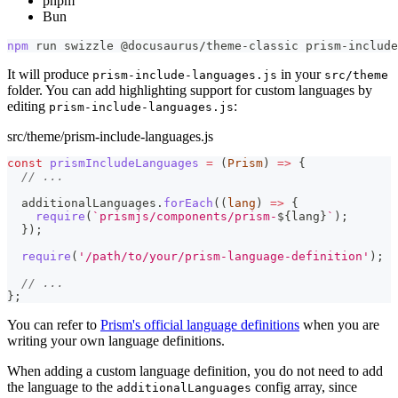
pnpm
Bun
npm
 run swizzle @docusaurus/theme-classic prism-include
It will produce
in your
prism-include-languages.js
src/theme
folder. You can add highlighting support for custom languages by
editing
:
prism-include-languages.js
src/theme/prism-include-languages.js
const
prismIncludeLanguages
=
(
Prism
)
=>
{
// ...
  additionalLanguages
.
forEach
(
(
lang
)
=>
{
require
(
`
prismjs/components/prism-
${
lang
}
`
)
;
}
)
;
require
(
'/path/to/your/prism-language-definition'
)
;
// ...
}
;
You can refer to
Prism's official language definitions
when you are
writing your own language definitions.
When adding a custom language definition, you do not need to add
the language to the
config array, since
additionalLanguages