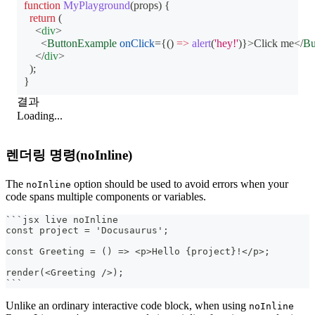
function
MyPlayground
(
props
)
{
return
(
<
div
>
<
ButtonExample
onClick
=
{
(
)
=>
alert
(
'hey!'
)
}
>
Click me
</
Bu
</
div
>
)
;
}
결과
Loading...
렌더링 명령(noInline)
The
option should be used to avoid errors when your
noInline
code spans multiple components or variables.
```
jsx live noInline
const project = 'Docusaurus';
const Greeting = () => <p>Hello {project}!</p>;
render(<Greeting />);
```
Unlike an ordinary interactive code block, when using
noInline