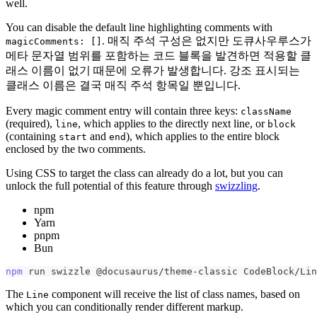
well.
You can disable the default line highlighting comments with
. 매직 주석 구성은 없지만 도큐사우루스가
magicComments: []
메타 문자열 범위를 포함하는 코드 블록을 발견하면 적용할 클
래스 이름이 없기 때문에 오류가 발생합니다. 강조 표시되는
클래스 이름은 결국 매직 주석 항목일 뿐입니다.
Every magic comment entry will contain three keys:
className
(required),
, which applies to the directly next line, or
line
block
(containing
and
), which applies to the entire block
start
end
enclosed by the two comments.
Using CSS to target the class can already do a lot, but you can
unlock the full potential of this feature through
swizzling
.
npm
Yarn
pnpm
Bun
npm
 run swizzle @docusaurus/theme-classic CodeBlock/Lin
The
component will receive the list of class names, based on
Line
which you can conditionally render different markup.