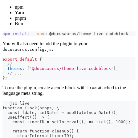
npm
Yarn
pnpm
Bun
npm
install
--save
 @docusaurus/theme-live-codeblock
You will also need to add the plugin to your
.
docusaurus.config.js
export
default
{
// ...
themes
:
[
'@docusaurus/theme-live-codeblock'
]
,
// ...
}
;
To use the plugin, create a code block with
attached to the
live
language meta string.
```
jsx live
function Clock(props) {
  const [date, setDate] = useState(new Date());
  useEffect(() => {
    const timerID = setInterval(() => tick(), 1000);
    return function cleanup() {
      clearInterval(timerID);