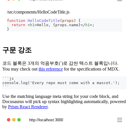
/src/components/HelloCodeTitle.js
function
HelloCodeTitle
(
props
)
{
return
<
h1
>
Hello, 
{
props
.
name
}
</
h1
>
;
}
구문 강조
코드 블록은 3개의 억음부호(`)로 감싼 텍스트 블록입니다.
You may check out
this reference
for the specifications of MDX.
```
js
console.log('Every repo must come with a mascot.');
```
Use the matching language meta string for your code block, and
Docusaurus will pick up syntax highlighting automatically, powered
by
Prism React Renderer
.
http://localhost:3000