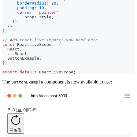
borderRadius
:
20
,
padding
:
10
,
cursor
:
'pointer'
,
...
props
.
style
,
}
}
/>
)
;
// Add react-live imports you need here
const
ReactLiveScope
=
{
React
,
...
React
,
ButtonExample
,
}
;
export
default
ReactLiveScope
;
The
component is now available to use:
ButtonExample
http://localhost:3000
라이브 에디터
재설정