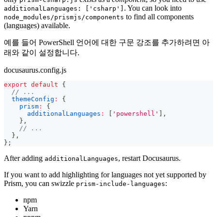
. You can look into
additionalLanguages: ['csharp']
to find all components
node_modules/prismjs/components
(languages) available.
예를 들어 PowerShell 언어에 대한 구문 강조를 추가하려면 아
래와 같이 설정합니다.
docusaurus.config.js
export
default
{
// ...
themeConfig
:
{
prism
:
{
additionalLanguages
:
[
'powershell'
]
,
}
,
// ...
}
,
}
;
After adding
, restart Docusaurus.
additionalLanguages
If you want to add highlighting for languages not yet supported by
Prism, you can swizzle
:
prism-include-languages
npm
Yarn