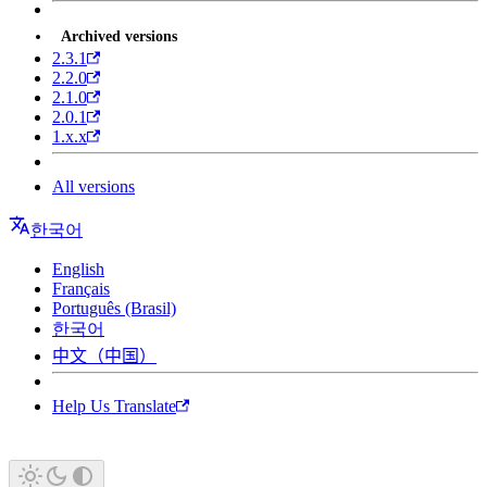
Archived versions
2.3.1
2.2.0
2.1.0
2.0.1
1.x.x
All versions
한국어
English
Français
Português (Brasil)
한국어
中文（中国）
Help Us Translate