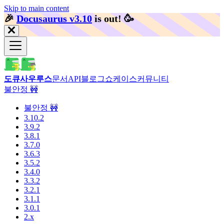
Skip to main content
🎉️
Docusaurus v3.10
is out!
🥳️
도큐사우루스
문서
API
블로그
쇼케이스
커뮤니티
불안정 🚧
불안정 🚧
3.10.2
3.9.2
3.8.1
3.7.0
3.6.3
3.5.2
3.4.0
3.3.2
3.2.1
3.1.1
3.0.1
2.x