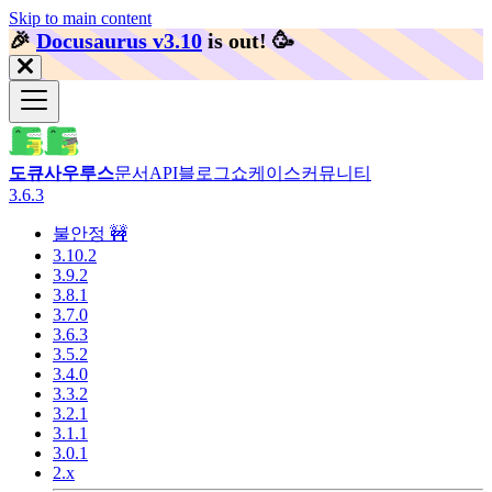
Skip to main content
🎉️
Docusaurus v3.10
is out!
🥳️
도큐사우루스
문서
API
블로그
쇼케이스
커뮤니티
3.6.3
불안정 🚧
3.10.2
3.9.2
3.8.1
3.7.0
3.6.3
3.5.2
3.4.0
3.3.2
3.2.1
3.1.1
3.0.1
2.x