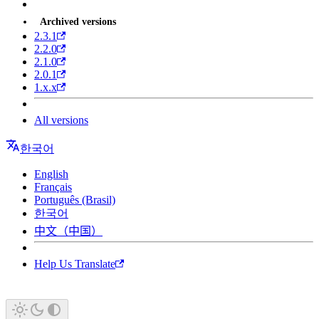
Archived versions
2.3.1
2.2.0
2.1.0
2.0.1
1.x.x
All versions
한국어
English
Français
Português (Brasil)
한국어
中文（中国）
Help Us Translate