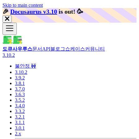
Skip to main content
🎉️
Docusaurus v3.10
is out!
🥳️
도큐사우루스
문서
API
블로그
쇼케이스
커뮤니티
3.10.2
불안정 🚧
3.10.2
3.9.2
3.8.1
3.7.0
3.6.3
3.5.2
3.4.0
3.3.2
3.2.1
3.1.1
3.0.1
2.x