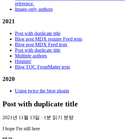
reference.
Image-only authors
2021
Post with duplicate title
Blog post MDX require Feed tests
Blog post MDX Feed tests
Post with duplicate title
Multiple authors
Hmmm!
Blog TOC FrontMatter tests
2020
Using twice the blog plugin
Post with duplicate title
2021년 11월 13일
·
1분 읽기 분량
I hope I'm still here