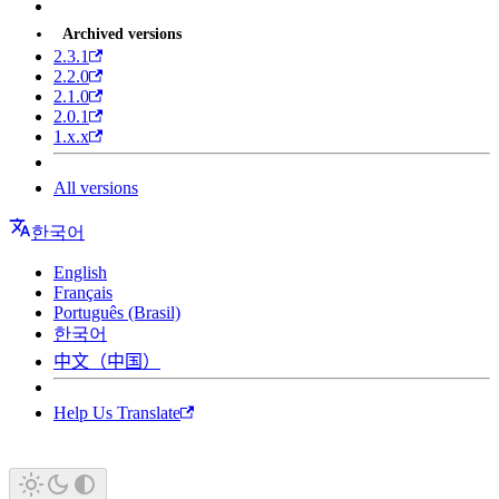
Archived versions
2.3.1
2.2.0
2.1.0
2.0.1
1.x.x
All versions
한국어
English
Français
Português (Brasil)
한국어
中文（中国）
Help Us Translate