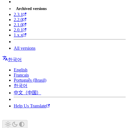
Archived versions
2.3.1
2.2.0
2.1.0
2.0.1
1.x.x
All versions
한국어
English
Français
Português (Brasil)
한국어
中文（中国）
Help Us Translate