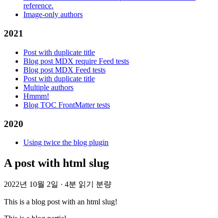
reference.
Image-only authors
2021
Post with duplicate title
Blog post MDX require Feed tests
Blog post MDX Feed tests
Post with duplicate title
Multiple authors
Hmmm!
Blog TOC FrontMatter tests
2020
Using twice the blog plugin
A post with html slug
2022년 10월 2일
·
4분 읽기 분량
This is a blog post with an html slug!