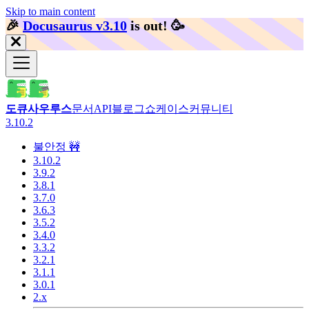
Skip to main content
🎉️
Docusaurus v3.10
is out!
🥳️
도큐사우루스
문서
API
블로그
쇼케이스
커뮤니티
3.10.2
불안정 🚧
3.10.2
3.9.2
3.8.1
3.7.0
3.6.3
3.5.2
3.4.0
3.3.2
3.2.1
3.1.1
3.0.1
2.x