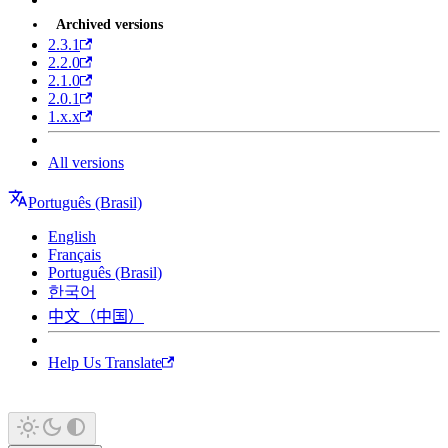
Archived versions
2.3.1
2.2.0
2.1.0
2.0.1
1.x.x
All versions
Português (Brasil)
English
Français
Português (Brasil)
한국어
中文（中国）
Help Us Translate