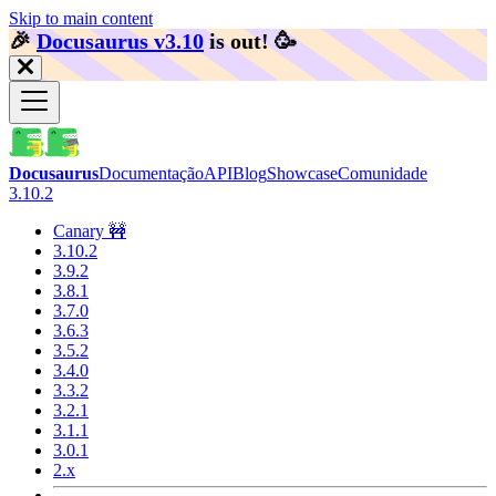
Skip to main content
🎉️
Docusaurus v3.10
is out!
🥳️
Docusaurus
Documentação
API
Blog
Showcase
Comunidade
3.10.2
Canary 🚧
3.10.2
3.9.2
3.8.1
3.7.0
3.6.3
3.5.2
3.4.0
3.3.2
3.2.1
3.1.1
3.0.1
2.x