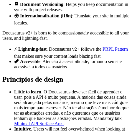
💾
Document Versioning
: Helps you keep documentation in
sync with project releases.
🌍
Internationalization (i18n)
: Translate your site in multiple
locales.
Docusaurus v2+ is born to be compassionately accessible to all your
users, and lightning-fast.
⚡️
Lightning-fast
. Docusaurus v2+ follows the
PRPL Pattern
that makes sure your content loads blazing fast.
🦖
Accessible
. Atenção à acessibilidade, tornando seu site
acessível a todos os usuários.
Princípios de design
Little to learn
. O Docusaurus deve ser fácil de aprender e
usar, pois a API é muito pequena. A maioria das coisas ainda
será alcançada pelos usuários, mesmo que leve mais código e
mais tempo para escrever. Não ter abstrações é melhor do que
ter as abstrações erradas, e não queremos que os usuários
tenham que hackear as abstrações erradas. Mandatory talk—
Minimal API Surface Area
.
Intuitive
. Users will not feel overwhelmed when looking at