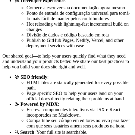
✂️
Developer experience
:
Comece a escrever sua documentação agora mesmo
Ponto de entrada de configuração universal para torná-
lo mais fácil de manter pelos contribuidores
Hot reloading with lightning-fast incremental build on
changes
Divisão de dados e código baseado em rota
Publish to GitHub Pages, Netlify, Vercel, and other
deployment services with ease
Our shared goal—to help your users quickly find what they need
and understand your products better. We share our best practices to
help you build your docs site right and well.
🎯
SEO friendly
:
HTML files are statically generated for every possible
path.
Page-specific SEO to help your users land on your
official docs directly relating their problems at hand.
📝
Powered by MDX
:
Escreva componentes interativos via JSX e React
incorporados no Markdown.
Compartilhe seu código em editores ao vivo para fazer
com que seus usuários amem seus produtos na hora.
🔍
Search
: Your full site is searchable.