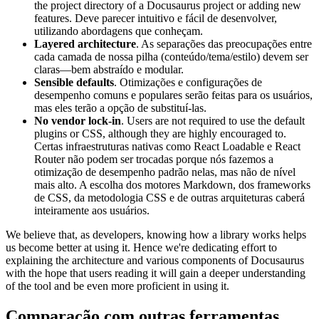
the project directory of a Docusaurus project or adding new
features. Deve parecer intuitivo e fácil de desenvolver,
utilizando abordagens que conheçam.
Layered architecture
. As separações das preocupações entre
cada camada de nossa pilha (conteúdo/tema/estilo) devem ser
claras—bem abstraído e modular.
Sensible defaults
. Otimizações e configurações de
desempenho comuns e populares serão feitas para os usuários,
mas eles terão a opção de substituí-las.
No vendor lock-in
. Users are not required to use the default
plugins or CSS, although they are highly encouraged to.
Certas infraestruturas nativas como React Loadable e React
Router não podem ser trocadas porque nós fazemos a
otimização de desempenho padrão nelas, mas não de nível
mais alto. A escolha dos motores Markdown, dos frameworks
de CSS, da metodologia CSS e de outras arquiteturas caberá
inteiramente aos usuários.
We believe that, as developers, knowing how a library works helps
us become better at using it. Hence we're dedicating effort to
explaining the architecture and various components of Docusaurus
with the hope that users reading it will gain a deeper understanding
of the tool and be even more proficient in using it.
Comparação com outras ferramentas