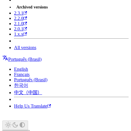
Archived versions
2.3.1
2.2.0
2.1.0
2.0.1
1.x.x
All versions
Português (Brasil)
English
Français
Português (Brasil)
한국어
中文（中国）
Help Us Translate