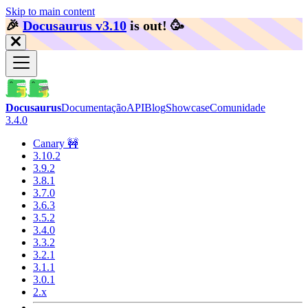
Skip to main content
🎉️
Docusaurus v3.10
is out!
🥳️
Docusaurus
Documentação
API
Blog
Showcase
Comunidade
3.4.0
Canary 🚧
3.10.2
3.9.2
3.8.1
3.7.0
3.6.3
3.5.2
3.4.0
3.3.2
3.2.1
3.1.1
3.0.1
2.x