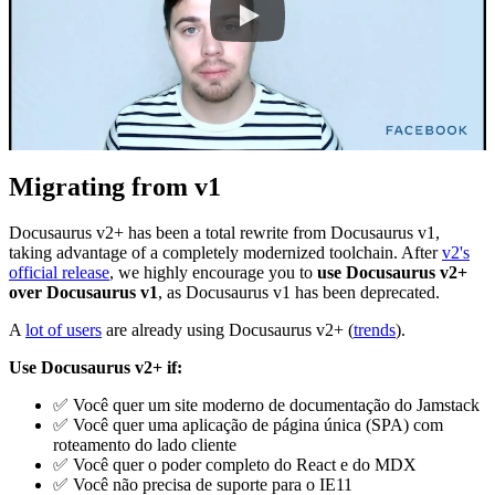
Migrating from v1
Docusaurus v2+ has been a total rewrite from Docusaurus v1,
taking advantage of a completely modernized toolchain. After
v2's
official release
, we highly encourage you to
use Docusaurus v2+
over Docusaurus v1
, as Docusaurus v1 has been deprecated.
A
lot of users
are already using Docusaurus v2+ (
trends
).
Use Docusaurus v2+ if:
✅
Você quer um site moderno de documentação do Jamstack
✅
Você quer uma aplicação de página única (SPA) com
roteamento do lado cliente
✅
Você quer o poder completo do React e do MDX
✅
Você não precisa de suporte para o IE11