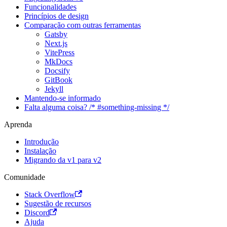
Funcionalidades
Princípios de design
Comparação com outras ferramentas
Gatsby
Next.js
VitePress
MkDocs
Docsify
GitBook
Jekyll
Mantendo-se informado
Falta alguma coisa? /* #something-missing */
Aprenda
Introdução
Instalação
Migrando da v1 para v2
Comunidade
Stack Overflow
Sugestão de recursos
Discord
Ajuda