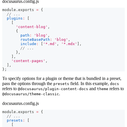
docusaurus.config.js
module
.
exports
=
{
// ...
plugins
:
[
[
'content-blog'
,
{
path
:
'blog'
,
routeBasePath
:
'blog'
,
include
:
[
'*.md'
,
'*.mdx'
]
,
// ...
}
,
]
,
'content-pages'
,
]
,
}
;
To specify options for a plugin or theme that is bundled in a preset,
pass the options through the
field. In this example,
presets
docs
refers to
and
refers to
@docusaurus/plugin-content-docs
theme
.
@docusaurus/theme-classic
docusaurus.config.js
module
.
exports
=
{
// ...
presets
:
[
[