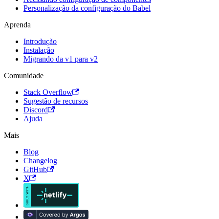
Personalização da configuração do Babel
Aprenda
Introdução
Instalação
Migrando da v1 para v2
Comunidade
Stack Overflow
Sugestão de recursos
Discord
Ajuda
Mais
Blog
Changelog
GitHub
X