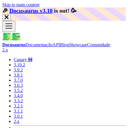
Skip to main content
🎉️
Docusaurus v3.10
is out!
🥳️
Docusaurus
Documentação
API
Blog
Showcase
Comunidade
2.x
Canary 🚧
3.10.2
3.9.2
3.8.1
3.7.0
3.6.3
3.5.2
3.4.0
3.3.2
3.2.1
3.1.1
3.0.1
2.x