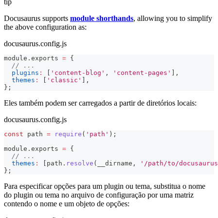
tip
Docusaurus supports
module shorthands
, allowing you to simplify
the above configuration as:
docusaurus.config.js
module
.
exports
=
{
// ...
plugins
:
[
'content-blog'
,
'content-pages'
]
,
themes
:
[
'classic'
]
,
}
;
Eles também podem ser carregados a partir de diretórios locais:
docusaurus.config.js
const
 path 
=
require
(
'path'
)
;
module
.
exports
=
{
// ...
themes
:
[
path
.
resolve
(
__dirname
,
'/path/to/docusaurus
}
;
Para especificar opções para um plugin ou tema, substitua o nome
do plugin ou tema no arquivo de configuração por uma matriz
contendo o nome e um objeto de opções: