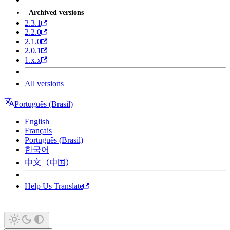
Archived versions
2.3.1
2.2.0
2.1.0
2.0.1
1.x.x
All versions
Português (Brasil)
English
Français
Português (Brasil)
한국어
中文（中国）
Help Us Translate