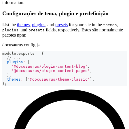
information.
Configurações de tema, plugin e predefinição
List the
themes
,
plugins
, and
presets
for your site in the
,
themes
, and
fields, respectively. Estes são normalmente
plugins
presets
pacotes npm:
docusaurus.config.js
module
.
exports
=
{
// ...
plugins
:
[
'@docusaurus/plugin-content-blog'
,
'@docusaurus/plugin-content-pages'
,
]
,
themes
:
[
'@docusaurus/theme-classic'
]
,
}
;