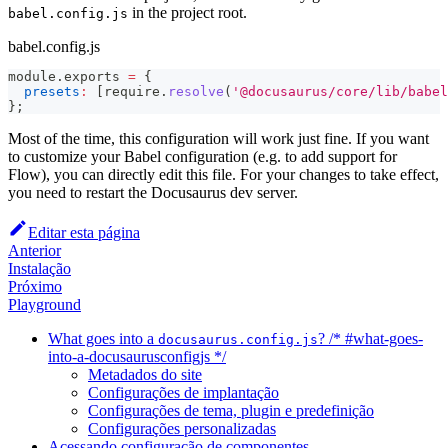
in the project root.
babel.config.js
babel.config.js
module
.
exports
=
{
presets
:
[
require
.
resolve
(
'@docusaurus/core/lib/babel
}
;
Most of the time, this configuration will work just fine. If you want
to customize your Babel configuration (e.g. to add support for
Flow), you can directly edit this file. For your changes to take effect,
you need to restart the Docusaurus dev server.
Editar esta página
Anterior
Instalação
Próximo
Playground
What goes into a
? /* #what-goes-
docusaurus.config.js
into-a-docusaurusconfigjs */
Metadados do site
Configurações de implantação
Configurações de tema, plugin e predefinição
Configurações personalizadas
Acessando configuração de componentes