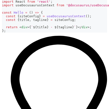
import
React
from
'react'
;
import
useDocusaurusContext
from
'@docusaurus/useDocusa
const
Hello
=
(
)
=>
{
const
{
siteConfig
}
=
useDocusaurusContext
(
)
;
const
{
title
,
 tagline
}
=
 siteConfig
;
return
<
div
>
{
`
${
title
}
 · 
${
tagline
}
`
}
</
div
>
;
}
;