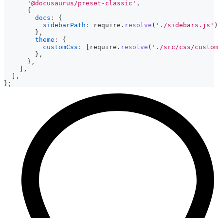
'@docusaurus/preset-classic'
,
{
docs
:
{
sidebarPath
:
 require
.
resolve
(
'./sidebars.js'
)
}
,
theme
:
{
customCss
:
[
require
.
resolve
(
'./src/css/custom
}
,
}
,
]
,
]
,
}
;