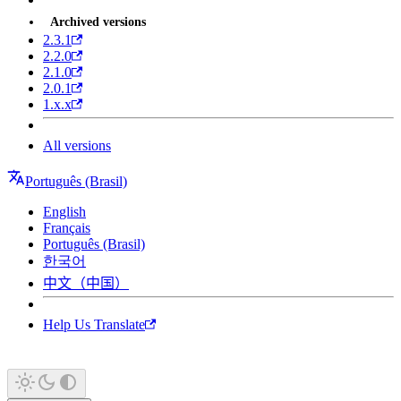
Archived versions
2.3.1
2.2.0
2.1.0
2.0.1
1.x.x
All versions
Português (Brasil)
English
Français
Português (Brasil)
한국어
中文（中国）
Help Us Translate