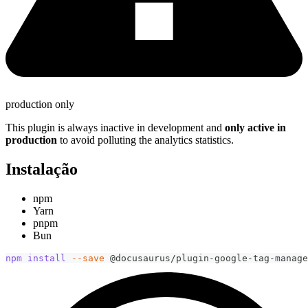
production only
This plugin is always inactive in development and
only active in
production
to avoid polluting the analytics statistics.
Instalação
npm
Yarn
pnpm
Bun
npm
install
--save
 @docusaurus/plugin-google-tag-manage