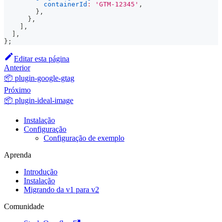
containerId
:
'GTM-12345'
,
}
,
}
,
]
,
]
,
}
;
Editar esta página
Anterior
📦 plugin-google-gtag
Próximo
📦 plugin-ideal-image
Instalação
Configuração
Configuração de exemplo
Aprenda
Introdução
Instalação
Migrando da v1 para v2
Comunidade