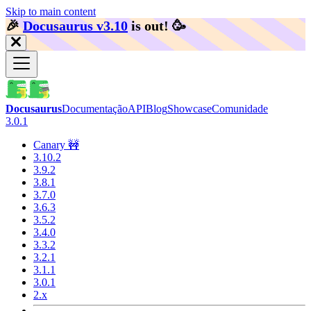
Skip to main content
🎉️
Docusaurus v3.10
is out!
🥳️
Docusaurus
Documentação
API
Blog
Showcase
Comunidade
3.0.1
Canary 🚧
3.10.2
3.9.2
3.8.1
3.7.0
3.6.3
3.5.2
3.4.0
3.3.2
3.2.1
3.1.1
3.0.1
2.x