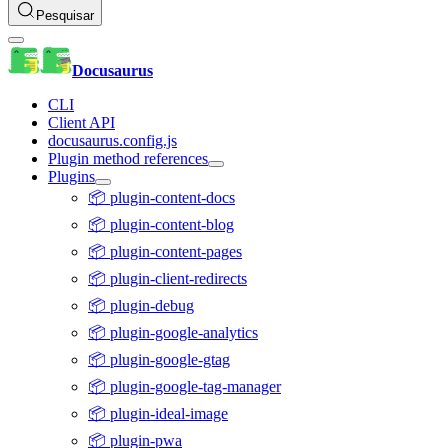
Pesquisar
Docusaurus
CLI
Client API
docusaurus.config.js
Plugin method references
Plugins
📦 plugin-content-docs
📦 plugin-content-blog
📦 plugin-content-pages
📦 plugin-client-redirects
📦 plugin-debug
📦 plugin-google-analytics
📦 plugin-google-gtag
📦 plugin-google-tag-manager
📦 plugin-ideal-image
📦 plugin-pwa