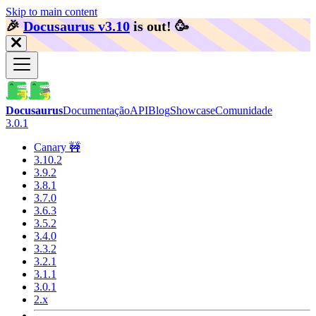
Skip to main content
🎉️
Docusaurus v3.10
is out!
🥳️
Docusaurus
Documentação
API
Blog
Showcase
Comunidade
3.0.1
Canary 🚧
3.10.2
3.9.2
3.8.1
3.7.0
3.6.3
3.5.2
3.4.0
3.3.2
3.2.1
3.1.1
3.0.1
2.x