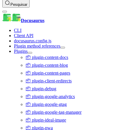
Pesquisar
Docusaurus
CLI
Client API
docusaurus.config.js
Plugin method references
Plugins
📦 plugin-content-docs
📦 plugin-content-blog
📦 plugin-content-pages
📦 plugin-client-redirects
📦 plugin-debug
📦 plugin-google-analytics
📦 plugin-google-gtag
📦 plugin-google-tag-manager
📦 plugin-ideal-image
📦 plugin-pwa