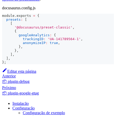
docusaurus.config.js
module
.
exports
=
{
presets
:
[
[
'@docusaurus/preset-classic'
,
{
googleAnalytics
:
{
trackingID
:
'UA-141789564-1'
,
anonymizeIP
:
true
,
}
,
}
,
]
,
]
,
}
;
Editar esta página
Anterior
📦 plugin-debug
Próximo
📦 plugin-google-gtag
Instalação
Configuração
Configuração de exemplo