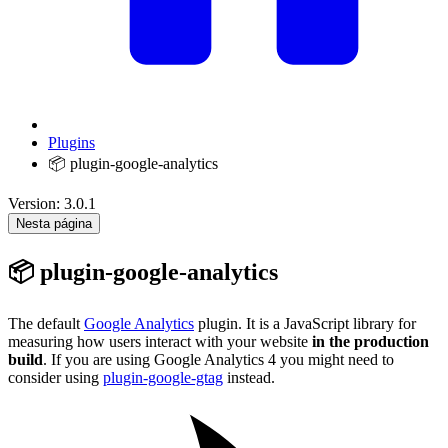
Plugins
📦 plugin-google-analytics
Version: 3.0.1
Nesta página
📦 plugin-google-analytics
The default
Google Analytics
plugin. It is a JavaScript library for
measuring how users interact with your website
in the production
build
. If you are using Google Analytics 4 you might need to
consider using
plugin-google-gtag
instead.