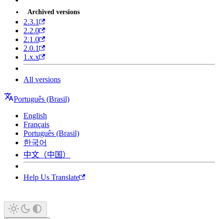
Archived versions
2.3.1
2.2.0
2.1.0
2.0.1
1.x.x
All versions
Português (Brasil)
English
Français
Português (Brasil)
한국어
中文（中国）
Help Us Translate