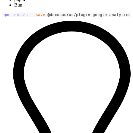
Bun
npm
install
--save
 @docusaurus/plugin-google-analytics