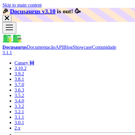
Skip to main content
🎉️
Docusaurus v3.10
is out!
🥳️
Docusaurus
Documentação
API
Blog
Showcase
Comunidade
3.1.1
Canary 🚧
3.10.2
3.9.2
3.8.1
3.7.0
3.6.3
3.5.2
3.4.0
3.3.2
3.2.1
3.1.1
3.0.1
2.x