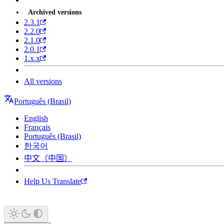
Archived versions
2.3.1
2.2.0
2.1.0
2.0.1
1.x.x
All versions
Português (Brasil)
English
Français
Português (Brasil)
한국어
中文（中国）
Help Us Translate