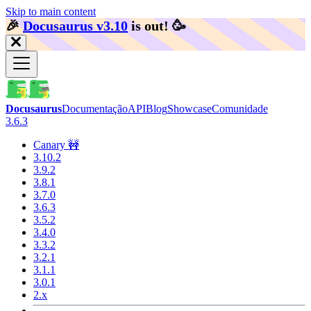
Skip to main content
🎉️
Docusaurus v3.10
is out!
🥳️
Docusaurus
Documentação
API
Blog
Showcase
Comunidade
3.6.3
Canary 🚧
3.10.2
3.9.2
3.8.1
3.7.0
3.6.3
3.5.2
3.4.0
3.3.2
3.2.1
3.1.1
3.0.1
2.x