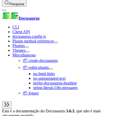
Pesquisar
Docusaurus
CLI
Client API
docusaurus.config.js
Plugin method references
Plugins
Themes
Miscellaneous
📦 create-docusaurus
📦 eslint-plugin
no-html-links
no-untranslated-text
prefer-docusaurus-heading
string-literal-i18n-messages
📦 logger
Esta é a documentação do
Docusaurus
3.6.3
, que não é mais
ativamente mantida.