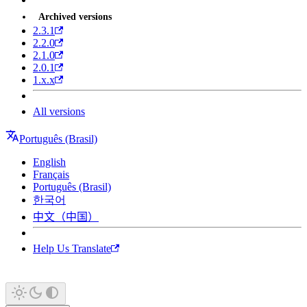
Archived versions
2.3.1
2.2.0
2.1.0
2.0.1
1.x.x
All versions
Português (Brasil)
English
Français
Português (Brasil)
한국어
中文（中国）
Help Us Translate