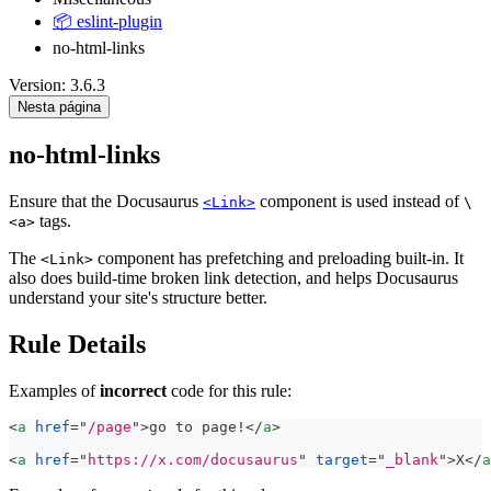
📦 eslint-plugin
no-html-links
Version: 3.6.3
Nesta página
no-html-links
Ensure that the Docusaurus
component is used instead of
<Link>
\
tags.
<a>
The
component has prefetching and preloading built-in. It
<Link>
also does build-time broken link detection, and helps Docusaurus
understand your site's structure better.
Rule Details
Examples of
incorrect
code for this rule:
<
a
href
=
"
/page
"
>
go to page!
</
a
>
<
a
href
=
"
https://x.com/docusaurus
"
target
=
"
_blank
"
>
X
</
a