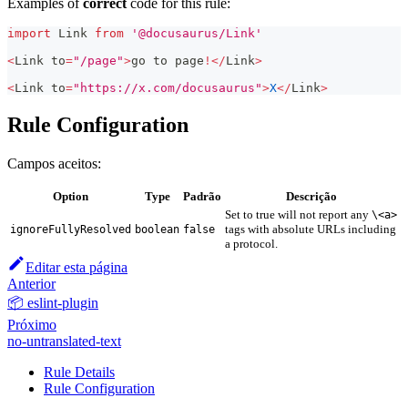
Examples of
correct
code for this rule:
import
Link
from
'@docusaurus/Link'
<
Link
 to
=
"/page"
>
go to page
!
<
/
Link
>
<
Link
 to
=
"https://x.com/docusaurus"
>
X
<
/
Link
>
Rule Configuration
Campos aceitos:
Option
Type
Padrão
Descrição
Set to true will not report any
\<a>
tags with absolute URLs including
ignoreFullyResolved
boolean
false
a protocol.
Editar esta página
Anterior
📦 eslint-plugin
Próximo
no-untranslated-text
Rule Details
Rule Configuration