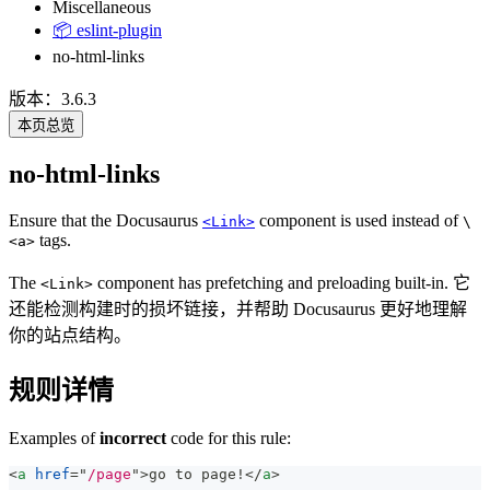
Miscellaneous
📦 eslint-plugin
no-html-links
版本：3.6.3
本页总览
no-html-links
Ensure that the Docusaurus
component is used instead of
<Link>
\
tags.
<a>
The
component has prefetching and preloading built-in. 它
<Link>
还能检测构建时的损坏链接，并帮助 Docusaurus 更好地理解
你的站点结构。
规则详情
Examples of
incorrect
code for this rule:
<
a
href
=
"
/page
"
>
go to page!
</
a
>