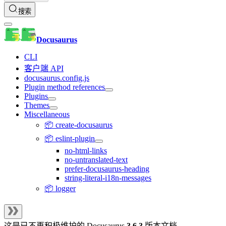
搜索
Docusaurus
CLI
客户端 API
docusaurus.config.js
Plugin method references
Plugins
Themes
Miscellaneous
📦 create-docusaurus
📦 eslint-plugin
no-html-links
no-untranslated-text
prefer-docusaurus-heading
string-literal-i18n-messages
📦 logger
这是已不再积极维护的
Docusaurus
3.6.3
版本文档。