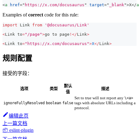
<
a
href
=
"
https://x.com/docusaurus
"
target
=
"
_blank
"
>
X
</
a
Examples of
correct
code for this rule:
import
Link
from
'@docusaurus/Link'
<
Link
 to
=
"/page"
>
go to page
!
<
/
Link
>
<
Link
 to
=
"https://x.com/docusaurus"
>
X
<
/
Link
>
规则配置
接受的字段：
默认
选项
类型
描述
值
Set to true will not report any
\<a>
tags with absolute URLs including a
ignoreFullyResolved
boolean
false
protocol.
编辑此页
上一篇文档
📦 eslint-plugin