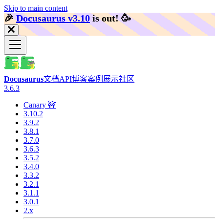
Skip to main content
🎉️
Docusaurus v3.10
is out!
🥳️
Docusaurus
文档
API
博客
案例展示
社区
3.6.3
Canary 🚧
3.10.2
3.9.2
3.8.1
3.7.0
3.6.3
3.5.2
3.4.0
3.3.2
3.2.1
3.1.1
3.0.1
2.x