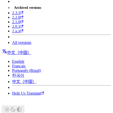
Archived versions
2.3.1
2.2.0
2.1.0
2.0.1
1.x.x
All versions
中文（中国）
English
Français
Português (Brasil)
한국어
中文（中国）
Help Us Translate