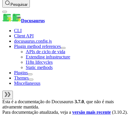
Pesquisar
Docusaurus
CLI
Client API
docusaurus.config.js
Plugin method references
APIs de ciclo de vida
Extending infrastructure
I18n lifecycles
Static methods
Plugins
Themes
Miscellaneous
Esta é a documentação do
Docusaurus
3.7.0
, que não é mais
ativamente mantida.
Para documentação atualizada, veja a
versão mais recente
(
3.10.2
).