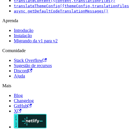
translateContent({content,translationFiles})
translateThemeConfig({themeConfig,translationFiles
async getDefaultCodeTranslationMessages()
Aprenda
Introdução
Instalação
Migrando da v1 para v2
Comunidade
Stack Overflow
Sugestão de recursos
Discord
Ajuda
Mais
Blog
Changelog
GitHub
X