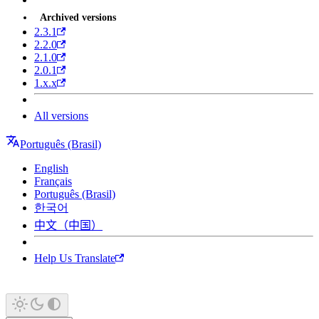
Archived versions
2.3.1
2.2.0
2.1.0
2.0.1
1.x.x
All versions
Português (Brasil)
English
Français
Português (Brasil)
한국어
中文（中国）
Help Us Translate