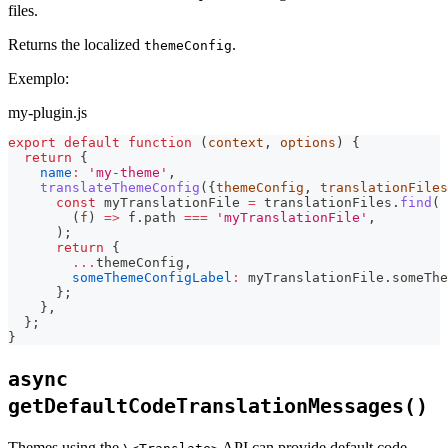
files.
Returns the localized
.
themeConfig
Exemplo:
my-plugin.js
export
default
function
(
context
,
 options
)
{
return
{
name
:
'my-theme'
,
translateThemeConfig
(
{
themeConfig
,
 translationFiles
const
 myTranslationFile 
=
 translationFiles
.
find
(
(
f
)
=>
 f
.
path
===
'myTranslationFile'
,
)
;
return
{
...
themeConfig
,
someThemeConfigLabel
:
 myTranslationFile
.
someThe
}
;
}
,
}
;
}
async
getDefaultCodeTranslationMessages()
Themes using the
API can provide default code