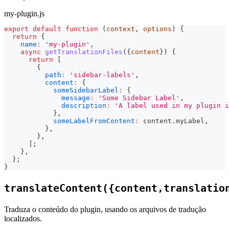
my-plugin.js
export
default
function
(
context
,
 options
)
{
return
{
name
:
'my-plugin'
,
async
getTranslationFiles
(
{
content
}
)
{
return
[
{
path
:
'sidebar-labels'
,
content
:
{
someSidebarLabel
:
{
message
:
'Some Sidebar Label'
,
description
:
'A label used in my plugin i
}
,
someLabelFromContent
:
 content
.
myLabel
,
}
,
}
,
]
;
}
,
}
;
}
translateContent({content,translatio
Traduza o conteúdo do plugin, usando os arquivos de tradução
localizados.