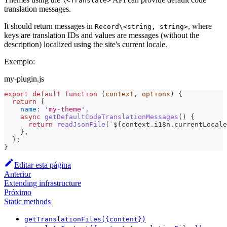
\<Translate>
translation messages.
It should return messages in
, where
Record\<string, string>
keys are translation IDs and values are messages (without the
description) localized using the site's current locale.
Exemplo:
my-plugin.js
export
default
function
(
context
,
 options
)
{
return
{
name
:
'my-theme'
,
async
getDefaultCodeTranslationMessages
(
)
{
return
readJsonFile
(
`
${
context
.
i18n
.
currentLocale
}
,
}
;
}
Editar esta página
Anterior
Extending infrastructure
Próximo
Static methods
getTranslationFiles({content})