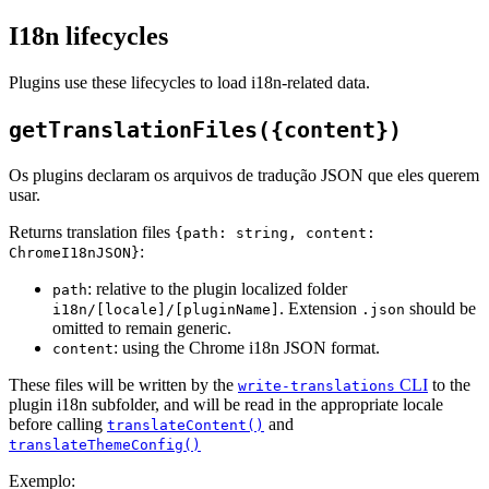
I18n lifecycles
Plugins use these lifecycles to load i18n-related data.
getTranslationFiles({content})
Os plugins declaram os arquivos de tradução JSON que eles querem
usar.
Returns translation files
{path: string, content:
:
ChromeI18nJSON}
: relative to the plugin localized folder
path
. Extension
should be
i18n/[locale]/[pluginName]
.json
omitted to remain generic.
: using the Chrome i18n JSON format.
content
These files will be written by the
CLI
to the
write-translations
plugin i18n subfolder, and will be read in the appropriate locale
before calling
and
translateContent()
translateThemeConfig()
Exemplo: