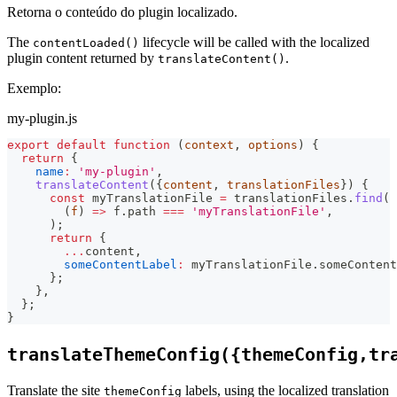
Retorna o conteúdo do plugin localizado.
The
lifecycle will be called with the localized
contentLoaded()
plugin content returned by
.
translateContent()
Exemplo:
my-plugin.js
export
default
function
(
context
,
 options
)
{
return
{
name
:
'my-plugin'
,
translateContent
(
{
content
,
 translationFiles
}
)
{
const
 myTranslationFile 
=
 translationFiles
.
find
(
(
f
)
=>
 f
.
path
===
'myTranslationFile'
,
)
;
return
{
...
content
,
someContentLabel
:
 myTranslationFile
.
someContent
}
;
}
,
}
;
}
translateThemeConfig({themeConfig,tr
Translate the site
labels, using the localized translation
themeConfig