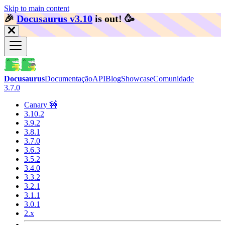
Skip to main content
🎉️
Docusaurus v3.10
is out!
🥳️
Docusaurus
Documentação
API
Blog
Showcase
Comunidade
3.7.0
Canary 🚧
3.10.2
3.9.2
3.8.1
3.7.0
3.6.3
3.5.2
3.4.0
3.3.2
3.2.1
3.1.1
3.0.1
2.x