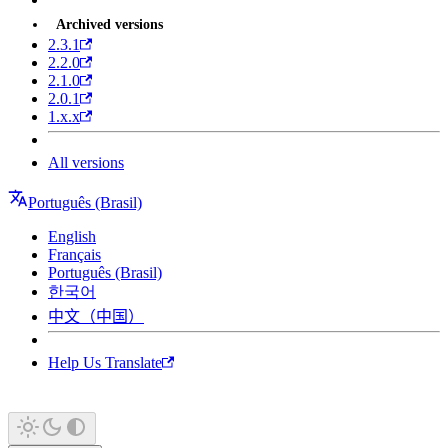
Archived versions
2.3.1
2.2.0
2.1.0
2.0.1
1.x.x
All versions
Português (Brasil)
English
Français
Português (Brasil)
한국어
中文（中国）
Help Us Translate