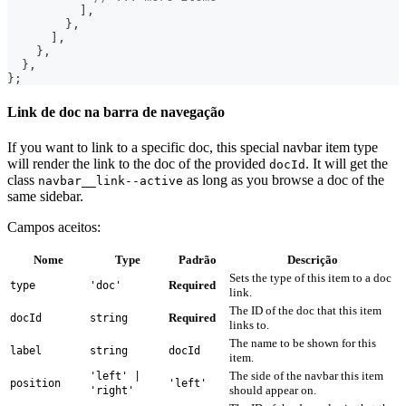
]
,
}
,
]
,
}
,
}
,
}
;
Link de doc na barra de navegação
If you want to link to a specific doc, this special navbar item type
will render the link to the doc of the provided
. It will get the
docId
class
as long as you browse a doc of the
navbar__link--active
same sidebar.
Campos aceitos:
Nome
Type
Padrão
Descrição
Sets the type of this item to a doc
Required
type
'doc'
link.
The ID of the doc that this item
Required
docId
string
links to.
The name to be shown for this
label
string
docId
item.
The side of the navbar this item
'left' |
position
'left'
should appear on.
'right'