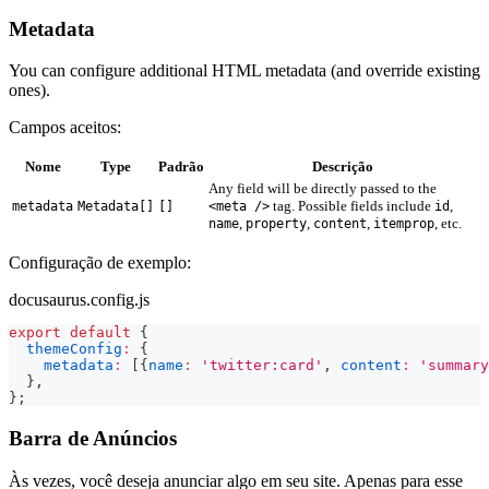
Metadata
You can configure additional HTML metadata (and override existing
ones).
Campos aceitos:
Nome
Type
Padrão
Descrição
Any field will be directly passed to the
tag. Possible fields include
,
metadata
Metadata[]
[]
<meta />
id
,
,
,
, etc.
name
property
content
itemprop
Configuração de exemplo:
docusaurus.config.js
export
default
{
themeConfig
:
{
metadata
:
[
{
name
:
'twitter:card'
,
content
:
'summary
}
,
}
;
Barra de Anúncios
Às vezes, você deseja anunciar algo em seu site. Apenas para esse