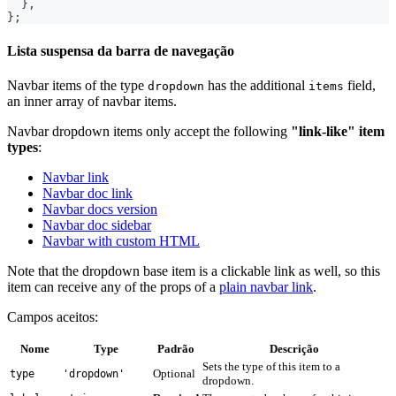
}
,
}
;
Lista suspensa da barra de navegação
Navbar items of the type
has the additional
field,
dropdown
items
an inner array of navbar items.
Navbar dropdown items only accept the following
"link-like" item
types
:
Navbar link
Navbar doc link
Navbar docs version
Navbar doc sidebar
Navbar with custom HTML
Note that the dropdown base item is a clickable link as well, so this
item can receive any of the props of a
plain navbar link
.
Campos aceitos:
Nome
Type
Padrão
Descrição
Sets the type of this item to a
Optional
type
'dropdown'
dropdown.