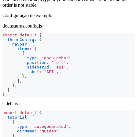
order is not stable.
Configuração de exemplo:
docusaurus.config.js
export
default
{
themeConfig
:
{
navbar
:
{
items
:
[
{
type
:
'docSidebar'
,
position
:
'left'
,
sidebarId
:
'api'
,
label
:
'API'
,
}
,
]
,
}
,
}
,
}
;
sidebars.js
export
default
{
tutorial
:
[
{
type
:
'autogenerated'
,
dirName
:
'guides'
,
}
,