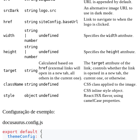
URL is appended by default.
An alternative image URL to
srcDark
string
logo.src
use in dark mode.
Link to navigate to when the
href
string
siteConfig.baseUrl
logo is clicked.
string
Specifies the
attribute.
width
|
undefined
width
number
string
Specifies the
attribute.
height
|
undefined
height
number
Calculated based on
The
attribute of the
target
(external links will
link; controls whether the link
href
target
string
open in a new tab, all
is opened in a new tab, the
others in the current one).
current one, or otherwise.
CSS class applied to the image.
className
string
undefined
CSS inline style object.
React/JSX flavor, using
style
object
undefined
camelCase properties.
Configuração de exemplo:
docusaurus.config.js
export
default
{
themeConfig
:
{