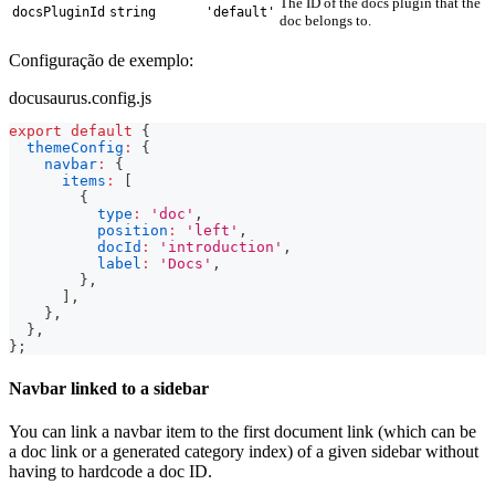
The ID of the docs plugin that the
docsPluginId
string
'default'
doc belongs to.
Configuração de exemplo:
docusaurus.config.js
export
default
{
themeConfig
:
{
navbar
:
{
items
:
[
{
type
:
'doc'
,
position
:
'left'
,
docId
:
'introduction'
,
label
:
'Docs'
,
}
,
]
,
}
,
}
,
}
;
Navbar linked to a sidebar
You can link a navbar item to the first document link (which can be
a doc link or a generated category index) of a given sidebar without
having to hardcode a doc ID.