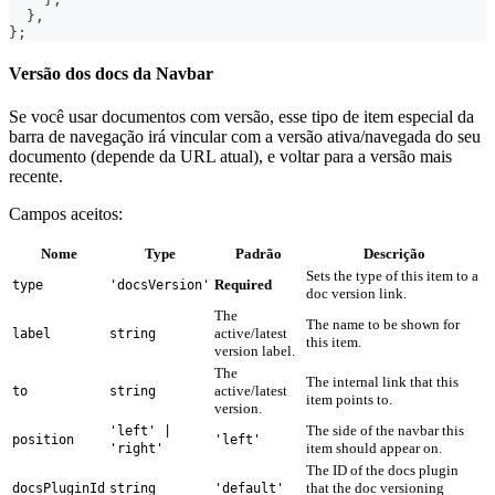
}
,
}
;
Versão dos docs da Navbar
Se você usar documentos com versão, esse tipo de item especial da
barra de navegação irá vincular com a versão ativa/navegada do seu
documento (depende da URL atual), e voltar para a versão mais
recente.
Campos aceitos:
Nome
Type
Padrão
Descrição
Sets the type of this item to a
Required
type
'docsVersion'
doc version link.
The
The name to be shown for
active/latest
label
string
this item.
version label.
The
The internal link that this
active/latest
to
string
item points to.
version.
The side of the navbar this
'left' |
position
'left'
item should appear on.
'right'
The ID of the docs plugin
that the doc versioning
docsPluginId
string
'default'