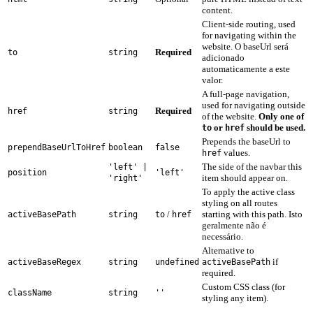
content.
Client-side routing, used
for navigating within the
website. O baseUrl será
Required
to
string
adicionado
automaticamente a este
valor.
A full-page navigation,
used for navigating outside
Required
href
string
of the website.
Only one of
or
should be used.
to
href
Prepends the baseUrl to
prependBaseUrlToHref
boolean
false
values.
href
The side of the navbar this
'left' |
position
'left'
item should appear on.
'right'
To apply the active class
styling on all routes
/
starting with this path. Isto
activeBasePath
string
to
href
geralmente não é
necessário.
Alternative to
if
activeBaseRegex
string
undefined
activeBasePath
required.
Custom CSS class (for
className
string
''
styling any item).