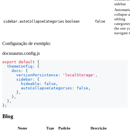
sidebar.
Automatic
collapse a
sibling
sidebar.autoCollapseCategories
boolean
false
categories
the one y
navigate t
Configuração de exemplo:
docusaurus.config.js
export
default
{
themeConfig
:
{
docs
:
{
versionPersistence
:
'localStorage'
,
sidebar
:
{
hideable
:
false
,
autoCollapseCategories
:
false
,
}
,
}
,
}
,
}
;
Blog
Nome
Type
Padrão
Descrição