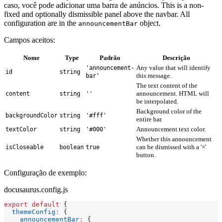
caso, você pode adicionar uma barra de anúncios. This is a non-
fixed and optionally dismissible panel above the navbar. All
configuration are in the
object.
announcementBar
Campos aceitos:
Nome
Type
Padrão
Descrição
Any value that will identify
'announcement-
id
string
this message.
bar'
The text content of the
announcement. HTML will
content
string
''
be interpolated.
Background color of the
backgroundColor
string
'#fff'
entire bar.
Announcement text color.
textColor
string
'#000'
Whether this announcement
can be dismissed with a '×'
isCloseable
boolean
true
button.
Configuração de exemplo:
docusaurus.config.js
export
default
{
themeConfig
:
{
announcementBar
:
{