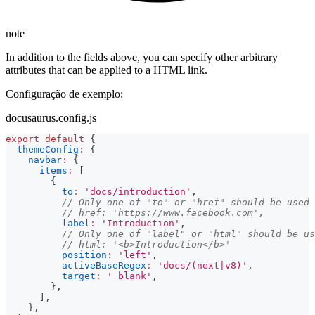
note
In addition to the fields above, you can specify other arbitrary
attributes that can be applied to a HTML link.
Configuração de exemplo:
docusaurus.config.js
export
default
{
themeConfig
:
{
navbar
:
{
items
:
[
{
to
:
'docs/introduction'
,
// Only one of "to" or "href" should be used
// href: 'https://www.facebook.com',
label
:
'Introduction'
,
// Only one of "label" or "html" should be us
// html: '<b>Introduction</b>'
position
:
'left'
,
activeBaseRegex
:
'docs/(next|v8)'
,
target
:
'_blank'
,
}
,
]
,
}
,