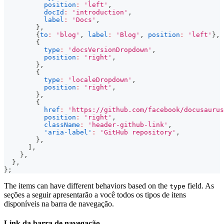
position
:
'left'
,
docId
:
'introduction'
,
label
:
'Docs'
,
}
,
{
to
:
'blog'
,
label
:
'Blog'
,
position
:
'left'
}
,
{
type
:
'docsVersionDropdown'
,
position
:
'right'
,
}
,
{
type
:
'localeDropdown'
,
position
:
'right'
,
}
,
{
href
:
'https://github.com/facebook/docusaurus
position
:
'right'
,
className
:
'header-github-link'
,
'aria-label'
:
'GitHub repository'
,
}
,
]
,
}
,
}
,
}
;
The items can have different behaviors based on the
field. As
type
seções a seguir apresentarão a você todos os tipos de itens
disponíveis na barra de navegação.
Link da barra de navegação