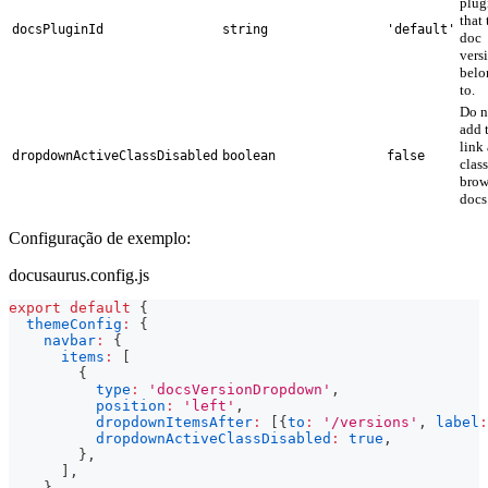
plug
that 
docsPluginId
string
'default'
doc
vers
belo
to.
Do n
add 
link
dropdownActiveClassDisabled
boolean
false
clas
brow
docs
Configuração de exemplo:
docusaurus.config.js
export
default
{
themeConfig
:
{
navbar
:
{
items
:
[
{
type
:
'docsVersionDropdown'
,
position
:
'left'
,
dropdownItemsAfter
:
[
{
to
:
'/versions'
,
label
:
dropdownActiveClassDisabled
:
true
,
}
,
]
,
}
,