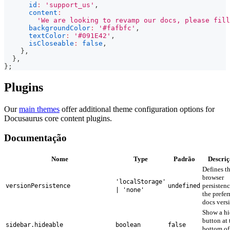
id
:
'support_us'
,
content
:
'We are looking to revamp our docs, please fill
backgroundColor
:
'#fafbfc'
,
textColor
:
'#091E42'
,
isCloseable
:
false
,
}
,
}
,
}
;
Plugins
Our
main themes
offer additional theme configuration options for
Docusaurus core content plugins.
Documentação
Nome
Type
Padrão
Descri
Defines t
browser
'localStorage'
persistenc
versionPersistence
undefined
| 'none'
the prefer
docs vers
Show a hi
button at 
sidebar.hideable
boolean
false
bottom of