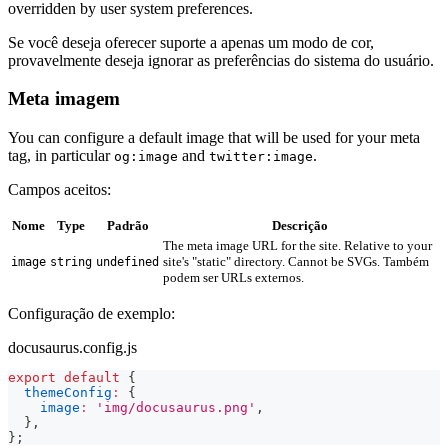
overridden by user system preferences.
Se você deseja oferecer suporte a apenas um modo de cor,
provavelmente deseja ignorar as preferências do sistema do usuário.
Meta imagem
You can configure a default image that will be used for your meta
tag, in particular
and
.
og:image
twitter:image
Campos aceitos:
Nome
Type
Padrão
Descrição
The meta image URL for the site. Relative to your
site's "static" directory. Cannot be SVGs. Também
image
string
undefined
podem ser URLs externos.
Configuração de exemplo:
docusaurus.config.js
export
default
{
themeConfig
:
{
image
:
'img/docusaurus.png'
,
}
,
}
;