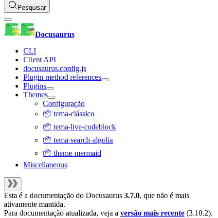
Pesquisar
Docusaurus
CLI
Client API
docusaurus.config.js
Plugin method references
Plugins
Themes
Configuração
📦 tema-clássico
📦 tema-live-codeblock
📦 tema-search-algolia
📦 theme-mermaid
Miscellaneous
Esta é a documentação do
Docusaurus
3.7.0
, que não é mais
ativamente mantida.
Para documentação atualizada, veja a
versão mais recente
(
3.10.2
).