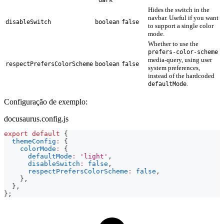
Hides the switch in the
navbar. Useful if you want
disableSwitch
boolean
false
to support a single color
mode.
Whether to use the
prefers-color-scheme
media-query, using user
respectPrefersColorScheme
boolean
false
system preferences,
instead of the hardcoded
.
defaultMode
Configuração de exemplo:
docusaurus.config.js
export
default
{
themeConfig
:
{
colorMode
:
{
defaultMode
:
'light'
,
disableSwitch
:
false
,
respectPrefersColorScheme
:
false
,
}
,
}
,
}
;