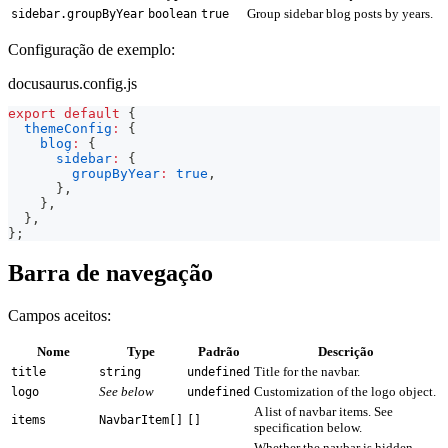
Group sidebar blog posts by years.
sidebar.groupByYear
boolean
true
Configuração de exemplo:
docusaurus.config.js
export
default
{
themeConfig
:
{
blog
:
{
sidebar
:
{
groupByYear
:
true
,
}
,
}
,
}
,
}
;
Barra de navegação
Campos aceitos:
Nome
Type
Padrão
Descrição
Title for the navbar.
title
string
undefined
See below
Customization of the logo object.
logo
undefined
A list of navbar items. See
items
NavbarItem[]
[]
specification below.
Whether the navbar is hidden