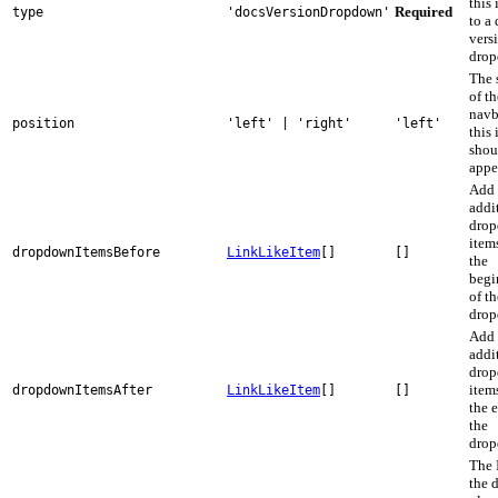
this
Required
type
'docsVersionDropdown'
to a
vers
drop
The 
of th
navb
position
'left' | 'right'
'left'
this
shou
appe
Add
addi
dro
item
dropdownItemsBefore
LinkLikeItem
[]
[]
the
begi
of th
drop
Add
addi
dro
item
dropdownItemsAfter
LinkLikeItem
[]
[]
the 
the
drop
The 
the 