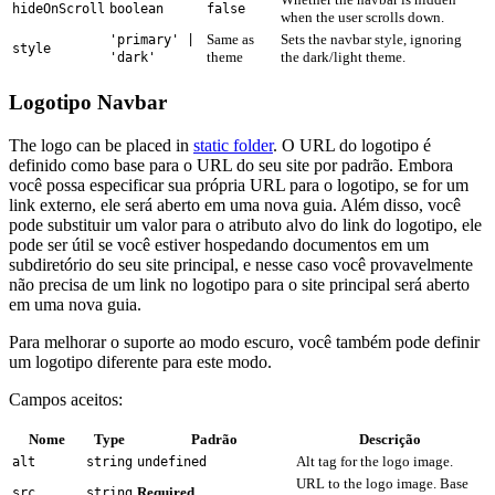
hideOnScroll
boolean
false
when the user scrolls down.
Same as
Sets the navbar style, ignoring
'primary' |
style
theme
the dark/light theme.
'dark'
Logotipo Navbar
The logo can be placed in
static folder
. O URL do logotipo é
definido como base para o URL do seu site por padrão. Embora
você possa especificar sua própria URL para o logotipo, se for um
link externo, ele será aberto em uma nova guia. Além disso, você
pode substituir um valor para o atributo alvo do link do logotipo, ele
pode ser útil se você estiver hospedando documentos em um
subdiretório do seu site principal, e nesse caso você provavelmente
não precisa de um link no logotipo para o site principal será aberto
em uma nova guia.
Para melhorar o suporte ao modo escuro, você também pode definir
um logotipo diferente para este modo.
Campos aceitos:
Nome
Type
Padrão
Descrição
Alt tag for the logo image.
alt
string
undefined
URL to the logo image. Base
Required
src
string