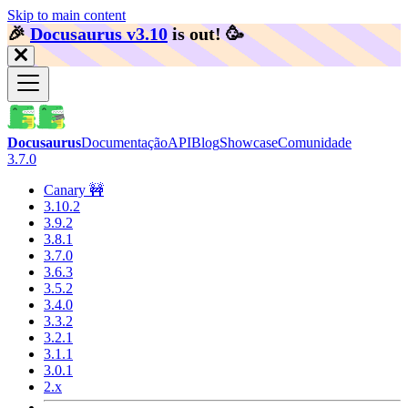
Skip to main content
🎉️
Docusaurus v3.10
is out!
🥳️
Docusaurus
Documentação
API
Blog
Showcase
Comunidade
3.7.0
Canary 🚧
3.10.2
3.9.2
3.8.1
3.7.0
3.6.3
3.5.2
3.4.0
3.3.2
3.2.1
3.1.1
3.0.1
2.x