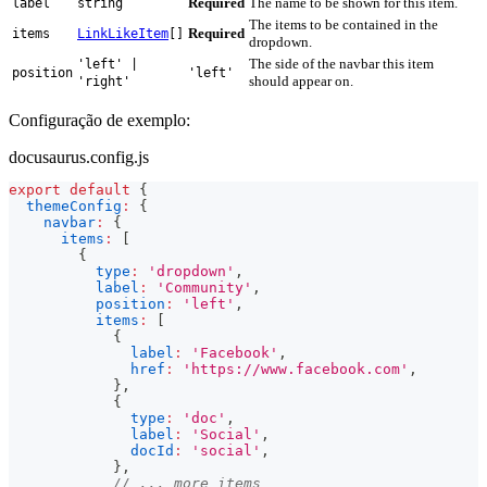
Required
The name to be shown for this item.
label
string
The items to be contained in the
Required
items
LinkLikeItem
[]
dropdown.
The side of the navbar this item
'left' |
position
'left'
should appear on.
'right'
Configuração de exemplo:
docusaurus.config.js
export
default
{
themeConfig
:
{
navbar
:
{
items
:
[
{
type
:
'dropdown'
,
label
:
'Community'
,
position
:
'left'
,
items
:
[
{
label
:
'Facebook'
,
href
:
'https://www.facebook.com'
,
}
,
{
type
:
'doc'
,
label
:
'Social'
,
docId
:
'social'
,
}
,
// ... more items