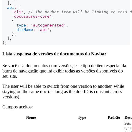
]
,
api
:
[
'cli'
,
// The navbar item will be linking to this d
'docusaurus-core'
,
{
type
:
'autogenerated'
,
dirName
:
'api'
,
}
,
]
,
}
;
Lista suspensa de versões de documentos da Navbar
Se você usa documentos com versões, este tipo de item especial da
barra de navegação que irá exibir todas as versões disponíveis do
seu site.
The user will be able to switch from one version to another, while
staying on the same doc (as long as the doc ID is constant across
versions).
Campos aceitos:
Nome
Type
Padrão
Desc
Sets
type