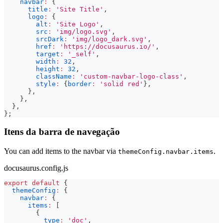
navbar
:
{
title
:
'Site Title'
,
logo
:
{
alt
:
'Site Logo'
,
src
:
'img/logo.svg'
,
srcDark
:
'img/logo_dark.svg'
,
href
:
'https://docusaurus.io/'
,
target
:
'_self'
,
width
:
32
,
height
:
32
,
className
:
'custom-navbar-logo-class'
,
style
:
{
border
:
'solid red'
}
,
}
,
}
,
}
,
}
;
Itens da barra de navegação
You can add items to the navbar via
.
themeConfig.navbar.items
docusaurus.config.js
export
default
{
themeConfig
:
{
navbar
:
{
items
:
[
{
type
:
'doc'
,