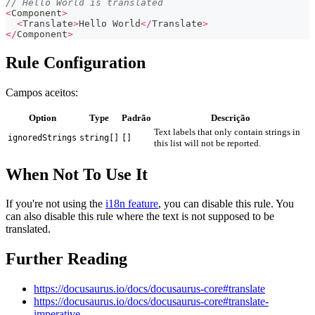
// Hello World is translated
<
Component
>
<
Translate
>
Hello
World
<
/
Translate
>
<
/
Component
>
Rule Configuration
Campos aceitos:
Option
Type
Padrão
Descrição
Text labels that only contain strings in
ignoredStrings
string[]
[]
this list will not be reported.
When Not To Use It
If you're not using the
i18n feature
, you can disable this rule. You
can also disable this rule where the text is not supposed to be
translated.
Further Reading
https://docusaurus.io/docs/docusaurus-core#translate
https://docusaurus.io/docs/docusaurus-core#translate-
imperative