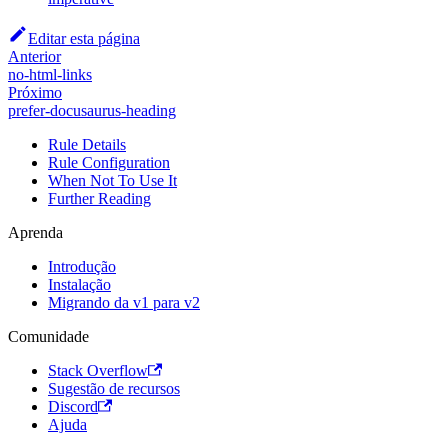
Editar esta página
Anterior
no-html-links
Próximo
prefer-docusaurus-heading
Rule Details
Rule Configuration
When Not To Use It
Further Reading
Aprenda
Introdução
Instalação
Migrando da v1 para v2
Comunidade
Stack Overflow
Sugestão de recursos
Discord
Ajuda