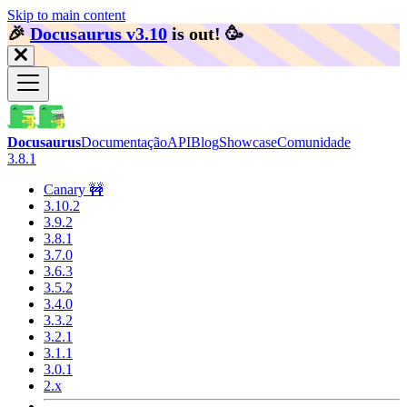
Skip to main content
🎉️
Docusaurus v3.10
is out!
🥳️
Docusaurus
Documentação
API
Blog
Showcase
Comunidade
3.8.1
Canary 🚧
3.10.2
3.9.2
3.8.1
3.7.0
3.6.3
3.5.2
3.4.0
3.3.2
3.2.1
3.1.1
3.0.1
2.x