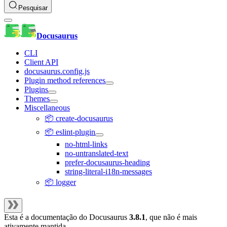
Pesquisar
Docusaurus
CLI
Client API
docusaurus.config.js
Plugin method references
Plugins
Themes
Miscellaneous
📦 create-docusaurus
📦 eslint-plugin
no-html-links
no-untranslated-text
prefer-docusaurus-heading
string-literal-i18n-messages
📦 logger
Esta é a documentação do
Docusaurus
3.8.1
, que não é mais
ativamente mantida.