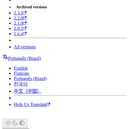
Archived versions
2.3.1
2.2.0
2.1.0
2.0.1
1.x.x
All versions
Português (Brasil)
English
Français
Português (Brasil)
한국어
中文（中国）
Help Us Translate