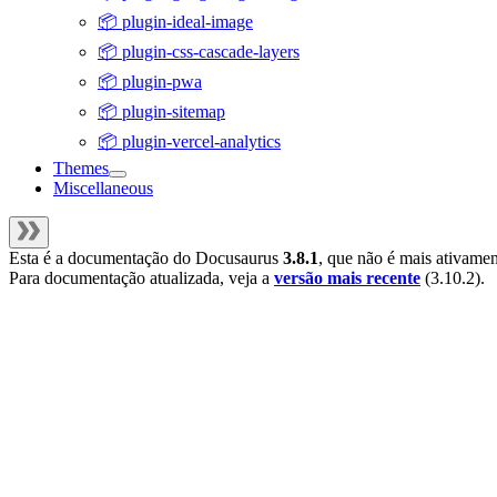
📦 plugin-ideal-image
📦 plugin-css-cascade-layers
📦 plugin-pwa
📦 plugin-sitemap
📦 plugin-vercel-analytics
Themes
Miscellaneous
Esta é a documentação do
Docusaurus
3.8.1
, que não é mais ativame
Para documentação atualizada, veja a
versão mais recente
(
3.10.2
).