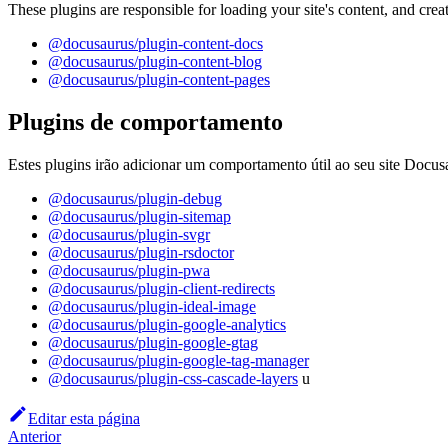
These plugins are responsible for loading your site's content, and crea
@docusaurus/plugin-content-docs
@docusaurus/plugin-content-blog
@docusaurus/plugin-content-pages
Plugins de comportamento
Estes plugins irão adicionar um comportamento útil ao seu site Docus
@docusaurus/plugin-debug
@docusaurus/plugin-sitemap
@docusaurus/plugin-svgr
@docusaurus/plugin-rsdoctor
@docusaurus/plugin-pwa
@docusaurus/plugin-client-redirects
@docusaurus/plugin-ideal-image
@docusaurus/plugin-google-analytics
@docusaurus/plugin-google-gtag
@docusaurus/plugin-google-tag-manager
@docusaurus/plugin-css-cascade-layers
u
Editar esta página
Anterior