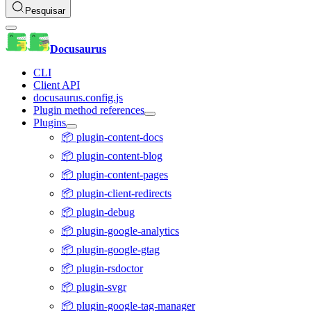
Pesquisar
Docusaurus
CLI
Client API
docusaurus.config.js
Plugin method references
Plugins
📦 plugin-content-docs
📦 plugin-content-blog
📦 plugin-content-pages
📦 plugin-client-redirects
📦 plugin-debug
📦 plugin-google-analytics
📦 plugin-google-gtag
📦 plugin-rsdoctor
📦 plugin-svgr
📦 plugin-google-tag-manager