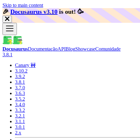
Skip to main content
🎉️
Docusaurus v3.10
is out!
🥳️
Docusaurus
Documentação
API
Blog
Showcase
Comunidade
3.8.1
Canary 🚧
3.10.2
3.9.2
3.8.1
3.7.0
3.6.3
3.5.2
3.4.0
3.3.2
3.2.1
3.1.1
3.0.1
2.x