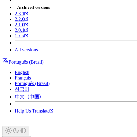
Archived versions
2.3.1
2.2.0
2.1.0
2.0.1
1.x.x
All versions
Português (Brasil)
English
Français
Português (Brasil)
한국어
中文（中国）
Help Us Translate