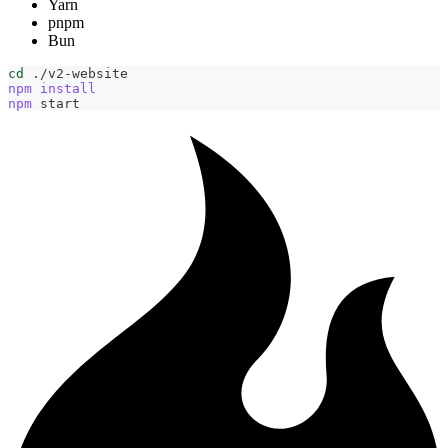
Yarn
pnpm
Bun
cd
 ./v2-website
npm
install
npm
 start