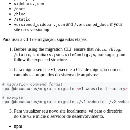
sidebars.json
/docs
/blog
/static
and
if your
versioned_sidebar.json
/versioned_docs
site uses versioning
Para usar a CLI de migração, siga estas etapas:
Before using the migration CLI, ensure that
,
,
/docs
/blog
,
,
,
/static
sidebars.json
siteConfig.js
package.json
follow the expected structure.
Para migrar seu site v1, execute a CLI de migração com os
caminhos apropriados do sistema de arquivos:
# migration command format
npx @docusaurus/migrate migrate 
<
v1 website directory
>
# example
npx @docusaurus/migrate migrate ./v1-website ./v2-websi
Para visualizar seu novo site localmente, vá para o diretório
do site v2 e inicie o servidor de desenvolvimento.
npm