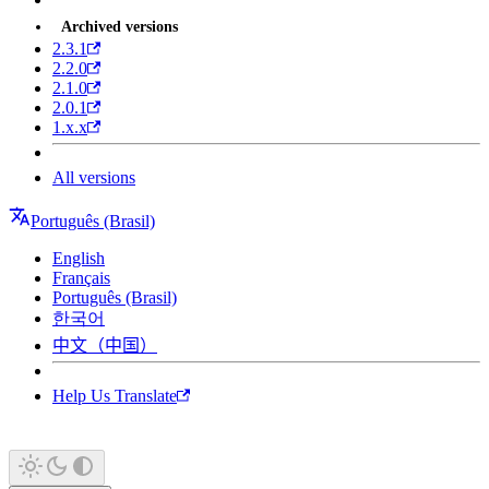
Archived versions
2.3.1
2.2.0
2.1.0
2.0.1
1.x.x
All versions
Português (Brasil)
English
Français
Português (Brasil)
한국어
中文（中国）
Help Us Translate