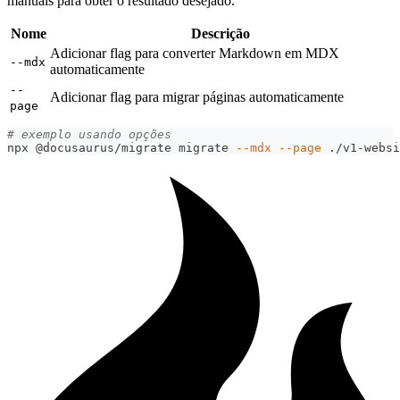
manuais para obter o resultado desejado.
Nome
Descrição
Adicionar flag para converter Markdown em MDX
--mdx
automaticamente
--
Adicionar flag para migrar páginas automaticamente
page
# exemplo usando opções
npx @docusaurus/migrate migrate 
--mdx
--page
 ./v1-websi