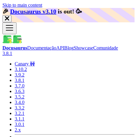
Skip to main content
🎉️
Docusaurus v3.10
is out!
🥳️
Docusaurus
Documentação
API
Blog
Showcase
Comunidade
3.8.1
Canary 🚧
3.10.2
3.9.2
3.8.1
3.7.0
3.6.3
3.5.2
3.4.0
3.3.2
3.2.1
3.1.1
3.0.1
2.x