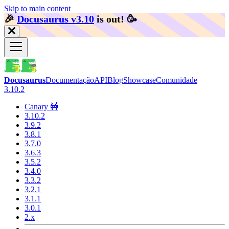
Skip to main content
🎉️
Docusaurus v3.10
is out!
🥳️
Docusaurus
Documentação
API
Blog
Showcase
Comunidade
3.10.2
Canary 🚧
3.10.2
3.9.2
3.8.1
3.7.0
3.6.3
3.5.2
3.4.0
3.3.2
3.2.1
3.1.1
3.0.1
2.x