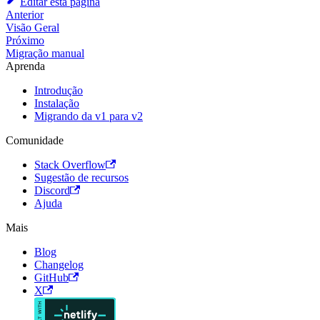
Editar esta página
Anterior
Visão Geral
Próximo
Migração manual
Aprenda
Introdução
Instalação
Migrando da v1 para v2
Comunidade
Stack Overflow
Sugestão de recursos
Discord
Ajuda
Mais
Blog
Changelog
GitHub
X