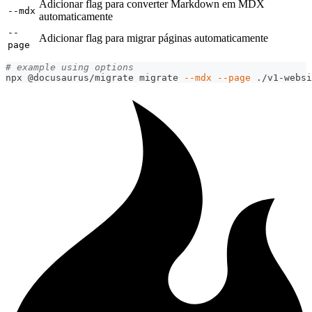
Adicionar flag para converter Markdown em MDX
--mdx
automaticamente
--
Adicionar flag para migrar páginas automaticamente
page
# example using options
npx @docusaurus/migrate migrate 
--mdx
--page
 ./v1-websi