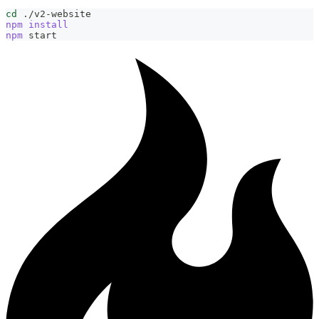
cd
 ./v2-website
npm
install
npm
 start