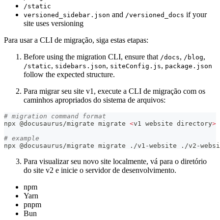
/static
and
if your
versioned_sidebar.json
/versioned_docs
site uses versioning
Para usar a CLI de migração, siga estas etapas:
Before using the migration CLI, ensure that
,
,
/docs
/blog
,
,
,
/static
sidebars.json
siteConfig.js
package.json
follow the expected structure.
Para migrar seu site v1, execute a CLI de migração com os
caminhos apropriados do sistema de arquivos:
# migration command format
npx @docusaurus/migrate migrate 
<
v1 website directory
>
# example
npx @docusaurus/migrate migrate ./v1-website ./v2-websi
Para visualizar seu novo site localmente, vá para o diretório
do site v2 e inicie o servidor de desenvolvimento.
npm
Yarn
pnpm
Bun