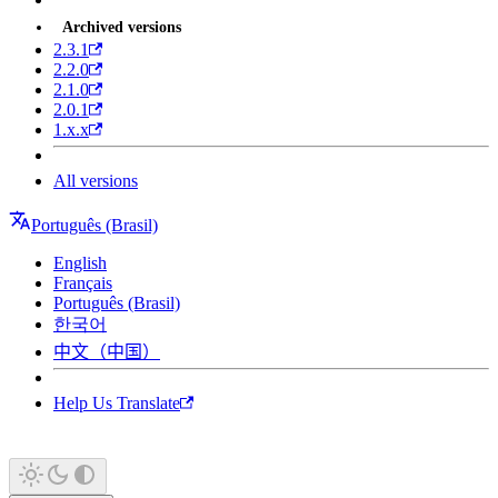
Archived versions
2.3.1
2.2.0
2.1.0
2.0.1
1.x.x
All versions
Português (Brasil)
English
Français
Português (Brasil)
한국어
中文（中国）
Help Us Translate