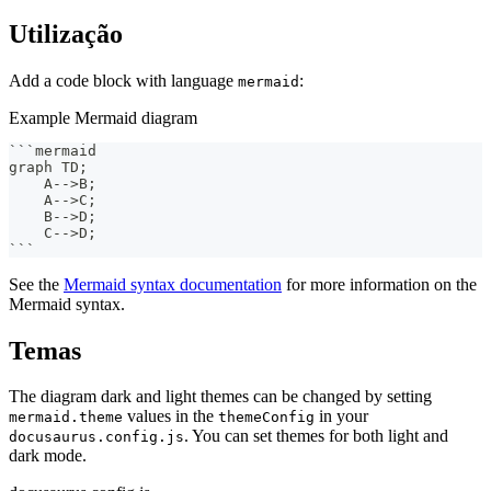
Utilização
Add a code block with language
:
mermaid
Example Mermaid diagram
```
mermaid
graph TD;
    A-->B;
    A-->C;
    B-->D;
    C-->D;
```
See the
Mermaid syntax documentation
for more information on the
Mermaid syntax.
Temas
The diagram dark and light themes can be changed by setting
values in the
in your
mermaid.theme
themeConfig
. You can set themes for both light and
docusaurus.config.js
dark mode.