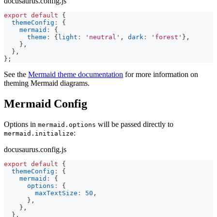
docusaurus.config.js
export
default
{
themeConfig
:
{
mermaid
:
{
theme
:
{
light
:
'neutral'
,
dark
:
'forest'
}
,
}
,
}
,
}
;
See the
Mermaid theme documentation
for more information on
theming Mermaid diagrams.
Mermaid Config
Options in
will be passed directly to
mermaid.options
:
mermaid.initialize
docusaurus.config.js
export
default
{
themeConfig
:
{
mermaid
:
{
options
:
{
maxTextSize
:
50
,
}
,
}
,
}
,