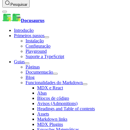
Pesquisar
Docusaurus
Introdução
Primeiros passos
Instalação
Configuração
Playground
Suporte a TypeScript
Guias
Páginas
Documentação
Blog
Funcionalidades do Markdown
MDX e React
Abas
Blocos de código
Avisos (Admonitions)
Headings and Table of contents
Assets
Markdown links
MDX Plugins
Equações Matemáticas