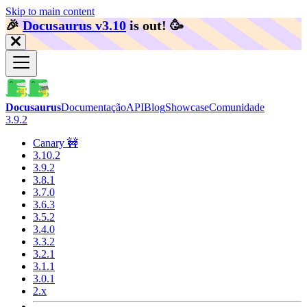
Skip to main content
🎉️
Docusaurus v3.10
is out!
🥳️
Docusaurus
Documentação
API
Blog
Showcase
Comunidade
3.9.2
Canary 🚧
3.10.2
3.9.2
3.8.1
3.7.0
3.6.3
3.5.2
3.4.0
3.3.2
3.2.1
3.1.1
3.0.1
2.x