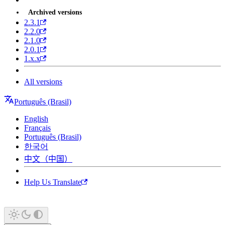
Archived versions
2.3.1
2.2.0
2.1.0
2.0.1
1.x.x
All versions
Português (Brasil)
English
Français
Português (Brasil)
한국어
中文（中国）
Help Us Translate