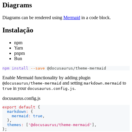
Diagrams
Diagrams can be rendered using
Mermaid
in a code block.
Instalação
npm
Yarn
pnpm
Bun
npm
install
--save
 @docusaurus/theme-mermaid
Enable Mermaid functionality by adding plugin
and setting
to
@docusaurus/theme-mermaid
markdown.mermaid
in your
.
true
docusaurus.config.js
docusaurus.config.js
export
default
{
markdown
:
{
mermaid
:
true
,
}
,
themes
:
[
'@docusaurus/theme-mermaid'
]
,
}
;