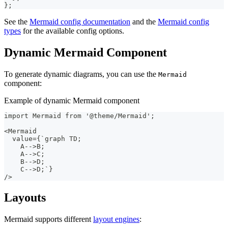
}
;
See the
Mermaid config documentation
and the
Mermaid config
types
for the available config options.
Dynamic Mermaid Component
To generate dynamic diagrams, you can use the
Mermaid
component:
Example of dynamic Mermaid component
import Mermaid from '@theme/Mermaid';
<Mermaid
  value={`graph TD;
    A-->B;
    A-->C;
    B-->D;
    C-->D;`}
/>
Layouts
Mermaid supports different
layout engines
: