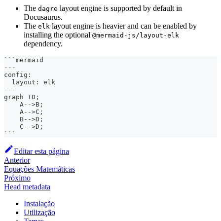
The
layout engine is supported by default in
dagre
Docusaurus.
The
layout engine is heavier and can be enabled by
elk
installing the optional
@mermaid-js/layout-elk
dependency.
```
mermaid
---
config:
  layout: elk
---
graph TD;
    A-->B;
    A-->C;
    B-->D;
    C-->D;
```
Editar esta página
Anterior
Equações Matemáticas
Próximo
Head metadata
Instalação
Utilização