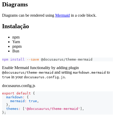
Diagrams
Diagrams can be rendered using
Mermaid
in a code block.
Instalação
npm
Yarn
pnpm
Bun
npm
install
--save
 @docusaurus/theme-mermaid
Enable Mermaid functionality by adding plugin
and setting
to
@docusaurus/theme-mermaid
markdown.mermaid
in your
.
true
docusaurus.config.js
docusaurus.config.js
export
default
{
markdown
:
{
mermaid
:
true
,
}
,
themes
:
[
'@docusaurus/theme-mermaid'
]
,
}
;