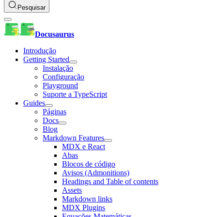
Pesquisar
Docusaurus
Introdução
Getting Started
Instalação
Configuração
Playground
Suporte a TypeScript
Guides
Páginas
Docs
Blog
Markdown Features
MDX e React
Abas
Blocos de código
Avisos (Admonitions)
Headings and Table of contents
Assets
Markdown links
MDX Plugins
Equações Matemáticas