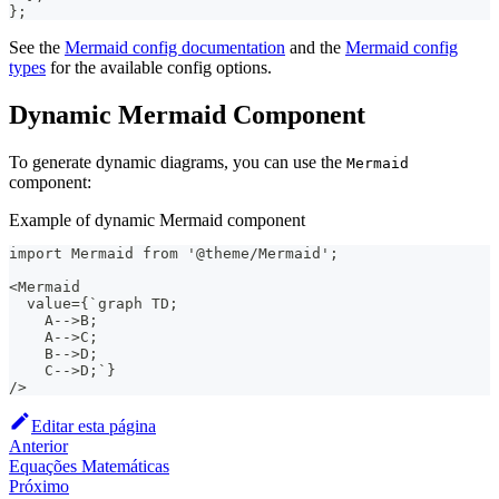
}
;
See the
Mermaid config documentation
and the
Mermaid config
types
for the available config options.
Dynamic Mermaid Component
To generate dynamic diagrams, you can use the
Mermaid
component:
Example of dynamic Mermaid component
import Mermaid from '@theme/Mermaid';
<Mermaid
  value={`graph TD;
    A-->B;
    A-->C;
    B-->D;
    C-->D;`}
/>
Editar esta página
Anterior
Equações Matemáticas
Próximo