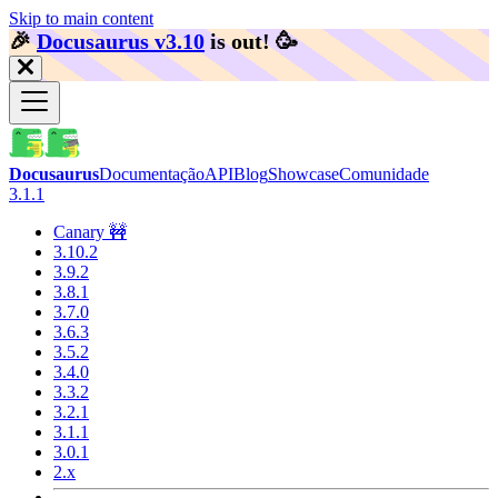
Skip to main content
🎉️
Docusaurus v3.10
is out!
🥳️
Docusaurus
Documentação
API
Blog
Showcase
Comunidade
3.1.1
Canary 🚧
3.10.2
3.9.2
3.8.1
3.7.0
3.6.3
3.5.2
3.4.0
3.3.2
3.2.1
3.1.1
3.0.1
2.x