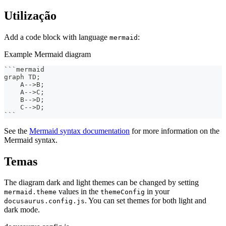
Utilização
Add a code block with language
:
mermaid
Example Mermaid diagram
```
mermaid
graph TD;
    A-->B;
    A-->C;
    B-->D;
    C-->D;
```
See the
Mermaid syntax documentation
for more information on the
Mermaid syntax.
Temas
The diagram dark and light themes can be changed by setting
values in the
in your
mermaid.theme
themeConfig
. You can set themes for both light and
docusaurus.config.js
dark mode.