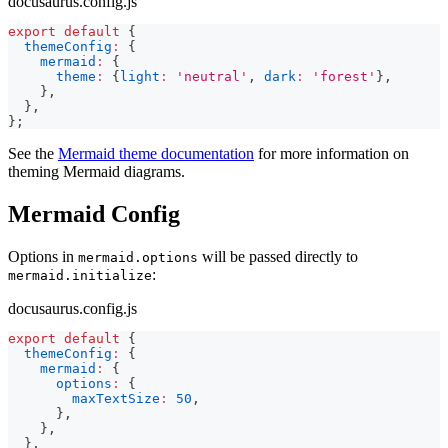
docusaurus.config.js
export
default
{
themeConfig
:
{
mermaid
:
{
theme
:
{
light
:
'neutral'
,
dark
:
'forest'
}
,
}
,
}
,
}
;
See the
Mermaid theme documentation
for more information on
theming Mermaid diagrams.
Mermaid Config
Options in
will be passed directly to
mermaid.options
:
mermaid.initialize
docusaurus.config.js
export
default
{
themeConfig
:
{
mermaid
:
{
options
:
{
maxTextSize
:
50
,
}
,
}
,
}
,