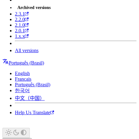
Archived versions
2.3.1
2.2.0
2.1.0
2.0.1
1.x.x
All versions
Português (Brasil)
English
Français
Português (Brasil)
한국어
中文（中国）
Help Us Translate