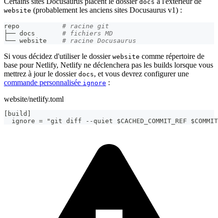
Certains sites Docusaurus placent le dossier
à l'extérieur de
docs
(probablement les anciens sites Docusaurus v1) :
website
repo           
# racine git
├── docs       
# fichiers MD
└── website    
# racine Docusaurus
Si vous décidez d'utiliser le dossier
comme répertoire de
website
base pour Netlify, Netlify ne déclenchera pas les builds lorsque vous
mettrez à jour le dossier
, et vous devrez configurer une
docs
commande personnalisée
:
ignore
website/netlify.toml
[build]
  ignore = "git diff --quiet $CACHED_COMMIT_REF $COMMIT