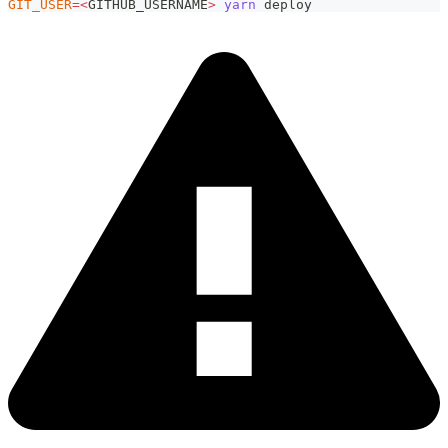
GIT_USER
=
<
GITHUB_USERNAME
>
yarn
 deploy