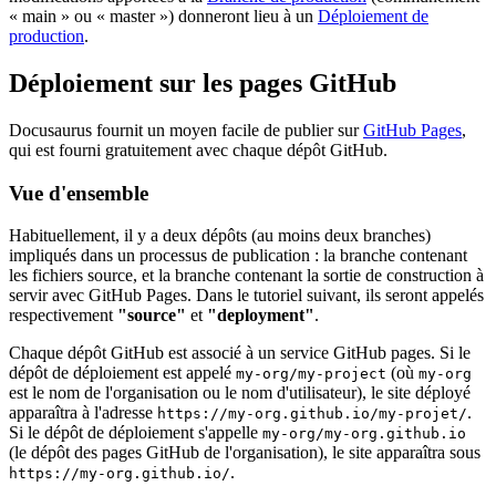
« main » ou « master ») donneront lieu à un
Déploiement de
production
.
Déploiement sur les pages GitHub
Docusaurus fournit un moyen facile de publier sur
GitHub Pages
,
qui est fourni gratuitement avec chaque dépôt GitHub.
Vue d'ensemble
Habituellement, il y a deux dépôts (au moins deux branches)
impliqués dans un processus de publication : la branche contenant
les fichiers source, et la branche contenant la sortie de construction à
servir avec GitHub Pages. Dans le tutoriel suivant, ils seront appelés
respectivement
"source"
et
"deployment"
.
Chaque dépôt GitHub est associé à un service GitHub pages. Si le
dépôt de déploiement est appelé
(où
my-org/my-project
my-org
est le nom de l'organisation ou le nom d'utilisateur), le site déployé
apparaîtra à l'adresse
.
https://my-org.github.io/my-projet/
Si le dépôt de déploiement s'appelle
my-org/my-org.github.io
(le dépôt des pages GitHub de l'organisation), le site apparaîtra sous
.
https://my-org.github.io/