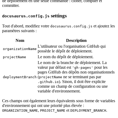
de déploiement en une seule commande : cloner, compiler et
committer.
settings
docusaurus.config.js
Tout d'abord, modifiez votre
et ajoutez les
docusaurus.config.js
paramètres suivants :
Nom
Description
L'utilisateur ou l'organisation GitHub qui
organizationName
possède le dépôt de déploiement.
Le nom du dépôt de déploiement.
projectName
Le nom de la branche de déploiement. La
valeur par défaut est
pour les
'gh-pages'
pages GitHub des dépôts non organisationnels
(
ne se terminant pas par
deploymentBranch
projectName
). Sinon, il doit être explicite
.github.io
comme un champ de configuration ou une
variable d'environnement.
Ces champs ont également leurs équivalents sous forme de variables
d'environnement qui ont une priorité plus élevée :
,
et
.
ORGANIZATION_NAME
PROJECT_NAME
DEPLOYMENT_BRANCH