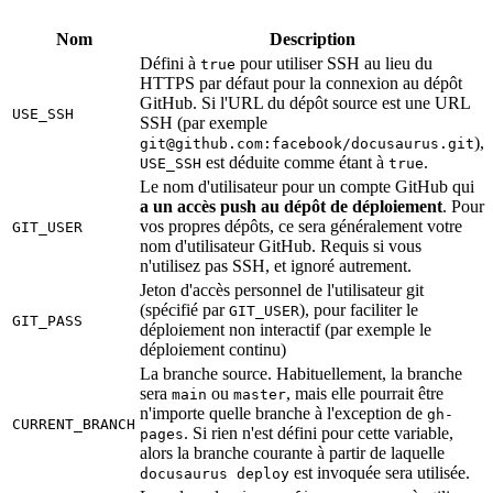
Nom
Description
Défini à
pour utiliser SSH au lieu du
true
HTTPS par défaut pour la connexion au dépôt
GitHub. Si l'URL du dépôt source est une URL
USE_SSH
SSH (par exemple
),
git@github.com
:facebook/docusaurus.git
est déduite comme étant à
.
USE_SSH
true
Le nom d'utilisateur pour un compte GitHub qui
a un accès push au dépôt de déploiement
. Pour
vos propres dépôts, ce sera généralement votre
GIT_USER
nom d'utilisateur GitHub. Requis si vous
n'utilisez pas SSH, et ignoré autrement.
Jeton d'accès personnel de l'utilisateur git
(spécifié par
), pour faciliter le
GIT_USER
GIT_PASS
déploiement non interactif (par exemple le
déploiement continu)
La branche source. Habituellement, la branche
sera
ou
, mais elle pourrait être
main
master
n'importe quelle branche à l'exception de
gh-
CURRENT_BRANCH
. Si rien n'est défini pour cette variable,
pages
alors la branche courante à partir de laquelle
est invoquée sera utilisée.
docusaurus deploy