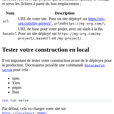
et serve les fichiers à partir du bon emplacement :
Nom
Description
URL de votre site. Pour un site déployé sur
https://my-
url
org.com/my-project/`
,
est
.
url
https://my-org.com/\
URL de base pour votre projet, avec un slash à la fin.
Pour un site déployé sur
baseUrl
https://my-org.com/my-
,
est
.
project/
baseUrl
/my-project/
Tester votre construction en local
Il est important de tester votre construction avant de le déployer pour
la production. Docusaurus possède une commande
docusaurus
pour cela :
serve
npm
Yarn
pnpm
Bun
npm
 run serve
Par défaut, cela va charger votre site sur
.
http://localhost:3000/