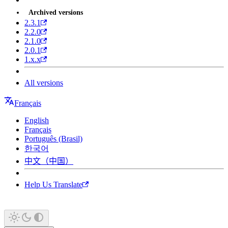
Archived versions
2.3.1
2.2.0
2.1.0
2.0.1
1.x.x
All versions
Français
English
Français
Português (Brasil)
한국어
中文（中国）
Help Us Translate