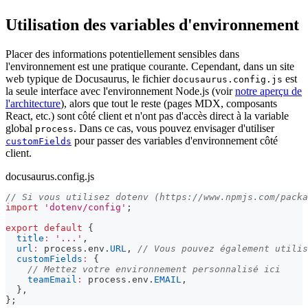
Utilisation des variables d'environnement
Placer des informations potentiellement sensibles dans
l'environnement est une pratique courante. Cependant, dans un site
web typique de Docusaurus, le fichier
est
docusaurus.config.js
la seule interface avec l'environnement Node.js (voir
notre aperçu de
l'architecture
), alors que tout le reste (pages MDX, composants
React, etc.) sont côté client et n'ont pas d'accès direct à la variable
global
. Dans ce cas, vous pouvez envisager d'utiliser
process
pour passer des variables d'environnement côté
customFields
client.
docusaurus.config.js
// Si vous utilisez dotenv (https://www.npmjs.com/packa
import
'dotenv/config'
;
export
default
{
title
:
'...'
,
url
:
 process
.
env
.
URL
,
// Vous pouvez également utili
customFields
:
{
// Mettez votre environnement personnalisé ici
teamEmail
:
 process
.
env
.
EMAIL
,
}
,
}
;