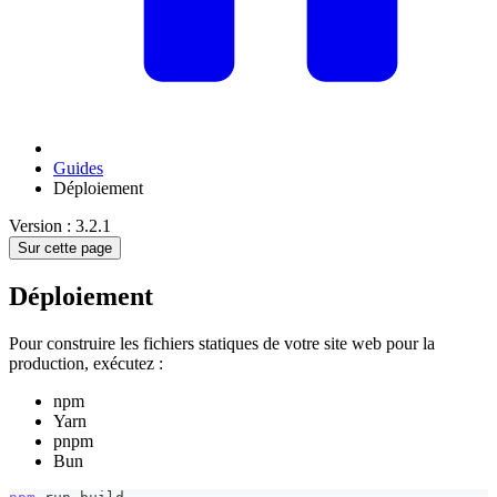
Guides
Déploiement
Version : 3.2.1
Sur cette page
Déploiement
Pour construire les fichiers statiques de votre site web pour la
production, exécutez :
npm
Yarn
pnpm
Bun