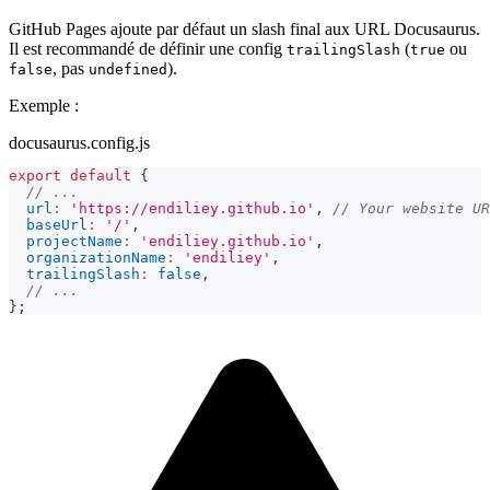
GitHub Pages ajoute par défaut un slash final aux URL Docusaurus.
Il est recommandé de définir une config
(
ou
trailingSlash
true
, pas
).
false
undefined
Exemple :
docusaurus.config.js
export
default
{
// ...
url
:
'https://endiliey.github.io'
,
// Your website UR
baseUrl
:
'/'
,
projectName
:
'endiliey.github.io'
,
organizationName
:
'endiliey'
,
trailingSlash
:
false
,
// ...
}
;