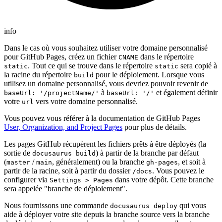
info
Dans le cas où vous souhaitez utiliser votre domaine personnalisé
pour GitHub Pages, créez un fichier
dans le répertoire
CNAME
. Tout ce qui se trouve dans le répertoire
sera copié à
static
static
la racine du répertoire
pour le déploiement. Lorsque vous
build
utilisez un domaine personnalisé, vous devriez pouvoir revenir de
à
et également définir
baseUrl: '/projectName/'
baseUrl: '/'
votre
vers votre domaine personnalisé.
url
Vous pouvez vous référer à la documentation de GitHub Pages
User, Organization, and Project Pages
pour plus de détails.
Les pages GitHub récupèrent les fichiers prêts à être déployés (la
sortie de
) à partir de la branche par défaut
docusaurus build
(
/
, généralement) ou la branche
, et soit à
master
main
gh-pages
partir de la racine, soit à partir du dossier
. Vous pouvez le
/docs
configurer via
dans votre dépôt. Cette branche
Settings > Pages
sera appelée "branche de déploiement".
Nous fournissons une commande
qui vous
docusaurus deploy
aide à déployer votre site depuis la branche source vers la branche