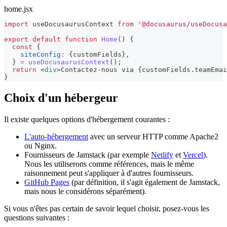
home.jsx
import
useDocusaurusContext
from
'@docusaurus/useDocusa
export
default
function
Home
(
)
{
const
{
siteConfig
:
{
customFields
}
,
}
=
useDocusaurusContext
(
)
;
return
<
div
>
Contactez-nous via 
{
customFields
.
teamEmai
}
Choix d'un hébergeur
Il existe quelques options d'hébergement courantes :
L'auto-hébergement
avec un serveur HTTP comme Apache2
ou Nginx.
Fournisseurs de Jamstack (par exemple
Netlify
et
Vercel
).
Nous les utiliserons comme références, mais le même
raisonnement peut s'appliquer à d'autres fournisseurs.
GitHub Pages
(par définition, il s'agit également de Jamstack,
mais nous le considérons séparément).
Si vous n'êtes pas certain de savoir lequel choisir, posez-vous les
questions suivantes :