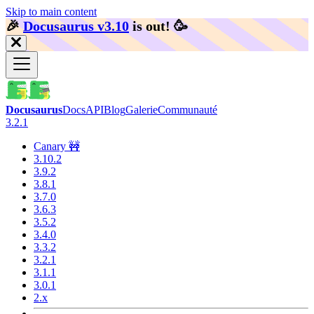
Skip to main content
🎉️
Docusaurus v3.10
is out!
🥳️
Docusaurus
Docs
API
Blog
Galerie
Communauté
3.2.1
Canary 🚧
3.10.2
3.9.2
3.8.1
3.7.0
3.6.3
3.5.2
3.4.0
3.3.2
3.2.1
3.1.1
3.0.1
2.x