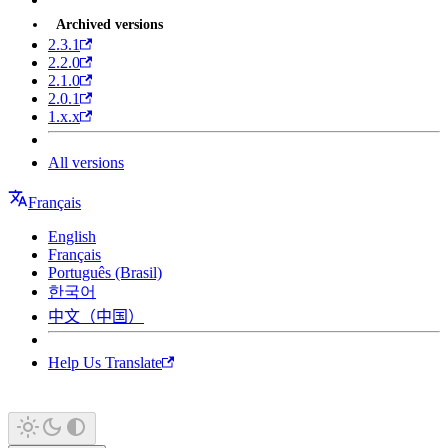
Archived versions
2.3.1
2.2.0
2.1.0
2.0.1
1.x.x
All versions
Français
English
Français
Português (Brasil)
한국어
中文（中国）
Help Us Translate