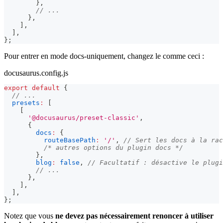
}
,
// ...
}
,
]
,
]
,
}
;
Pour entrer en mode docs-uniquement, changez le comme ceci :
docusaurus.config.js
export
default
{
// ...
presets
:
[
[
'@docusaurus/preset-classic'
,
{
docs
:
{
routeBasePath
:
'/'
,
// Sert les docs à la rac
/* autres options du plugin docs */
}
,
blog
:
false
,
// Facultatif : désactive le plugi
// ...
}
,
]
,
]
,
}
;
Notez que vous
ne devez pas nécessairement renoncer à utiliser