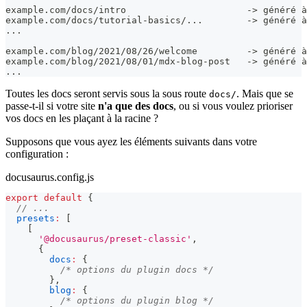
example.com/docs/intro                      -> généré à
example.com/docs/tutorial-basics/...        -> généré à
...
example.com/blog/2021/08/26/welcome         -> généré à
example.com/blog/2021/08/01/mdx-blog-post   -> généré à
...
Toutes les docs seront servis sous la sous route
. Mais que se
docs/
passe-t-il si votre site
n'a que des docs
, ou si vous voulez prioriser
vos docs en les plaçant à la racine ?
Supposons que vous ayez les éléments suivants dans votre
configuration :
docusaurus.config.js
export
default
{
// ...
presets
:
[
[
'@docusaurus/preset-classic'
,
{
docs
:
{
/* options du plugin docs */
}
,
blog
:
{
/* options du plugin blog */