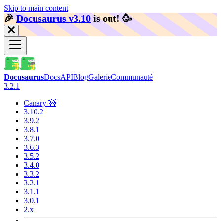
Skip to main content
🎉️
Docusaurus v3.10
is out!
🥳️
Docusaurus
Docs
API
Blog
Galerie
Communauté
3.2.1
Canary 🚧
3.10.2
3.9.2
3.8.1
3.7.0
3.6.3
3.5.2
3.4.0
3.3.2
3.2.1
3.1.1
3.0.1
2.x