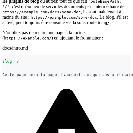
les plugins de blog
ou autres; tout ce que fait
routeBasePath:
, c'est qu'au lieu de servir les documents par l'intermédiaire de
'/'
, ils sont maintenant à la
https://example.com/docs/some-doc
racine du site :
. Le blog, s'il est
https://example.com/some-doc
activé, peut toujours être consulté via la sous-route
.
blog/
N'oubliez pas de mettre une page à la racine
(
) en ajoutant le frontmatter :
https://example.com/
docs/intro.md
---
slug
:
 /
---
Cette page sera la page d'accueil lorsque les utilisate