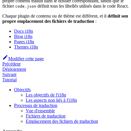
propre contenu traduit dans le dossier correspondant, tandis que le
fichier
définit tous les libellés utilisés dans le code React.
code.json
Chaque plugin de contenu ou de thème est différent, et il
définit son
propre emplacement des fichiers de traduction
:
Docs i18n
Blog i18n
Pages i18n
Themes i18n
Modifier cette page
Précédent
Déploiement
Suivant
Tutorial
Objectifs
Les objectifs de l'i18n
Les aspects non liés à l'i18n
Processus de traduction
Vue d'ensemble
Fichiers de traduction
Emplacement des fichiers de traduction