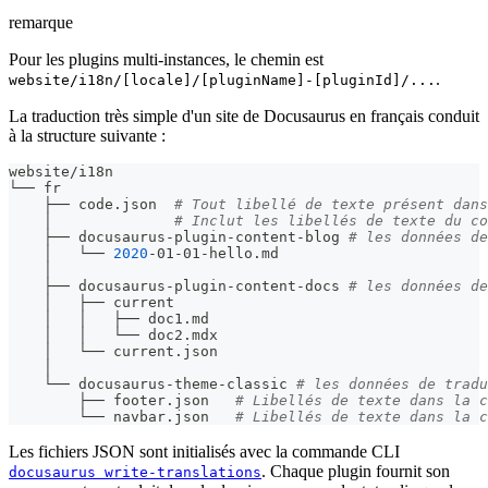
remarque
Pour les plugins multi-instances, le chemin est
.
website/i18n/[locale]/[pluginName]-[pluginId]/...
La traduction très simple d'un site de Docusaurus en français conduit
à la structure suivante :
website/i18n
└── fr
    ├── code.json  
# Tout libellé de texte présent dans
    │              
# Inclut les libellés de texte du co
    ├── docusaurus-plugin-content-blog 
# les données de
    │   └── 
2020
-01-01-hello.md
    │
    ├── docusaurus-plugin-content-docs 
# les données de
    │   ├── current
    │   │   ├── doc1.md
    │   │   └── doc2.mdx
    │   └── current.json
    │
    └── docusaurus-theme-classic 
# les données de tradu
        ├── footer.json   
# Libellés de texte dans la c
        └── navbar.json   
# Libellés de texte dans la c
Les fichiers JSON sont initialisés avec la commande CLI
. Chaque plugin fournit son
docusaurus write-translations