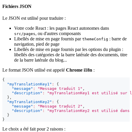
Fichiers JSON
Le JSON est utilisé pour traduire :
Votre code React : les pages React autonomes dans
, ou d'autres composants
src/pages
Libellés de mise en page fournis par
: barre de
themeConfig
navigation, pied de page
Libellés de mise en page fournis par les options du plugin :
libellés des catégories de la barre latérale des documents, titre
de la barre latérale du blog...
Le format JSON utilisé est appelé
Chrome i18n
:
{
"myTranslationKey1"
:
{
"message"
:
"Message traduit 1"
,
"description"
:
"myTranslationKey1 est utilisé sur l
}
,
"myTranslationKey2"
:
{
"message"
:
"Message traduit 2"
,
"description"
:
"myTranslationKey2 est utilisé dans 
}
}
Le choix a été fait pour 2 raisons :