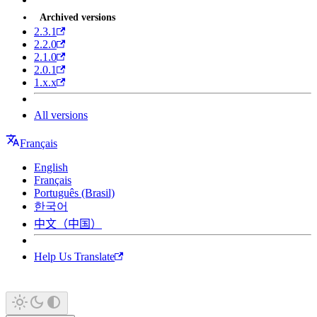
Archived versions
2.3.1
2.2.0
2.1.0
2.0.1
1.x.x
All versions
Français
English
Français
Português (Brasil)
한국어
中文（中国）
Help Us Translate