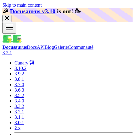
Skip to main content
🎉️
Docusaurus v3.10
is out!
🥳️
Docusaurus
Docs
API
Blog
Galerie
Communauté
3.2.1
Canary 🚧
3.10.2
3.9.2
3.8.1
3.7.0
3.6.3
3.5.2
3.4.0
3.3.2
3.2.1
3.1.1
3.0.1
2.x