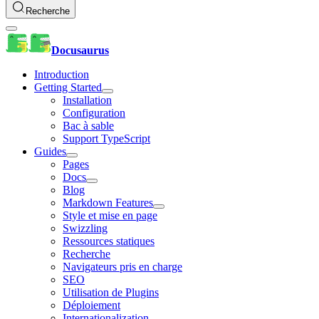
Recherche
Docusaurus
Introduction
Getting Started
Installation
Configuration
Bac à sable
Support TypeScript
Guides
Pages
Docs
Blog
Markdown Features
Style et mise en page
Swizzling
Ressources statiques
Recherche
Navigateurs pris en charge
SEO
Utilisation de Plugins
Déploiement
Internationalization