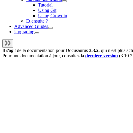
Tutorial
Using Git
Using Crowdin
Et ensuite ?
Advanced Guides
Upgrading
Il s'agit de la documentation pour
Docusaurus
3.3.2
, qui n'est plus a
Pour une documentation à jour, consultez la
dernière version
(
3.10.2