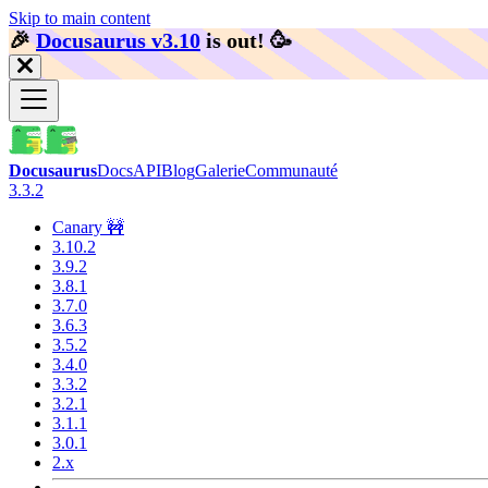
Skip to main content
🎉️
Docusaurus v3.10
is out!
🥳️
Docusaurus
Docs
API
Blog
Galerie
Communauté
3.3.2
Canary 🚧
3.10.2
3.9.2
3.8.1
3.7.0
3.6.3
3.5.2
3.4.0
3.3.2
3.2.1
3.1.1
3.0.1
2.x