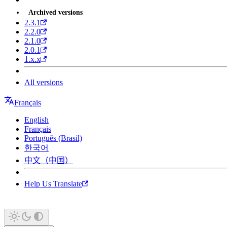
Archived versions
2.3.1
2.2.0
2.1.0
2.0.1
1.x.x
All versions
Français
English
Français
Português (Brasil)
한국어
中文（中国）
Help Us Translate