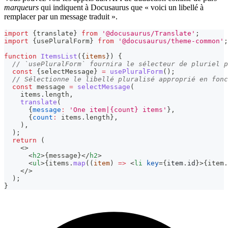
marqueurs
qui indiquent à Docusaurus que « voici un libellé à
remplacer par un message traduit ».
import
{
translate
}
from
'@docusaurus/Translate'
;
import
{
usePluralForm
}
from
'@docusaurus/theme-common'
;
function
ItemsList
(
{
items
}
)
{
// `usePluralForm` fournira le sélecteur de pluriel p
const
{
selectMessage
}
=
usePluralForm
(
)
;
// Sélectionne le libellé pluralisé approprié en fonc
const
 message 
=
selectMessage
(
    items
.
length
,
translate
(
{
message
:
'One item|{count} items'
}
,
{
count
:
 items
.
length
}
,
)
,
)
;
return
(
<
>
<
h2
>
{
message
}
</
h2
>
<
ul
>
{
items
.
map
(
(
item
)
=>
<
li
key
=
{
item
.
id
}
>
{
item
.
</
>
  );
}