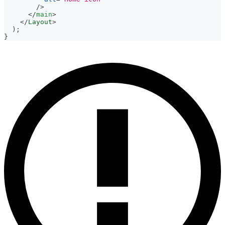
/>
</
main
>
</
Layout
>
)
;
}