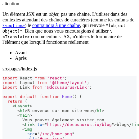
attention
Un élément JSX est un
objet
, pas une chaîne. L'utiliser dans des
contextes attendant des chaînes de caractères (comme les enfants de
) le
contraindra à une chaîne
, qui renvoie
\<option>
"[object
. Bien que nous vous encouragions à utiliser
Object]"
\
comme enfants JSX, n'utilisez le formulaire de
<Translate>
l'élément que lorsqu'il fonctionne réellement.
Avant
Après
src/pages/index.js
import
React
from
'react'
;
import
Layout
from
'@theme/Layout'
;
import
Link
from
'@docusaurus/Link'
;
export
default
function
Home
(
)
{
return
(
<
Layout
>
<
h1
>
Bienvenue sur mon site web
</
h1
>
<
main
>
        Vous pouvez également visiter mon
<
Link
to
=
"
https://docusaurus.io/blog
"
>
blog
</
Lin
<
img
src
=
"
/img/home.png
"
alt
=
"
Home icon
"