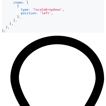
items
:
[
{
type
:
'localeDropdown'
,
position
:
'left'
,
}
,
]
,
}
,
}
,
}
;