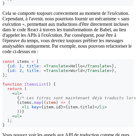
}
Cela se comporte toujours correctement au moment de l'exécution.
Cependant, à l'avenir, nous pourrions fournir un mécanisme « sans
exécution », permettant aux traductions d'être directement incluses
dans le code React à travers les transformations de Babel, au lieu
d'appeler les APIs à l'exécution. Par conséquent, pour être à
l'épreuve du temps, vous devriez toujours préférer les messages
analysables statiquement. Par exemple, nous pouvons refactoriser le
code ci-dessus en :
const
 items 
=
[
{
id
:
1
,
title
:
<
Translate
>
Hello
</
Translate
>
}
,
{
id
:
2
,
title
:
<
Translate
>
World
</
Translate
>
}
,
]
;
function
ItemsList
(
)
{
return
(
<
ul
>
{
/* Les titres sont maintenant déjà traduits lors
{
items
.
map
(
(
item
)
=>
(
<
li
key
=
{
item
.
id
}
>
{
item
.
title
}
</
li
>
)
)
}
<
ul
>
  );
}
Vous pouvez voir les appels aux API de traduction comme de purs