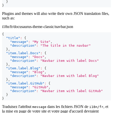
}
}
Plugins and themes will also write their own JSON translation files,
such as:
i18n/fr/docusaurus-theme-classic/navbar.json
{
"title"
:
{
"message"
:
"My Site"
,
"description"
:
"The title in the navbar"
}
,
"item.label.Docs"
:
{
"message"
:
"Docs"
,
"description"
:
"Navbar item with label Docs"
}
,
"item.label.Blog"
:
{
"message"
:
"Blog"
,
"description"
:
"Navbar item with label Blog"
}
,
"item.label.GitHub"
:
{
"message"
:
"GitHub"
,
"description"
:
"Navbar item with label GitHub"
}
}
Traduisez l'attribut
dans les fichiers JSON de
, et
message
i18n/fr
la mise en page de votre site et votre page d'accueil devraient