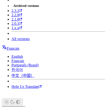
Archived versions
2.3.1
2.2.0
2.1.0
2.0.1
1.x.x
All versions
Français
English
Français
Português (Brasil)
한국어
中文（中国）
Help Us Translate