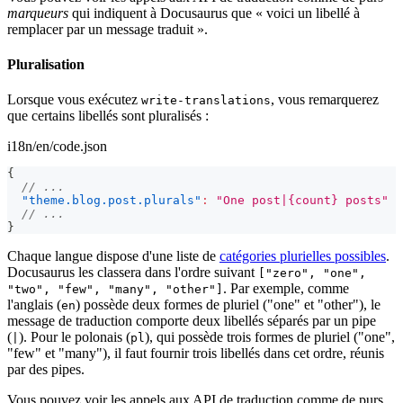
marqueurs
qui indiquent à Docusaurus que « voici un libellé à
remplacer par un message traduit ».
Pluralisation
Lorsque vous exécutez
, vous remarquerez
write-translations
que certains libellés sont pluralisés :
i18n/en/code.json
{
// ...
"theme.blog.post.plurals"
:
"One post|{count} posts"
// ...
}
Chaque langue dispose d'une liste de
catégories plurielles possibles
.
Docusaurus les classera dans l'ordre suivant
["zero", "one",
. Par exemple, comme
"two", "few", "many", "other"]
l'anglais (
) possède deux formes de pluriel ("one" et "other"), le
en
message de traduction comporte deux libellés séparés par un pipe
(
). Pour le polonais (
), qui possède trois formes de pluriel ("one",
|
pl
"few" et "many"), il faut fournir trois libellés dans cet ordre, réunis
par des pipes.
Vous pouvez voir les appels aux API de traduction comme de purs