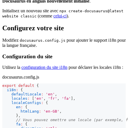
Docusaurus en anglais nouvellement initialisé
.
Initialisez un nouveau site avec
npx create-docusaurus@latest
(comme
celui-ci
).
website classic
Configurez votre site
Modifiez
pour ajouter le support i18n pour
docusaurus.config.js
la langue française.
Configuration du site
Utilisez la
configuration du site i18n
pour déclarer les locales i18n :
docusaurus.config.js
export
default
{
i18n
:
{
defaultLocale
:
'en'
,
locales
:
[
'en'
,
'fr'
,
'fa'
]
,
localeConfigs
:
{
en
:
{
htmlLang
:
'en-GB'
,
}
,
// Vous pouvez omettre une locale (par exemple, f
fa
:
{