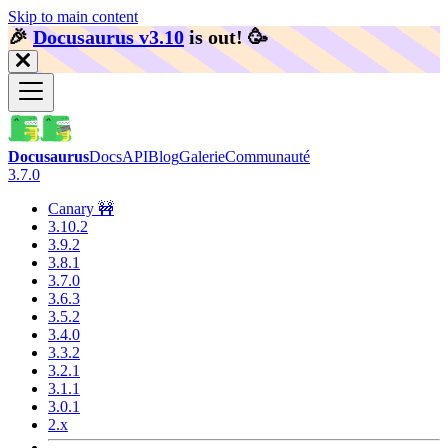
Skip to main content
🎉️
Docusaurus v3.10
is out!
🥳️
Docusaurus
Docs
API
Blog
Galerie
Communauté
3.7.0
Canary 🚧
3.10.2
3.9.2
3.8.1
3.7.0
3.6.3
3.5.2
3.4.0
3.3.2
3.2.1
3.1.1
3.0.1
2.x