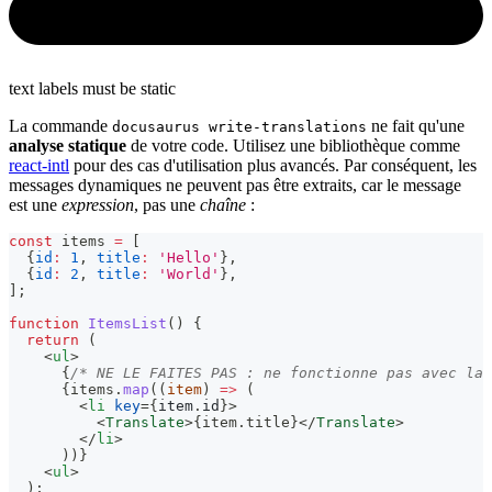
text labels must be static
La commande
ne fait qu'une
docusaurus write-translations
analyse statique
de votre code. Utilisez une bibliothèque comme
react-intl
pour des cas d'utilisation plus avancés. Par conséquent, les
messages dynamiques ne peuvent pas être extraits, car le message
est une
expression
, pas une
chaîne
:
const
 items 
=
[
{
id
:
1
,
title
:
'Hello'
}
,
{
id
:
2
,
title
:
'World'
}
,
]
;
function
ItemsList
(
)
{
return
(
<
ul
>
{
/* NE LE FAITES PAS : ne fonctionne pas avec la 
{
items
.
map
(
(
item
)
=>
(
<
li
key
=
{
item
.
id
}
>
<
Translate
>
{
item
.
title
}
</
Translate
>
</
li
>
)
)
}
<
ul
>
  );