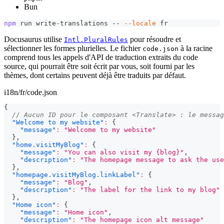
Bun
npm
 run write-translations -- 
--locale
 fr
Docusaurus utilise
pour résoudre et
Intl.PluralRules
sélectionner les formes plurielles. Le fichier
à la racine
code.json
comprend tous les appels d'API de traduction extraits du code
source, qui pourrait être soit écrit par vous, soit fourni par les
thèmes, dont certains peuvent déjà être traduits par défaut.
i18n/fr/code.json
{
// Aucun ID pour le composant <Translate> : le messag
"Welcome to my website"
:
{
"message"
:
"Welcome to my website"
}
,
"home.visitMyBlog"
:
{
"message"
:
"You can also visit my {blog}"
,
"description"
:
"The homepage message to ask the use
}
,
"homepage.visitMyBlog.linkLabel"
:
{
"message"
:
"Blog"
,
"description"
:
"The label for the link to my blog"
}
,
"Home icon"
:
{
"message"
:
"Home icon"
,
"description"
:
"The homepage icon alt message"