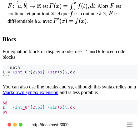
x
R
\to \R
:
[
,
]
→
F(x)=
(
)
=
(
)
,
F
∫
F
a
b
est
F
x
f
t
d
t
. Alors
F
est
a
\int_{a}^{x}
x
f
x
F
continue, et pour tout
x
tel que
f
est continue à
x
,
F
est
′
f(t),dt
x
F'(x)=f(x)
(
)
=
(
)
différentiable à
x
avec
F
x
f
x
.
Blocs
For equation block or display mode, use
fenced code
```math
blocks.
```math
I = 
\int
_0^
{
2
\pi
}
\sin
(x)
\,
dx
```
You can also use line breaks and
, although this syntax relies on a
$$
Markdown syntax extension
and is less portable:
$$
I = 
\int
_0^{2
\pi
} 
\sin
(x)
\,
dx
$$
http://localhost:3000