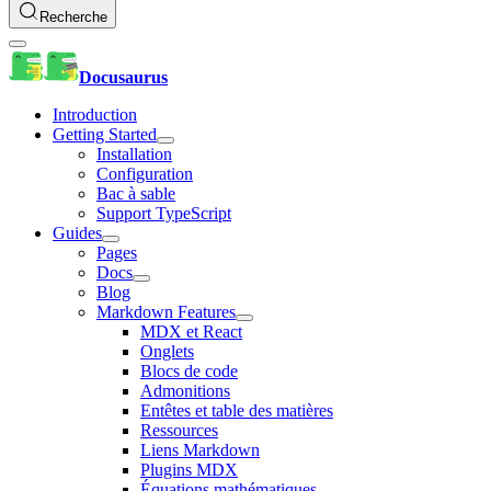
Recherche
Docusaurus
Introduction
Getting Started
Installation
Configuration
Bac à sable
Support TypeScript
Guides
Pages
Docs
Blog
Markdown Features
MDX et React
Onglets
Blocs de code
Admonitions
Entêtes et table des matières
Ressources
Liens Markdown
Plugins MDX
Équations mathématiques