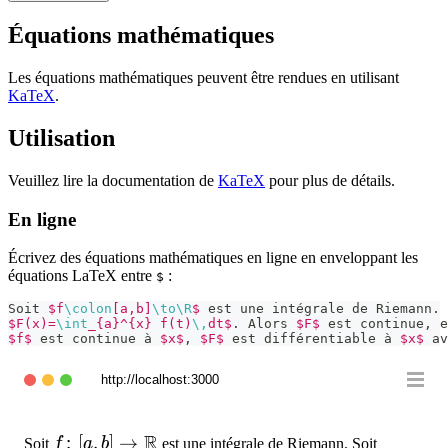
Équations mathématiques
Les équations mathématiques peuvent être rendues en utilisant
KaTeX
.
Utilisation
Veuillez lire la documentation de
KaTeX
pour plus de détails.
En ligne
Écrivez des équations mathématiques en ligne en enveloppant les
équations LaTeX entre
:
$
Soit 
$f
\colon
[a,b]
\to
\R
$
 est une intégrale de Riemann. 
$F(x)=
\int
_{a}^{x} f(t)
\,
dt$
. Alors 
$F$
 est continue, e
$f$
 est continue à 
$x$
, 
$F$
 est différentiable à 
$x$
 av
http://localhost:3000
R
f\colon[a,b]
:
[
,
]
→
F\colon
Soit
f
a
b
est une intégrale de Riemann. Soit