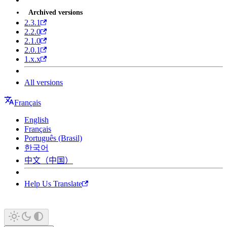
Archived versions
2.3.1
2.2.0
2.1.0
2.0.1
1.x.x
All versions
Français
English
Français
Português (Brasil)
한국어
中文（中国）
Help Us Translate