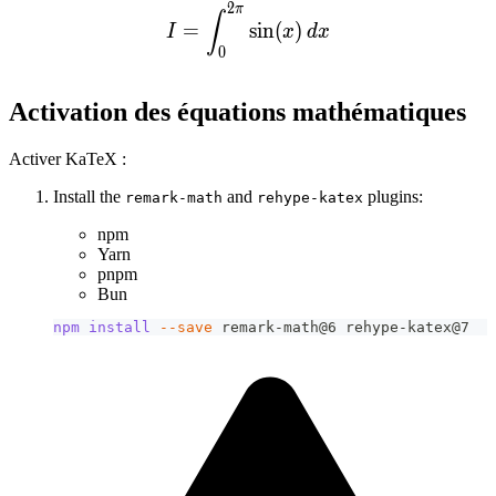
2
π
I = \int_0^{2\pi} \sin(x)\
∫
=
sin
(
)
I
x
d
x
0
Activation des équations mathématiques
Activer KaTeX :
Install the
and
plugins:
remark-math
rehype-katex
npm
Yarn
pnpm
Bun
npm
install
--save
 remark-math@6 rehype-katex@7