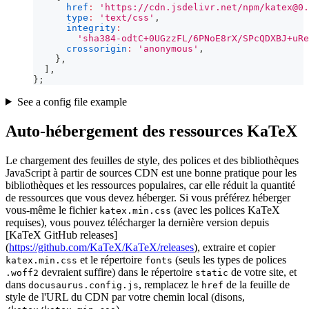
href
:
'https://cdn.jsdelivr.net/npm/
katex@0.
type
:
'text/css'
,
integrity
:
'sha384-odtC+0UGzzFL/6PNoE8rX/SPcQDXBJ+uRe
crossorigin
:
'anonymous'
,
}
,
]
,
}
;
See a config file example
Auto-hébergement des ressources KaTeX
Le chargement des feuilles de style, des polices et des bibliothèques
JavaScript à partir de sources CDN est une bonne pratique pour les
bibliothèques et les ressources populaires, car elle réduit la quantité
de ressources que vous devez héberger. Si vous préférez héberger
vous-même le fichier
(avec les polices KaTeX
katex.min.css
requises), vous pouvez télécharger la dernière version depuis
[KaTeX GitHub releases]
(
https://github.com/KaTeX/KaTeX/releases
), extraire et copier
et le répertoire
(seuls les types de polices
katex.min.css
fonts
devraient suffire) dans le répertoire
de votre site, et
.woff2
static
dans
, remplacez le
de la feuille de
docusaurus.config.js
href
style de l'URL du CDN par votre chemin local (disons,