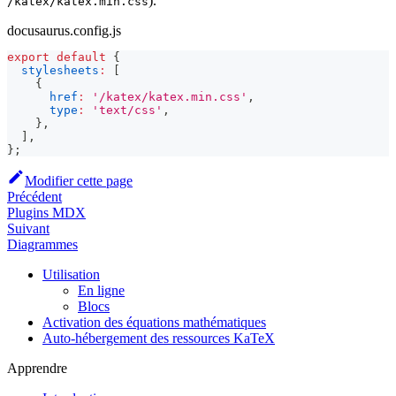
).
/katex/katex.min.css
docusaurus.config.js
export
default
{
stylesheets
:
[
{
href
:
'/katex/katex.min.css'
,
type
:
'text/css'
,
}
,
]
,
}
;
Modifier cette page
Précédent
Plugins MDX
Suivant
Diagrammes
Utilisation
En ligne
Blocs
Activation des équations mathématiques
Auto-hébergement des ressources KaTeX
Apprendre