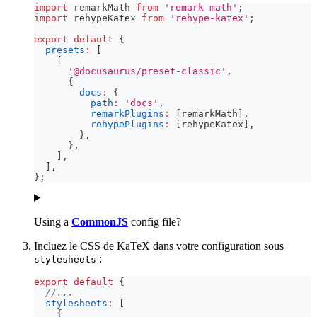
import
remarkMath
from
'remark-math'
;
import
rehypeKatex
from
'rehype-katex'
;
export
default
{
presets
:
[
[
'@docusaurus/preset-classic'
,
{
docs
:
{
path
:
'docs'
,
remarkPlugins
:
[
remarkMath
]
,
rehypePlugins
:
[
rehypeKatex
]
,
}
,
}
,
]
,
]
,
}
;
Using a
CommonJS
config file?
Incluez le CSS de KaTeX dans votre configuration sous
:
stylesheets
export
default
{
//...
stylesheets
:
[
{