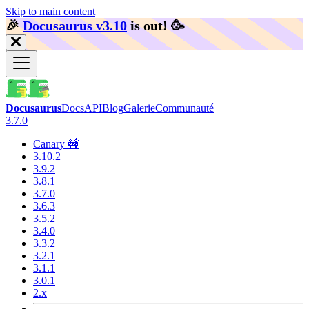
Skip to main content
🎉️
Docusaurus v3.10
is out!
🥳️
Docusaurus
Docs
API
Blog
Galerie
Communauté
3.7.0
Canary 🚧
3.10.2
3.9.2
3.8.1
3.7.0
3.6.3
3.5.2
3.4.0
3.3.2
3.2.1
3.1.1
3.0.1
2.x