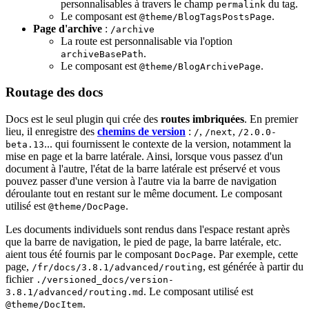
personnalisables à travers le champ
du tag.
permalink
Le composant est
.
@theme/BlogTagsPostsPage
Page d'archive
:
/archive
La route est personnalisable via l'option
.
archiveBasePath
Le composant est
.
@theme/BlogArchivePage
Routage des docs
Docs est le seul plugin qui crée des
routes imbriquées
. En premier
lieu, il enregistre des
chemins de version
:
,
,
/
/next
/2.0.0-
... qui fournissent le contexte de la version, notamment la
beta.13
mise en page et la barre latérale. Ainsi, lorsque vous passez d'un
document à l'autre, l'état de la barre latérale est préservé et vous
pouvez passer d'une version à l'autre via la barre de navigation
déroulante tout en restant sur le même document. Le composant
utilisé est
.
@theme/DocPage
Les documents individuels sont rendus dans l'espace restant après
que la barre de navigation, le pied de page, la barre latérale, etc.
aient tous été fournis par le composant
. Par exemple, cette
DocPage
page,
, est générée à partir du
/fr/docs/3.8.1/advanced/routing
fichier
./versioned_docs/version-
. Le composant utilisé est
3.8.1/
advanced/routing.md
.
@theme/DocItem