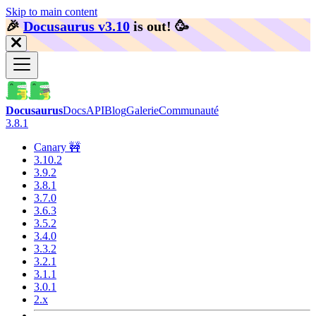
Skip to main content
🎉️
Docusaurus v3.10
is out!
🥳️
Docusaurus
Docs
API
Blog
Galerie
Communauté
3.8.1
Canary 🚧
3.10.2
3.9.2
3.8.1
3.7.0
3.6.3
3.5.2
3.4.0
3.3.2
3.2.1
3.1.1
3.0.1
2.x