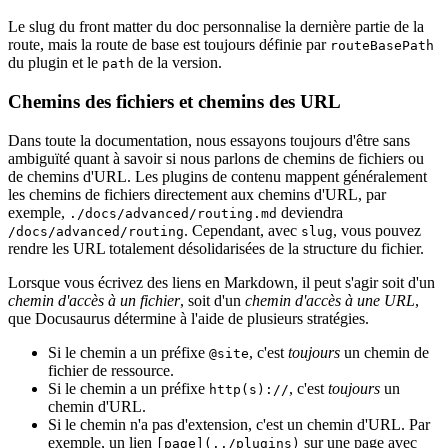
Le slug du front matter du doc personnalise la dernière partie de la
route, mais la route de base est toujours définie par
routeBasePath
du plugin et le
de la version.
path
Chemins des fichiers et chemins des URL
Dans toute la documentation, nous essayons toujours d'être sans
ambiguïté quant à savoir si nous parlons de chemins de fichiers ou
de chemins d'URL. Les plugins de contenu mappent généralement
les chemins de fichiers directement aux chemins d'URL, par
exemple,
deviendra
./docs/advanced/routing.md
. Cependant, avec
, vous pouvez
/docs/advanced/routing
slug
rendre les URL totalement désolidarisées de la structure du fichier.
Lorsque vous écrivez des liens en Markdown, il peut s'agir soit d'un
chemin d'accès à un fichier
, soit d'un
chemin d'accès à une URL
,
que Docusaurus détermine à l'aide de plusieurs stratégies.
Si le chemin a un préfixe
, c'est
toujours
un chemin de
@site
fichier de ressource.
Si le chemin a un préfixe
, c'est
toujours
un
http(s)://
chemin d'URL.
Si le chemin n'a pas d'extension, c'est un chemin d'URL. Par
exemple, un lien
sur une page avec
[page](../plugins)