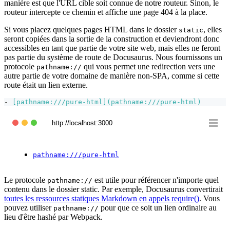
manière est que l'URL cible soit connue de notre routeur. Sinon, le
routeur intercepte ce chemin et affiche une page 404 à la place.
Si vous placez quelques pages HTML dans le dossier
, elles
static
seront copiées dans la sortie de la construction et deviendront donc
accessibles en tant que partie de votre site web, mais elles ne feront
pas partie du système de route de Docusaurus. Nous fournissons un
protocole
qui vous permet une redirection vers une
pathname://
autre partie de votre domaine de manière non-SPA, comme si cette
route était un lien externe.
-
[
pathname:///pure-html
](
pathname:///pure-html
)
http://localhost:3000
pathname:///pure-html
Le protocole
est utile pour référencer n'importe quel
pathname://
contenu dans le dossier static. Par exemple, Docusaurus convertirait
toutes les ressources statiques Markdown en appels require()
. Vous
pouvez utiliser
pour que ce soit un lien ordinaire au
pathname://
lieu d'être hashé par Webpack.