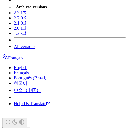
Archived versions
2.3.1
2.2.0
2.1.0
2.0.1
1.x.x
All versions
Français
English
Français
Português (Brasil)
한국어
中文（中国）
Help Us Translate