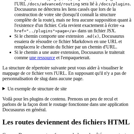
l'URL
sera lié à
.
/docs/advanced/routing
/docs/plugins
Docusaurus ne détectera les liens cassés que lors de la
construction de votre site (lorsqu'il connaît la structure
complète de la route), mais ne fera aucune supposition quant à
l'existence d'un fichier. Cela revient exactement à écrire
<a
dans un fichier JSX.
href="../plugins">page</a>
Si le chemin comporte une extension
, Docusaurus
.md(x)
essaiera de résoudre ce fichier Markdown en une URL et
remplacera le chemin du fichier par un chemin d'URL.
Si le chemin a une autre extension, Docusaurus le traiterait
comme
une ressource
et l'empaqueterait.
La structure de répertoire suivante peut vous aider à visualiser le
mappage de ce fichier vers l'URL. En supposant qu'il n'y a pas de
personnalisation de slug dans aucune page.
Un exemple de structure de site
Voilà pour les plugins de contenu. Prenons un peu de recul et
parlons de la façon dont le routage fonctionne dans une application
Docusaurus en général.
Les routes deviennent des fichiers HTML