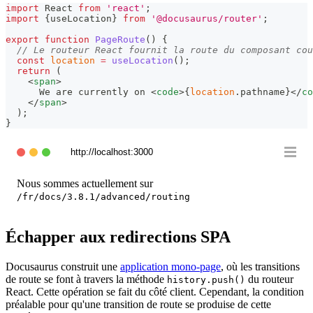
import
React
from
'react'
;
import
{
useLocation
}
from
'@docusaurus/router'
;
export
function
PageRoute
(
)
{
// Le routeur React fournit la route du composant cou
const
location
=
useLocation
(
)
;
return
(
<
span
>
      We are currently on 
<
code
>
{
location
.
pathname
}
</
co
</
span
>
)
;
}
http://localhost:3000
Nous sommes actuellement sur
/fr/docs/3.8.1/advanced/routing
Échapper aux redirections SPA
Docusaurus construit une
application mono-page
, où les transitions
de route se font à travers la méthode
du routeur
history.push()
React. Cette opération se fait du côté client. Cependant, la condition
préalable pour qu'une transition de route se produise de cette