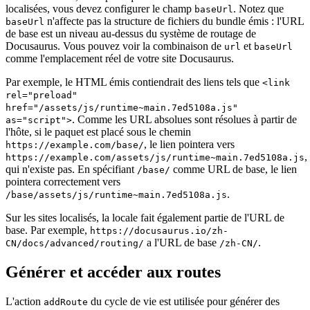
localisées, vous devez configurer le champ
. Notez que
baseUrl
n'affecte pas la structure de fichiers du bundle émis : l'URL
baseUrl
de base est un niveau au-dessus du système de routage de
Docusaurus. Vous pouvez voir la combinaison de
et
url
baseUrl
comme l'emplacement réel de votre site Docusaurus.
Par exemple, le HTML émis contiendrait des liens tels que
<link
rel="preload"
href="/assets/js/runtime~main.7ed5108a.js"
. Comme les URL absolues sont résolues à partir de
as="script">
l'hôte, si le paquet est placé sous le chemin
, le lien pointera vers
https://example.com/base/
,
https://example.com/assets/js/runtime~main.7ed5108a.js
qui n'existe pas. En spécifiant
comme URL de base, le lien
/base/
pointera correctement vers
.
/base/assets/js/runtime~main.7ed5108a.js
Sur les sites localisés, la locale fait également partie de l'URL de
base. Par exemple,
https://docusaurus.io/zh-
a l'URL de base
.
CN/docs/advanced/routing/
/zh-CN/
Générer et accéder aux routes
L'action
du cycle de vie est utilisée pour générer des
addRoute