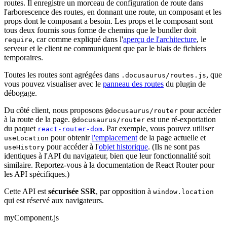
routes. Il enregistre un morceau de configuration de route dans
l'arborescence des routes, en donnant une route, un composant et les
props dont le composant a besoin. Les props et le composant sont
tous deux fournis sous forme de chemins que le bundler doit
, car comme expliqué dans l'
aperçu de l'architecture
, le
require
serveur et le client ne communiquent que par le biais de fichiers
temporaires.
Toutes les routes sont agrégées dans
, que
.docusaurus/routes.js
vous pouvez visualiser avec le
panneau des routes
du plugin de
débogage.
Du côté client, nous proposons
pour accéder
@docusaurus/router
à la route de la page.
est une ré-exportation
@docusaurus/router
du paquet
. Par exemple, vous pouvez utiliser
react-router-dom
pour obtenir
l'emplacement
de la page actuelle et
useLocation
pour accéder à l'
objet historique
. (Ils ne sont pas
useHistory
identiques à l'API du navigateur, bien que leur fonctionnalité soit
similaire. Reportez-vous à la documentation de React Router pour
les API spécifiques.)
Cette API est
sécurisée SSR
, par opposition à
window.location
qui est réservé aux navigateurs.
myComponent.js