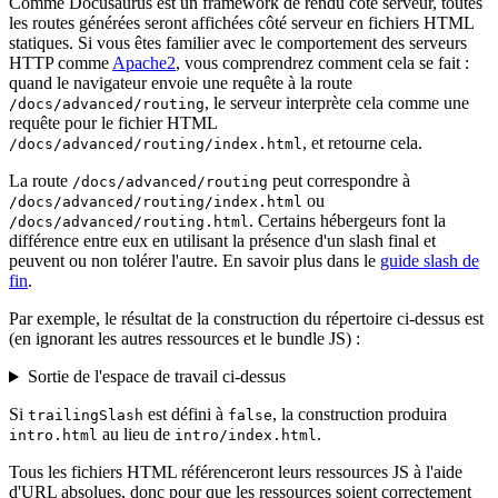
Comme Docusaurus est un framework de rendu côté serveur, toutes
les routes générées seront affichées côté serveur en fichiers HTML
statiques. Si vous êtes familier avec le comportement des serveurs
HTTP comme
Apache2
, vous comprendrez comment cela se fait :
quand le navigateur envoie une requête à la route
, le serveur interprète cela comme une
/docs/advanced/routing
requête pour le fichier HTML
, et retourne cela.
/docs/advanced/routing/index.html
La route
peut correspondre à
/docs/advanced/routing
ou
/docs/advanced/routing/index.html
. Certains hébergeurs font la
/docs/advanced/routing.html
différence entre eux en utilisant la présence d'un slash final et
peuvent ou non tolérer l'autre. En savoir plus dans le
guide slash de
fin
.
Par exemple, le résultat de la construction du répertoire ci-dessus est
(en ignorant les autres ressources et le bundle JS) :
Sortie de l'espace de travail ci-dessus
Si
est défini à
, la construction produira
trailingSlash
false
au lieu de
.
intro.html
intro/index.html
Tous les fichiers HTML référenceront leurs ressources JS à l'aide
d'URL absolues, donc pour que les ressources soient correctement